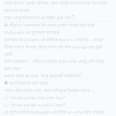
নামে বিখ্যাত একটা কৌশল, আর সেটাই তাদের ব্যবসা বড় করার
অন্যতম চালক!
চলুন একটু মজারভাবে এই গল্পটা বুঝে নেই 👇
🍔 কীভাবে “আপনাকে কি কোক দেবো?” প্রশ্নেই শুরু হলো
McDonald’s-এর মুনাফার ম্যাজিক
একসময় McDonald’s-এর মালিক Ray Kroc দেখলেন — মানুষ
ঠিকই বার্গার কিনছে, কিন্তু তাদের গড় বিল (average bill) খুবই
ছোট।
তিনি ভাবলেন — “কীভাবে প্রতিটা গ্রাহক থেকে একটু বেশি বিক্রি
করা যায়?”
তখনই আসে এই সহজ, কিন্তু জাদুকরী আইডিয়া👇
🗣️ ক্যাশিয়ারকে বলা হলো,
“যখন কেউ বার্গার নেবে, তখন হাসিমুখে জিজ্ঞেস করবে —
👉 ‘Would you like fries with that?’
👉 ‘Would you like to add a Coke?’”
এই ছোট প্রশ্নটাই McDonald’s-এর বিক্রি ২০–৩০% পর্যন্ত বাড়িয়ে