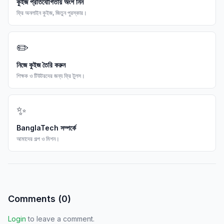
কুইজ প্রতিযোগিতায় অংশ নিন
ফ্রি অনলাইন কুইজ, জিতুন পুরস্কার।
✏️
নিজে কুইজ তৈরি করুন
শিক্ষক ও টিউটরদের জন্য ফ্রি টুলস।
✨
BanglaTech সম্পর্কে
আমাদের গল্প ও মিশন।
Comments (
0
)
Login
to leave a comment.