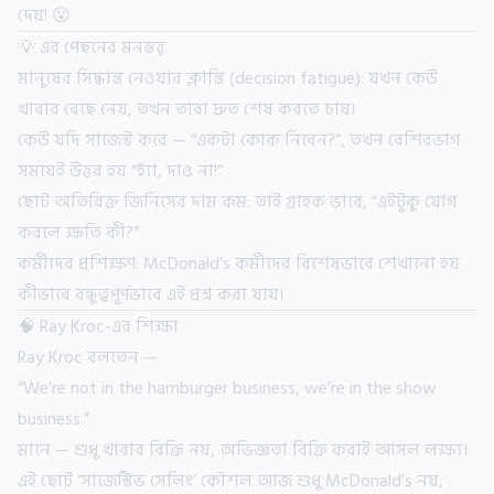
দেয়! 😮
💡 এর পেছনের মনস্তত্ত্ব
মানুষের সিদ্ধান্ত নেওয়ার ক্লান্তি (decision fatigue): যখন কেউ
খাবার বেছে নেয়, তখন তারা দ্রুত শেষ করতে চায়।
কেউ যদি সাজেস্ট করে — “একটা কোক নিবেন?”, তখন বেশিরভাগ
সময়েই উত্তর হয় “হ্যাঁ, দাও না!”
ছোট অতিরিক্ত জিনিসের দাম কম: তাই গ্রাহক ভাবে, “এইটুকু যোগ
করলে ক্ষতি কী?”
কর্মীদের প্রশিক্ষণ: McDonald’s কর্মীদের বিশেষভাবে শেখানো হয়
কীভাবে বন্ধুত্বপূর্ণভাবে এই প্রশ্ন করা যায়।
🧠 Ray Kroc-এর শিক্ষা
Ray Kroc বলতেন —
“We’re not in the hamburger business, we’re in the show
business.”
মানে — শুধু খাবার বিক্রি নয়, অভিজ্ঞতা বিক্রি করাই আসল লক্ষ্য।
এই ছোট ‘সাজেস্টিভ সেলিং’ কৌশল আজ শুধু McDonald’s নয়,