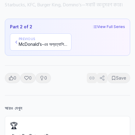
Starbucks, KFC, Burger King, Domino’s—সবাই অনুসরণ করে।
Part
2
of
2
View Full Series
PREVIOUS
McDonald’s-এর অপ্রত্যাশিত শুরু ও বাড়ার গল্প
0
0
0
Save
আরও দেখুন
🏆