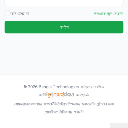
আমি রোবট নই
পাসওয়ার্ড ভুলে গেছেন?
লগইন
©
2026
Bangla Technologies.
সর্বস্বত্ব সংরক্ষিত
.
একটি
-এর প্রোডাক্ট
হোম
অনুসন্ধান
আমাদের সম্পর্কে
টিউটোরিয়াল
শিক্ষকদের জন্য
কোচিং সেন্টারের জন্য
গোপনীয়তা নীতি
সেবার শর্তাবলি