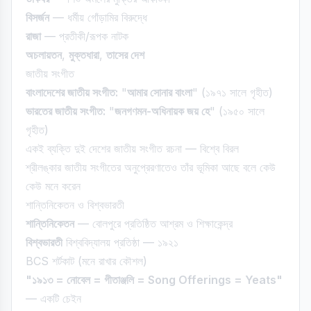
বিসর্জন
— ধর্মীয় গোঁড়ামির বিরুদ্ধে
রাজা
— প্রতীকী/রূপক নাটক
অচলায়তন
,
মুক্তধারা
,
তাসের দেশ
জাতীয় সংগীত
বাংলাদেশের জাতীয় সংগীত:
"
আমার সোনার বাংলা
" (১৯৭১ সালে গৃহীত)
ভারতের জাতীয় সংগীত:
"
জনগণমন-অধিনায়ক জয় হে
" (১৯৫০ সালে
গৃহীত)
একই ব্যক্তি দুই দেশের জাতীয় সংগীত রচনা — বিশ্বে বিরল
শ্রীলঙ্কার জাতীয় সংগীতের অনুপ্রেরণাতেও তাঁর ভূমিকা আছে বলে কেউ
কেউ মনে করেন
শান্তিনিকেতন ও বিশ্বভারতী
শান্তিনিকেতন
— বোলপুরে প্রতিষ্ঠিত আশ্রম ও শিক্ষাকেন্দ্র
বিশ্বভারতী
বিশ্ববিদ্যালয় প্রতিষ্ঠা — ১৯২১
BCS শর্টকাট (মনে রাখার কৌশল)
"১৯১৩ = নোবেল = গীতাঞ্জলি = Song Offerings = Yeats"
— একটি চেইন