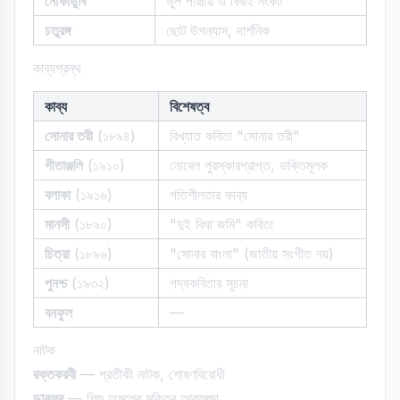
নৌকাডুবি
ভুল পরিচয় ও বিবাহ সংকট
চতুরঙ্গ
ছোট উপন্যাস, দার্শনিক
কাব্যগ্রন্থ
কাব্য
বিশেষত্ব
সোনার তরী
(১৮৯৪)
বিখ্যাত কবিতা "সোনার তরী"
গীতাঞ্জলি
(১৯১০)
নোবেল পুরস্কারপ্রাপ্ত, ভক্তিমূলক
বলাকা
(১৯১৬)
গতিশীলতার কাব্য
মানসী
(১৮৯০)
"দুই বিঘা জমি" কবিতা
চিত্রা
(১৮৯৬)
"সোনার বাংলা" (জাতীয় সংগীত নয়)
পুনশ্চ
(১৯৩২)
গদ্যকবিতার সূচনা
বনফুল
—
নাটক
রক্তকরবী
— প্রতীকী নাটক, শোষণবিরোধী
ডাকঘর
— শিশু অমলের মুক্তির আকাঙ্ক্ষা