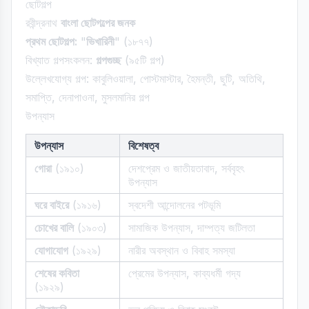
ছোটগল্প
রবীন্দ্রনাথ
বাংলা ছোটগল্পের জনক
প্রথম ছোটগল্প:
"
ভিখারিনী
" (১৮৭৭)
বিখ্যাত গল্পসংকলন:
গল্পগুচ্ছ
(৯৫টি গল্প)
উল্লেখযোগ্য গল্প: কাবুলিওয়ালা, পোস্টমাস্টার, হৈমন্তী, ছুটি, অতিথি,
সমাপ্তি, দেনাপাওনা, মুসলমানির গল্প
উপন্যাস
উপন্যাস
বিশেষত্ব
গোরা
(১৯১০)
দেশপ্রেম ও জাতীয়তাবাদ, সর্ববৃহৎ
উপন্যাস
ঘরে বাইরে
(১৯১৬)
স্বদেশী আন্দোলনের পটভূমি
চোখের বালি
(১৯০৩)
সামাজিক উপন্যাস, দাম্পত্য জটিলতা
যোগাযোগ
(১৯২৯)
নারীর অবস্থান ও বিবাহ সমস্যা
শেষের কবিতা
প্রেমের উপন্যাস, কাব্যধর্মী গদ্য
(১৯২৯)