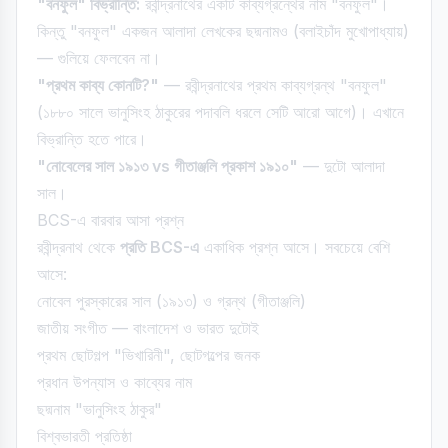
"বনফুল" বিভ্রান্তি:
রবীন্দ্রনাথের একটি কাব্যগ্রন্থের নাম "বনফুল"।
কিন্তু "বনফুল" একজন আলাদা লেখকের ছদ্মনামও (বলাইচাঁদ মুখোপাধ্যায়)
— গুলিয়ে ফেলবেন না।
"প্রথম কাব্য কোনটি?"
— রবীন্দ্রনাথের প্রথম কাব্যগ্রন্থ "বনফুল"
(১৮৮০ সালে ভানুসিংহ ঠাকুরের পদাবলি ধরলে সেটি আরো আগে)। এখানে
বিভ্রান্তি হতে পারে।
"নোবেলের সাল ১৯১৩ vs গীতাঞ্জলি প্রকাশ ১৯১০"
— দুটো আলাদা
সাল।
BCS-এ বারবার আসা প্রশ্ন
রবীন্দ্রনাথ থেকে
প্রতি BCS-এ
একাধিক প্রশ্ন আসে। সবচেয়ে বেশি
আসে:
নোবেল পুরস্কারের সাল (১৯১৩) ও গ্রন্থ (গীতাঞ্জলি)
জাতীয় সংগীত — বাংলাদেশ ও ভারত দুটোই
প্রথম ছোটগল্প "ভিখারিনী", ছোটগল্পের জনক
প্রধান উপন্যাস ও কাব্যের নাম
ছদ্মনাম "ভানুসিংহ ঠাকুর"
বিশ্বভারতী প্রতিষ্ঠা