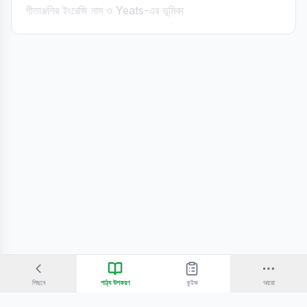
গীতাঞ্জলির ইংরেজি নাম ও Yeats-এর ভূমিকা
পিছনে
পাঠ্য উপকরণ
কুইজ
আরো