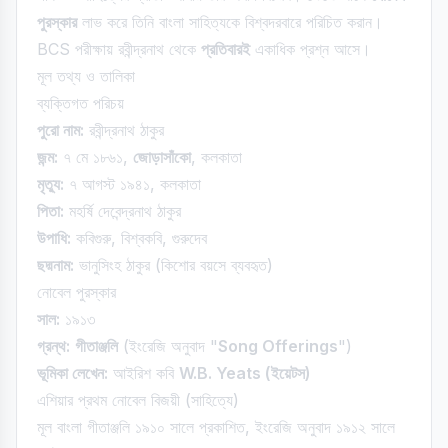
পুরস্কার
লাভ করে তিনি বাংলা সাহিত্যকে বিশ্বদরবারে পরিচিত করান।
BCS পরীক্ষায় রবীন্দ্রনাথ থেকে
প্রতিবারই
একাধিক প্রশ্ন আসে।
মূল তথ্য ও তালিকা
ব্যক্তিগত পরিচয়
পুরো নাম:
রবীন্দ্রনাথ ঠাকুর
জন্ম:
৭ মে ১৮৬১,
জোড়াসাঁকো
, কলকাতা
মৃত্যু:
৭ আগস্ট ১৯৪১, কলকাতা
পিতা:
মহর্ষি দেবেন্দ্রনাথ ঠাকুর
উপাধি:
কবিগুরু, বিশ্বকবি, গুরুদেব
ছদ্মনাম:
ভানুসিংহ ঠাকুর (কিশোর বয়সে ব্যবহৃত)
নোবেল পুরস্কার
সাল:
১৯১৩
গ্রন্থ:
গীতাঞ্জলি
(ইংরেজি অনুবাদ "
Song Offerings
")
ভূমিকা লেখেন:
আইরিশ কবি
W.B. Yeats (ইয়েটস)
এশিয়ার প্রথম নোবেল বিজয়ী (সাহিত্যে)
মূল বাংলা গীতাঞ্জলি ১৯১০ সালে প্রকাশিত, ইংরেজি অনুবাদ ১৯১২ সালে