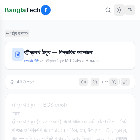
Bangla
Tech
EN
পাঠ্য উপকরণ
রবীন্দ্রনাথ ঠাকুর — বিস্তারিত আলোচনা
লেকচার শীট
·
১৪. রবীন্দ্রনাথ ঠাকুর
·
Md Delwar Hossain
~
4
মিনিট পড়তে
16
px
রবীন্দ্রনাথ ঠাকুর — BCS লেকচার
ধারণা
রবীন্দ্রনাথ ঠাকুর (১৮৬১–১৯৪১) বাংলা সাহিত্যের সর্বশ্রেষ্ঠ প্রতিভা। তিনি
কবিগুরু
ও
বিশ্বকবি
নামে পরিচিত। কবিতা, গল্প, উপন্যাস, নাটক, প্রবন্ধ,
গান — সাহিত্যের প্রতিটি শাখায় তাঁর অবাধ বিচরণ। ১৯১৩ সালে
নোবেল