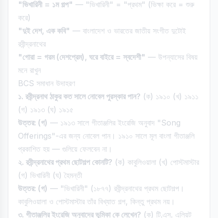
"ভিখারিনী = ১ম গল্প"
— "ভিখারিনী" = "প্রথম" (ভিক্ষা করে = শুরু
করে)
"দুই দেশ, এক কবি"
— বাংলাদেশ ও ভারতের জাতীয় সংগীত দুটোই
রবীন্দ্রনাথের
"গোরা = গরম (দেশপ্রেম), ঘরে বাইরে = স্বদেশী"
— উপন্যাসের বিষয়
মনে রাখুন
BCS সমাধান উদাহরণ
১. রবীন্দ্রনাথ ঠাকুর কত সালে নোবেল পুরস্কার পান?
(ক) ১৯১০ (খ) ১৯১১
(গ) ১৯১৩ (ঘ) ১৯১৫
উত্তর: (গ)
— ১৯১৩ সালে গীতাঞ্জলির ইংরেজি অনুবাদ "Song
Offerings"-এর জন্য নোবেল পান। ১৯১০ সালে মূল বাংলা গীতাঞ্জলি
প্রকাশিত হয় — গুলিয়ে ফেলবেন না।
২. রবীন্দ্রনাথের প্রথম ছোটগল্প কোনটি?
(ক) কাবুলিওয়ালা (খ) পোস্টমাস্টার
(গ) ভিখারিনী (ঘ) হৈমন্তী
উত্তর: (গ)
— "ভিখারিনী" (১৮৭৭) রবীন্দ্রনাথের প্রথম ছোটগল্প।
কাবুলিওয়ালা ও পোস্টমাস্টার তাঁর বিখ্যাত গল্প, কিন্তু প্রথম নয়।
৩. গীতাঞ্জলির ইংরেজি অনুবাদের ভূমিকা কে লেখেন?
(ক) টি.এস. এলিয়ট