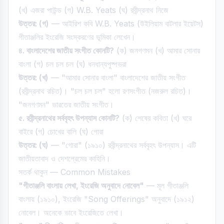
(খ) এজরা পাউন্ড (গ) W.B. Yeats (ঘ) রবীন্দ্রনাথ নিজে
উত্তর: (গ)
— আইরিশ কবি W.B. Yeats (উইলিয়াম বাটলার ইয়েটস)
গীতাঞ্জলির ইংরেজি সংস্করণের ভূমিকা লেখেন।
৪. বাংলাদেশের জাতীয় সংগীত কোনটি?
(ক) জনগণমন (খ) আমার সোনার
বাংলা (গ) চল চল চল (ঘ) ধনধান্যপুষ্পভরা
উত্তর: (খ)
— "আমার সোনার বাংলা" বাংলাদেশের জাতীয় সংগীত
(রবীন্দ্রনাথ রচিত)। "চল চল চল" হলো রণসংগীত (নজরুল রচিত)।
"জনগণমন" ভারতের জাতীয় সংগীত।
৫. রবীন্দ্রনাথের সর্ববৃহৎ উপন্যাস কোনটি?
(ক) শেষের কবিতা (খ) ঘরে
বাইরে (গ) চোখের বালি (ঘ) গোরা
উত্তর: (ঘ)
— "গোরা" (১৯১০) রবীন্দ্রনাথের সর্ববৃহৎ উপন্যাস। এটি
জাতীয়তাবাদ ও দেশপ্রেমের কাহিনি।
সতর্ক থাকুন — Common Mistakes
"গীতাঞ্জলি বাংলায় লেখা, ইংরেজি অনুবাদে নোবেল"
— মূল গীতাঞ্জলি
বাংলায় (১৯১০), ইংরেজি "Song Offerings" অনুবাদে (১৯১২)
নোবেল। অনেকে ভাবে ইংরেজিতে লেখা।