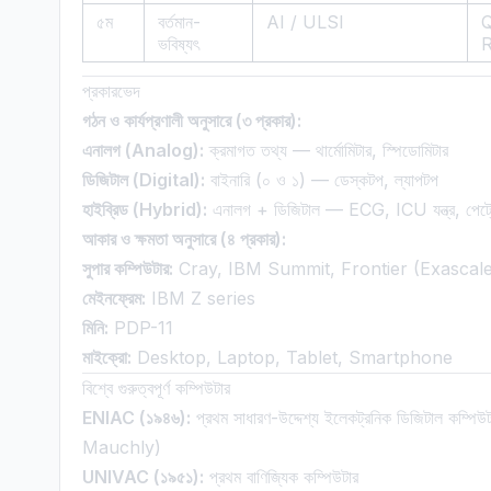
৫ম
বর্তমান-
AI / ULSI
ভবিষ্যৎ
R
প্রকারভেদ
গঠন ও কার্যপ্রণালী অনুসারে (৩ প্রকার):
এনালগ (Analog):
ক্রমাগত তথ্য — থার্মোমিটার, স্পিডোমিটার
ডিজিটাল (Digital):
বাইনারি (০ ও ১) — ডেস্কটপ, ল্যাপটপ
হাইব্রিড (Hybrid):
এনালগ + ডিজিটাল — ECG, ICU যন্ত্র, পেট্রো
আকার ও ক্ষমতা অনুসারে (৪ প্রকার):
সুপার কম্পিউটার:
Cray, IBM Summit, Frontier (Exascale
মেইনফ্রেম:
IBM Z series
মিনি:
PDP-11
মাইক্রো:
Desktop, Laptop, Tablet, Smartphone
বিশ্বে গুরুত্বপূর্ণ কম্পিউটার
ENIAC (১৯৪৬):
প্রথম সাধারণ-উদ্দেশ্য ইলেকট্রনিক ডিজিটাল ক
Mauchly)
UNIVAC (১৯৫১):
প্রথম বাণিজ্যিক কম্পিউটার