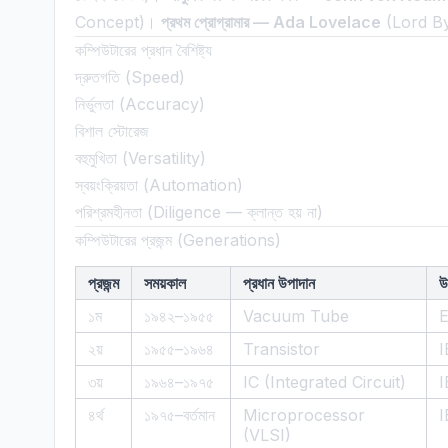
Concept)।
প্রথম প্রোগ্রামার — Ada Lovelace
(Lord By
কম্পিউটারের প্রধান বৈশিষ্ট্য
দ্রুতগতি (Speed)
নির্ভুলতা (Accuracy)
বিশাল স্টোরেজ
বহুমুখিতা (Versatility)
স্বয়ংক্রিয়তা (Automation)
পরিশ্রমহীনতা (Diligence — ক্লান্ত হয় না)
কম্পিউটারের প্রজন্ম (Generations)
প্রজন্ম
সময়কাল
প্রধান উপাদান
উ
১ম
১৯৪২–১৯৫৫
Vacuum Tube
২য়
১৯৫৫–১৯৬৪
Transistor
I
৩য়
১৯৬৪–১৯৭৫
IC (Integrated Circuit)
I
৪র্থ
১৯৭৫–বর্তমান
Microprocessor
I
(VLSI)