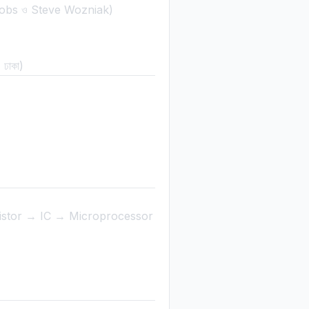
eve Jobs ও Steve Wozniak)
, ঢাকা)
stor → IC → Microprocessor