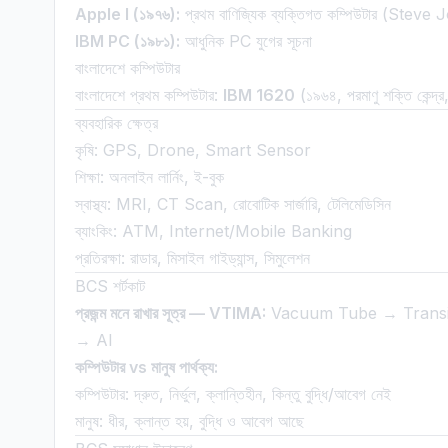
Apple I (১৯৭৬):
প্রথম বাণিজ্যিক ব্যক্তিগত কম্পিউটার (St
IBM PC (১৯৮১):
আধুনিক PC যুগের সূচনা
বাংলাদেশে কম্পিউটার
বাংলাদেশে প্রথম কম্পিউটার:
IBM 1620
(১৯৬৪, পরমাণু শক্তি কেন্দ্র
ব্যবহারিক ক্ষেত্র
কৃষি: GPS, Drone, Smart Sensor
শিক্ষা: অনলাইন লার্নিং, ই-বুক
স্বাস্থ্য: MRI, CT Scan, রোবোটিক সার্জারি, টেলিমেডিসিন
ব্যাংকিং: ATM, Internet/Mobile Banking
প্রতিরক্ষা: রাডার, মিসাইল গাইড্যান্স, সিমুলেশন
BCS শর্টকাট
প্রজন্ম মনে রাখার সূত্র — VTIMA:
Vacuum Tube → Transi
→ AI
কম্পিউটার vs মানুষ পার্থক্য:
কম্পিউটার: দ্রুত, নির্ভুল, ক্লান্তিহীন, কিন্তু বুদ্ধি/আবেগ নেই
মানুষ: ধীর, ক্লান্ত হয়, বুদ্ধি ও আবেগ আছে