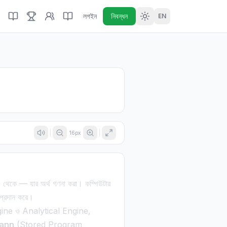
লগইন
নিবন্ধন
EN
16
px
e
থেকে — যার অর্থ গণনা করা। কম্পিউটার
 প্রদান করে।
ine ও Analytical Engine,
mann
(Stored Program