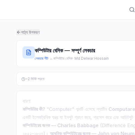
পাঠ্য উপকরণ
কম্পিউটার বেসিক — সম্পূর্ণ লেকচার
লেকচার শীট
·
১. কম্পিউটার বেসিক
·
Md Delwar Hossain
~
2
মিনিট পড়তে
ধারণা
কম্পিউটার কী?
"Computer" শব্দটি এসেছে ল্যাটিন
Computar
একটি ইলেকট্রনিক যন্ত্র যা ইনপুট গ্রহণ করে, প্রসেস করে এবং আউটপুট
কম্পিউটারের জনক — Charles Babbage
(Difference Eng
১৮২২-১৮৩৭)।
আধুনিক কম্পিউটারের জনক — John von Neu