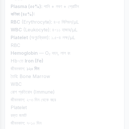
Plasma (৫৫%):
পানি + লবণ + প্রোটিন
কণিকা (৪৫%):
RBC
(Erythrocyte): ৪-৫ মিলিয়ন/μL
WBC
(Leukocyte): ৪-১১ হাজার/μL
Platelet
(অণুচক্রিকা): ১.৫-৪ লক্ষ/μL
RBC
Hemoglobin
— O₂ বহন, লাল রং
Hb-তে
Iron (Fe)
জীবনকাল:
১২০ দিন
তৈরি: Bone Marrow
WBC
রোগ প্রতিরোধ (Immune)
জীবনকাল: ২-৩ দিন থেকে বছর
Platelet
রক্ত জমাট
জীবনকাল: ৭-১০ দিন