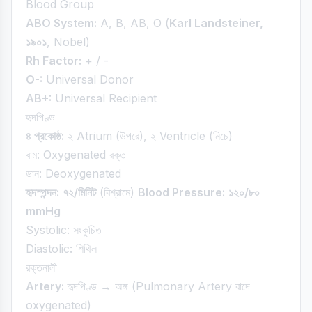
Blood Group
ABO System:
A, B, AB, O (
Karl Landsteiner,
১৯০১
, Nobel)
Rh Factor:
+ / -
O-:
Universal Donor
AB+:
Universal Recipient
হৃদপিণ্ড
৪ প্রকোষ্ঠ:
২ Atrium (উপরে), ২ Ventricle (নিচে)
বাম: Oxygenated রক্ত
ডান: Deoxygenated
হৃদস্পন্দন:
৭২/মিনিট
(বিশ্রামে)
Blood Pressure:
১২০/৮০
mmHg
Systolic: সংকুচিত
Diastolic: শিথিল
রক্তনালী
Artery:
হৃদপিণ্ড → অঙ্গ (Pulmonary Artery বাদে
oxygenated)