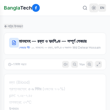
Bangla
Tech
EN
পাঠ্য উপকরণ
মানবদেহ — রক্ত ও হৃদপিণ্ড — সম্পূর্ণ লেকচার
লেকচার শীট
·
১০. মানবদেহ — রক্ত, হৃদপিণ্ড ও সঞ্চালন
·
Md Delwar Hossain
~
1
মিনিট পড়তে
16
px
রক্ত (Blood)
প্রাপ্তবয়স্কে:
৫-৬ লিটার
(ওজনের ৭-৮%)
pH: ৭.৩৫-৭.৪৫
তাপমাত্রা: ৩৭°C
উপাদান: