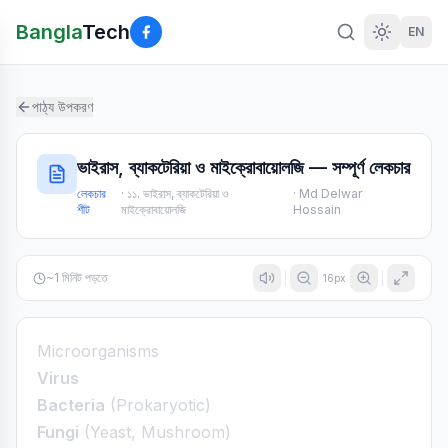
Bangla
Tech
EN
পাঠ্য উপকরণ
ভাইরাস, ব্যাকটেরিয়া ও মাইক্রোবায়োলজি — সম্পূর্ণ লেকচার
লেকচার
·
১১. ভাইরাস, ব্যাকটেরিয়া ও
·
Md Delwar
শীট
মাইক্রোবায়োলজি
Hossain
~
1
মিনিট পড়তে
16
px
Microorganisms
Virus
Bacteria
(Prokaryotic)
Fungi
(Yeast, Mushroom)