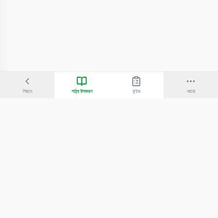
পিছনে
পাঠ্য উপকরণ
কুইজ
আরো
©
2026
Bangla Technologies.
সর্বস্বত্ব সংরক্ষিত
.
একটি
-এর প্রোডাক্ট
হোম
অনুসন্ধান
আমাদের সম্পর্কে
টিউটোরিয়াল
শিক্ষকদের জন্য
কোচিং সেন্টারের জন্য
গোপনীয়তা নীতি
সেবার শর্তাবলি