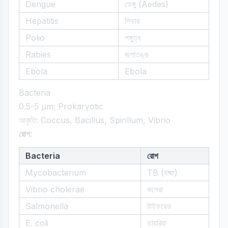
Dengue
ডেঙ্গু (Aedes)
Hepatitis
লিভার
Polio
পঙ্গুত্ব
Rabies
জলাতঙ্ক
Ebola
Ebola
Bacteria
0.5-5 μm; Prokaryotic
আকৃতি: Coccus, Bacillus, Spirillum, Vibrio
রোগ:
Bacteria
রোগ
Mycobacterium
TB (যক্ষ্মা)
Vibrio cholerae
কলেরা
Salmonella
টাইফয়েড
E. coli
ডায়রিয়া