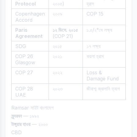
Protocol
২০০৫)
হ্রাস
Copenhagen
২০০৯
COP 15
Accord
Paris
১২ ডিসে. ২০১৫
১.৫/২°সে লক্ষ্য
Agreement
(COP 21)
SDG
২০১৫
১৭ লক্ষ্য
COP 26
২০২১
কয়লা হ্রাস
Glasgow
COP 27
২০২২
Loss &
Damage Fund
COP 28
২০২৩
জীবাশ্ম জ্বালানি ত্যাগ
UAE
Ramsar সাইট বাংলাদেশ
সুন্দরবন
— ১৯৯২
টাঙ্গুয়ার হাওর
— ২০০০
CBD