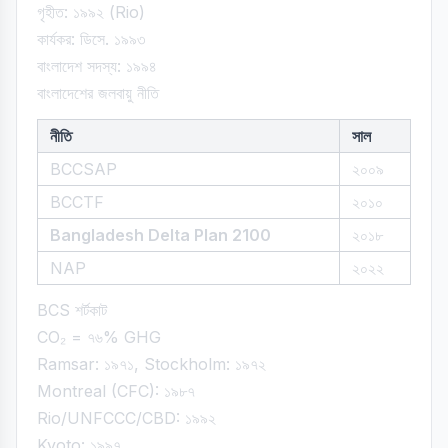
গৃহীত: ১৯৯২ (Rio)
কার্যকর: ডিসে. ১৯৯৩
বাংলাদেশ সদস্য: ১৯৯৪
বাংলাদেশের জলবায়ু নীতি
নীতি
সাল
BCCSAP
২০০৯
BCCTF
২০১০
Bangladesh Delta Plan 2100
২০১৮
NAP
২০২২
BCS শর্টকাট
CO₂ = ৭৬% GHG
Ramsar: ১৯৭১, Stockholm: ১৯৭২
Montreal (CFC): ১৯৮৭
Rio/UNFCCC/CBD: ১৯৯২
Kyoto: ১৯৯৭