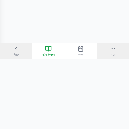
পিছনে
পাঠ্য উপকরণ
কুইজ
আরো
©
2026
Bangla Technologies.
সর্বস্বত্ব সংরক্ষিত
.
একটি
-এর প্রোডাক্ট
হোম
অনুসন্ধান
আমাদের সম্পর্কে
টিউটোরিয়াল
শিক্ষকদের জন্য
কোচিং সেন্টারের জন্য
গোপনীয়তা নীতি
সেবার শর্তাবলি