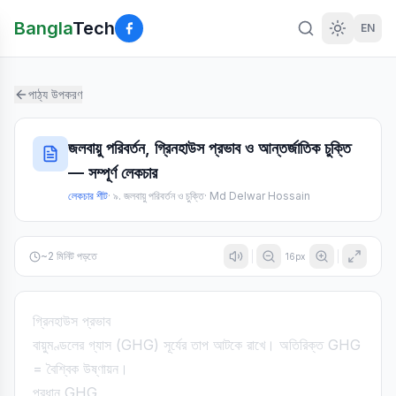
Bangla
Tech
EN
পাঠ্য উপকরণ
জলবায়ু পরিবর্তন, গ্রিনহাউস প্রভাব ও আন্তর্জাতিক চুক্তি
— সম্পূর্ণ লেকচার
লেকচার শীট
·
৯. জলবায়ু পরিবর্তন ও চুক্তি
·
Md Delwar Hossain
~
2
মিনিট পড়তে
16
px
গ্রিনহাউস প্রভাব
বায়ুমণ্ডলের গ্যাস (GHG) সূর্যের তাপ আটকে রাখে। অতিরিক্ত GHG
= বৈশ্বিক উষ্ণায়ন।
প্রধান GHG