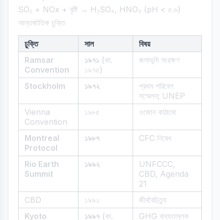
SO₂ + NOx + বৃষ্টি → H₂SO₄, HNO₃ (pH < ৫.৬)
আন্তর্জাতিক চুক্তি
চুক্তি
সাল
বিষয়
Ramsar
১৯৭১
(কা.
জলাভূমি সংরক্ষণ
Convention
১৯৭৫)
Stockholm
১৯৭২
প্রথম পরিবেশ
সম্মেলন; UNEP
Vienna
১৯৮৫
ওজোন কাঠামো
Convention
Montreal
১৯৮৭
CFC নিষেধ
Protocol
Rio Earth
১৯৯২
UNFCCC,
Summit
CBD, Agenda
21
CBD
১৯৯২
জীববৈচিত্র্য
Kyoto
১৯৯৭
(কা.
GHG বাধ্যতামূলক