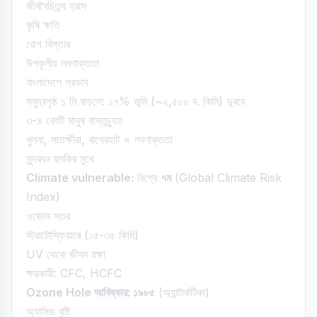
জীববৈচিত্র্য হ্রাস
কৃষি ক্ষতি
রোগ বিস্তার
উপকূলীয় লবণাক্ততা
বাংলাদেশে প্রভাব
সমুদ্রপৃষ্ঠ ১ মি বাড়লে: ১৭% ভূমি (~২,৫০০ ব. কিমি) ডুববে
৩-৪ কোটি মানুষ বাস্তুচ্যুত
খুলনা, সাতক্ষীরা, বাগেরহাট = লবণাক্ততা
সুন্দরবন হুমকির মুখে
Climate vulnerable:
বিশ্বে
৭ম
(Global Climate Risk
Index)
ওজোন স্তর
স্ট্রাটোস্ফিয়ারে (১৫-৩৫ কিমি)
UV থেকে জীবন রক্ষা
ক্ষয়কারী: CFC, HCFC
Ozone Hole আবিষ্কার: ১৯৮৫
(অ্যান্টার্কটিকা)
অ্যাসিড বৃষ্টি