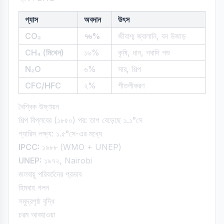
গ্যাস
অবদান
উৎস
CO₂
৭৬%
জীবাশ্ম জ্বালানি, বন উজাড়
CH₄ (মিথেন)
১৬%
কৃষি, ধান, গবাদি পশু
N₂O
৬%
সার, শিল্প
CFC/HFC
২%
শীতলীকরণ
বৈশ্বিক উষ্ণায়ন
শিল্প বিপ্লবের (১৮৫০) পর: তাপ বেড়েছে ১.১°সে
প্যারিস লক্ষ্য: ১.৫°সে-এর মধ্যে
IPCC:
১৯৮৮ (WMO + UNEP)
UNEP:
১৯৭২, Nairobi
জলবায়ু পরিবর্তনের প্রভাব
হিমবাহ গলন
সমুদ্রপৃষ্ঠ বৃদ্ধি
চরম আবহাওয়া