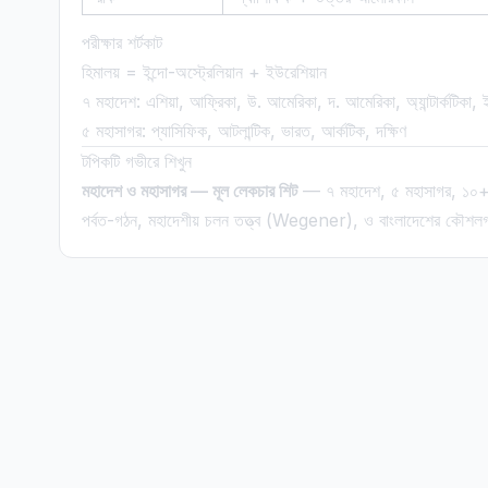
পরীক্ষার শর্টকাট
হিমালয় = ইন্দো-অস্ট্রেলিয়ান + ইউরেশিয়ান
৭ মহাদেশ: এশিয়া, আফ্রিকা, উ. আমেরিকা, দ. আমেরিকা, অ্যান্টার্কটিকা, 
৫ মহাসাগর: প্যাসিফিক, আটলান্টিক, ভারত, আর্কটিক, দক্ষিণ
টপিকটি গভীরে শিখুন
মহাদেশ ও মহাসাগর — মূল লেকচার শিট
— ৭ মহাদেশ, ৫ মহাসাগর, ১০+ প্র
পর্বত-গঠন, মহাদেশীয় চলন তত্ত্ব (Wegener), ও বাংলাদেশের কৌশ