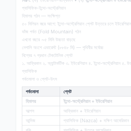
বিকল্প:
(ক) ইউরেশিয়ান-আফ্রিকান • (খ)
ইন্দো-অস্ট্রেলিয়ান ও ইউরেশিয়
প্যাসিফিক-ইন্দো-অস্ট্রেলিয়ান
হিমালয় গঠন — সংক্ষিপ্ত
৫০ মিলিয়ন বছর আগে: ইন্দো-অস্ট্রেলিয়ান প্লেট উত্তরে চলে ইউরেশিয়
ভাঁজ পর্বত (Fold Mountain) গঠন
এখনো বছরে ~৫ মিমি উচ্চতা বাড়ছে
নেপালি অংশে এভারেস্ট (৮৮৪৮ মি) — পৃথিবীর সর্বোচ্চ
বিশ্বের ৭ প্রধান টেকটোনিক প্লেট
১. আফ্রিকান ২. অ্যান্টার্কটিক ৩. ইউরেশিয়ান ৪. ইন্দো-অস্ট্রেলিয়ান ৫
প্যাসিফিক
পর্বতমালা ও প্লেট-উৎস
পর্বতমালা
প্লেট
হিমালয়
ইন্দো-অস্ট্রেলিয়ান + ইউরেশিয়ান
আল্পস
আফ্রিকান + ইউরেশিয়ান
আন্দিজ
প্যাসিফিক (Nazca) + দক্ষিণ আমেরিকান
রকি
প্যাসিফিক + উত্তর আমেরিকান