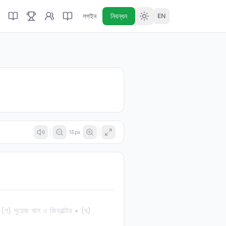
লগইন
নিবন্ধন
EN
16
px
) সুয়েজ খাল ও জিব্রাল্টার • (ঘ)