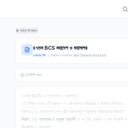
পাঠ্য উপকরণ
৪৭তম BCS মহাদেশ ও মহাসাগর
লেকচার শীট
·
২. মহাদেশ ও মহাসাগর
·
Md Delwar Hossain
~
2
মিনিট পড়তে
৪৭তম BCS — মহাদেশ ও মহাসাগর
এই টপিক থেকে ২টি প্রশ্ন — কৌশলগত করিডোর ও হিমালয় উদ্ভব।
প্রশ্ন ১৭৮: বাংলাদেশ কোন দুটি গুরুত্বপূর্ণ সামুদ্রিক করিডোরের মাঝে?
বিকল্প:
(ক)
মালাক্কা ও হরমুজ প্রণালী
✓ • (খ) হরমুজ ও পক প্রণালী • (গ
জিব্রাল্টার ও বসফরাস