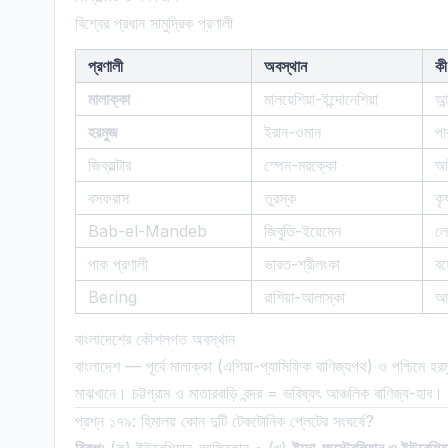
বিশ্বের প্রধান সামুদ্রিক প্রণালী
প্রণালী
অবস্থান
কী
মালাক্কা
মালয়েশিয়া-ইন্দোনেশিয়া
আন
হরমুজ
ইরান-ওমান
প
জিব্রাল্টার
স্পেন-মরক্কো
আট
বসফরাস
তুরস্ক
কৃ
Bab-el-Mandeb
জিবুতি-ইয়েমেন
ল
পাক প্রণালী
ভারত-শ্রীলংকা
বঙ
Bering
রাশিয়া-আলাস্কা
আর
বাংলাদেশের কৌশলগত অবস্থান
বাংলাদেশ — পূর্বে মালাক্কা (এশিয়া-প্যাসিফিক বাণিজ্যপথ) ও পশ্চিমে হ
মাঝখানে। চট্টগ্রাম ও মাতারবাড়ি বন্দর = ভবিষ্যৎ আঞ্চলিক বাণিজ্য-হাব।
প্রশ্ন ১৭৯: হিমালয় কোন দুটি টেকটোনিক প্লেটের সংঘর্ষে?