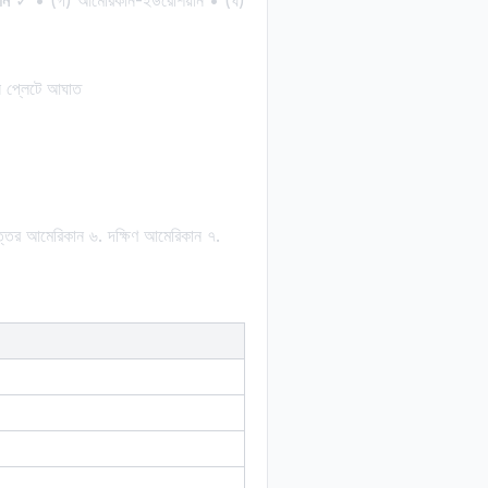
ান
✓ • (গ) আমেরিকান-ইউরেশিয়ান • (ঘ)
ান প্লেটে আঘাত
. উত্তর আমেরিকান ৬. দক্ষিণ আমেরিকান ৭.