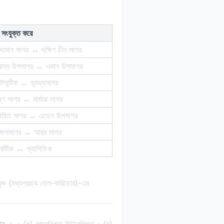
 সংযুক্ত করে
্দামান সাগর ↔ দক্ষিণ চীন সাগর
ারস্য উপসাগর ↔ ওমান উপসাগর
লান্টিক ↔ ভূমধ্যসাগর
ষ্ণ সাগর ↔ মার্মারা সাগর
োহিত সাগর ↔ এডেন উপসাগর
্গোপসাগর ↔ আরব সাগর
্কটিক ↔ প্যাসিফিক
রমুজ (মধ্যপ্রাচ্য তেল-করিডোর)-এর