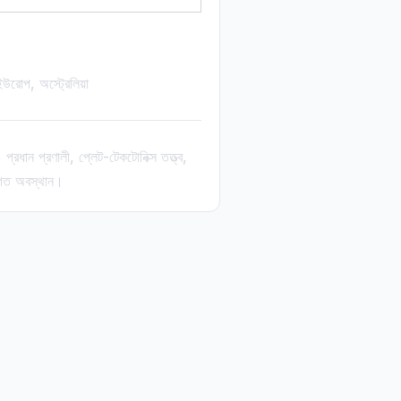
ইউরোপ, অস্ট্রেলিয়া
ধান প্রণালী, প্লেট-টেকটোনিক্স তত্ত্ব,
লগত অবস্থান।