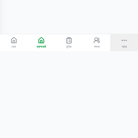
হোম
ড্যাশবোর্ড
কুইজ
সদস্য
আরো
©
2026
Bangla Technologies.
সর্বস্বত্ব সংরক্ষিত
.
একটি
-এর প্রোডাক্ট
হোম
অনুসন্ধান
আমাদের সম্পর্কে
টিউটোরিয়াল
শিক্ষকদের জন্য
কোচিং সেন্টারের জন্য
গোপনীয়তা নীতি
সেবার শর্তাবলি