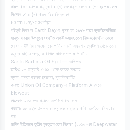
বিকল্প:
(ক) ব্যাপক বায়ু দূষণ • (খ) জলবায়ু পরিবর্তন • (গ)
ব্যাপক তেল
নিঃসরণ
✓ • (ঘ) পারমাণবিক বিস্ফোরণ
Earth Day-র উৎপত্তি
ধরিত্রী দিবস বা Earth Day-র সূচনা হয়
১৯৬৯ সালে ক্যালিফোর্নিয়ার
সান্তা বারবারা উপকূলে সংঘটিত একটি ভয়াবহ তেল নিঃসরণের ঘটনা থেকে
।
সে সময় ইউনিয়ন অয়েল কোম্পানির একটি অফশোর প্ল্যাটফর্ম থেকে তেল
সমুদ্রে ছড়িয়ে পড়ে, যা বিশাল পরিবেশগত ক্ষতি ঘটায়।
Santa Barbara Oil Spill — সংক্ষিপ্ত
তারিখ:
২৮ জানুয়ারি ১৯৬৯ থেকে কয়েক সপ্তাহ
স্থান:
সান্তা বারবারা চ্যানেল, ক্যালিফোর্নিয়া
কারণ:
Union Oil Company-র Platform A থেকে
blowout
নিঃসরণ:
~৩০ লক্ষ গ্যালন অপরিশোধিত তেল
প্রভাব:
৩৫ মাইল উপকূল কালো; হাজার হাজার পাখি, ডলফিন, সিল মারা
যায়
মার্কিন ইতিহাসে তৃতীয় বৃহত্তম তেল নিঃসরণ
(২০১০-এর Deepwater