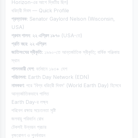
Horizon-এর আগে দ্বিতীয় ছিল)
ধরিত্রী দিবস — Quick Profile
প্রস্তাবক:
Senator Gaylord Nelson (Wisconsin,
USA)
প্রথম পালন:
২২ এপ্রিল ১৯৭০
(USA-তে)
প্রতি বছর:
২২ এপ্রিল
জাতিসংঘের স্বীকৃতি:
১৯৯০-তে আন্তর্জাতিক স্বীকৃতি; বার্ষিক পঞ্জিকায়
স্থান
পালনকারী দেশ:
বর্তমানে ১৯৩+ দেশ
পরিচালনা:
Earth Day Network (EDN)
নামকরণ:
পরে 'বিশ্ব ধরিত্রী দিবস' (World Earth Day) হিসেবে
আন্তর্জাতিকভাবে পালিত
Earth Day-র লক্ষ্য
পরিবেশ রক্ষায় সচেতনতা সৃষ্টি
জলবায়ু পরিবর্তন রোধ
টেকসই উন্নয়ন প্রচার
বৃক্ষরোপণ ও পুনর্বনায়ন