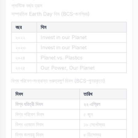
প্লাস্টিক বর্জ্য হ্রাস
সাম্প্রতিক Earth Day থিম (BCS-জনপ্রিয়)
বছর
থিম
২০২২
Invest in our Planet
২০২৩
Invest in our Planet
২০২৪
Planet vs. Plastics
২০২৫
Our Power, Our Planet
বিশ্ব পরিবেশ-সংক্রান্ত গুরুত্বপূর্ণ দিবস (BCS-পুনরাবৃত্ত)
দিবস
তারিখ
বিশ্ব ধরিত্রী দিবস
২২ এপ্রিল
বিশ্ব পরিবেশ দিবস
৫ জুন
বিশ্ব ওজোন দিবস
১৬ সেপ্টেম্বর
বিশ্ব জলবায়ু দিবস
৮ ডিসেম্বর