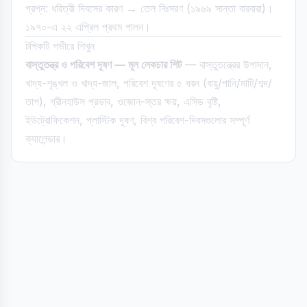
প্রশ্ন: ধরিত্রী দিবসের কারণ → তেল নিঃসরণ (১৯৬৯ সান্তা বারবারা)।
১৯৭০-এ ২২ এপ্রিল প্রথম পালন।
টপিকটি গভীরে শিখুন
বাস্তুতন্ত্র ও পরিবেশ দূষণ — মূল লেকচার শিট
— বাস্তুতন্ত্রের উপাদান,
খাদ্য-শৃঙ্খল ও খাদ্য-জাল, পরিবেশ দূষণের ৫ ধরন (বায়ু/পানি/মাটি/শব্দ/
তাপ), গ্রীনহাউস প্রভাব, ওজোন-স্তর ক্ষয়, এসিড বৃষ্টি,
ইউট্রোফিকেশন, প্লাস্টিক দূষণ, বিশ্ব পরিবেশ-দিবসগুলোর সম্পূর্ণ
ক্যালেন্ডার।