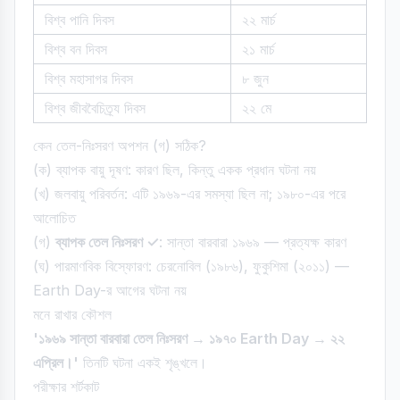
বিশ্ব পানি দিবস
২২ মার্চ
বিশ্ব বন দিবস
২১ মার্চ
বিশ্ব মহাসাগর দিবস
৮ জুন
বিশ্ব জীববৈচিত্র্য দিবস
২২ মে
কেন তেল-নিঃসরণ অপশন (গ) সঠিক?
(ক) ব্যাপক বায়ু দূষণ: কারণ ছিল, কিন্তু একক প্রধান ঘটনা নয়
(খ) জলবায়ু পরিবর্তন: এটি ১৯৬৯-এর সমস্যা ছিল না; ১৯৮০-এর পরে
আলোচিত
(গ)
ব্যাপক তেল নিঃসরণ ✓
: সান্তা বারবারা ১৯৬৯ — প্রত্যক্ষ কারণ
(ঘ) পারমাণবিক বিস্ফোরণ: চেরনোবিল (১৯৮৬), ফুকুশিমা (২০১১) —
Earth Day-র আগের ঘটনা নয়
মনে রাখার কৌশল
'১৯৬৯ সান্তা বারবারা তেল নিঃসরণ → ১৯৭০ Earth Day → ২২
এপ্রিল।'
তিনটি ঘটনা একই শৃঙ্খলে।
পরীক্ষার শর্টকাট