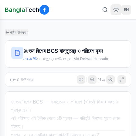
Bangla
Tech
EN
পাঠ্য উপকরণ
৪৮তম বিশেষ BCS বাস্তুতন্ত্র ও পরিবেশ দূষণ
লেকচার শীট
·
৮. বাস্তুতন্ত্র ও পরিবেশ দূষণ
·
Md Delwar Hossain
~
3
মিনিট পড়তে
16
px
৪৮তম বিশেষ BCS — বাস্তুতন্ত্র ও পরিবেশ (ধরিত্রী দিবস) অংশের
প্রশ্নসমাধান
এই পরীক্ষায় এই টপিক থেকে ১টি প্রশ্ন — ধরিত্রী দিবসের সূচনা কোন
ঘটনায়।
প্রশ্ন ৮০: কোন ঘটনার কারণে ধরিত্রী দিবসের সূচনা হয়?