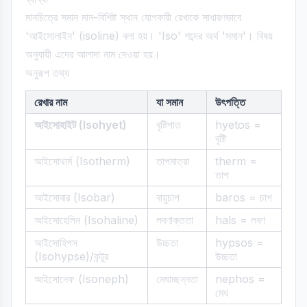
মানচিত্রে সমান মান-বিশিষ্ট স্থান যোগকারী রেখাকে সাধারণভাবে
'আইসোলাইন' (isoline) বলা হয়। 'Iso' শব্দের অর্থ 'সমান'। বিষয়
অনুযায়ী এদের আলাদা নাম দেওয়া হয়।
অনুরূপ তথ্য
রেখার নাম
যা সমান
উৎপত্তি
আইসোহাইট (Isohyet)
বৃষ্টিপাত
hyetos =
বৃষ্টি
আইসোথার্ম (Isotherm)
তাপমাত্রা
therm =
তাপ
আইসোবার (Isobar)
বায়ুচাপ
baros = চাপ
আইসোহেলিন (Isohaline)
লবণাক্ততা
hals = লবণ
আইসোহিপস
উচ্চতা
hypsos =
(Isohypse)/কন্টুর
উচ্চতা
আইসোনেফ (Isoneph)
মেঘাচ্ছন্নতা
nephos =
মেঘ