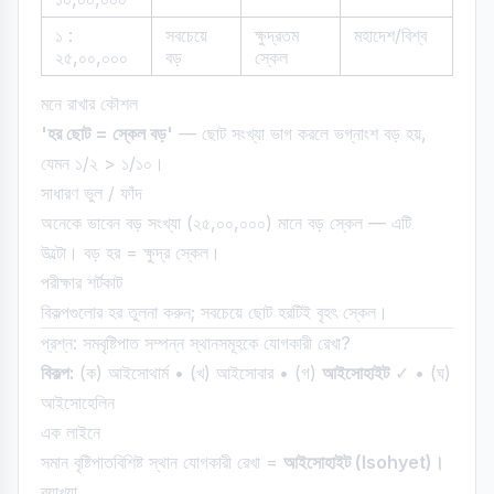
১ :
সবচেয়ে
ক্ষুদ্রতম
মহাদেশ/বিশ্ব
২৫,০০,০০০
বড়
স্কেল
মনে রাখার কৌশল
'হর ছোট = স্কেল বড়'
— ছোট সংখ্যা ভাগ করলে ভগ্নাংশ বড় হয়,
যেমন ১/২ > ১/১০।
সাধারণ ভুল / ফাঁদ
অনেকে ভাবেন বড় সংখ্যা (২৫,০০,০০০) মানে বড় স্কেল — এটি
উল্টো। বড় হর = ক্ষুদ্র স্কেল।
পরীক্ষার শর্টকাট
বিকল্পগুলোর হর তুলনা করুন; সবচেয়ে ছোট হরটিই বৃহৎ স্কেল।
প্রশ্ন: সমবৃষ্টিপাত সম্পন্ন স্থানসমূহকে যোগকারী রেখা?
বিকল্প:
(ক) আইসোথার্ম • (খ) আইসোবার • (গ)
আইসোহাইট
✓ • (ঘ)
আইসোহেলিন
এক লাইনে
সমান বৃষ্টিপাতবিশিষ্ট স্থান যোগকারী রেখা =
আইসোহাইট (Isohyet)।
ব্যাখ্যা