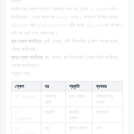
ব্যাখ্যা
মানচিত্রের স্কেল ভগ্নাংশ আকারে লেখা হয়, যেমন ১ : ১০,০০০ মানে
মানচিত্রের ১ একক বাস্তবের ১০,০০০ একক। ভগ্নাংশ হিসেবে দেখলে
১/১০,০০০ আর ১/২৫,০০,০০০ — দুটির মধ্যে ১/১০,০০০ বড় সংখ্যা।
তাই হর ছোট হলে স্কেল বড়।
বৃহৎ স্কেল মানচিত্র:
ছোট এলাকা, বেশি বিস্তারিত (যেমন শহরের নকশা,
মৌজা মানচিত্র)।
ক্ষুদ্র স্কেল মানচিত্র:
বড় এলাকা, কম বিস্তারিত (যেমন বিশ্ব মানচিত্র,
দেশের মানচিত্র)।
অনুরূপ তথ্য
স্কেল
হর
প্রকৃতি
ব্যবহার
১ : ১০,০০০
সবচেয়ে
বৃহৎ স্কেল
মৌজা/শহর
ছোট
নকশা
১ :
মাঝারি
মাঝারি
উপজেলা
১,০০,০০০
স্কেল
১ :
বড়
ক্ষুদ্র স্কেল
দেশ
১০,০০,০০০