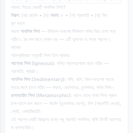
প্রশ্ন: নিচের কোনটি পাললিক শিলা?
বিকল্প:
(ক) মার্বেল • (খ)
কয়লা
✓ • (গ) গ্রানাইট • (ঘ) নিস
মূল ধারণা
কয়লা
পাললিক শিলা
— উদ্ভিদ-অবশেষ দীর্ঘকাল পলির নিচে চাপা পড়ে
গঠিত। হর কম মানে স্কেল বড় — এটি ভুলবেন না অন্য প্রশ্নে।
ব্যাখ্যা
গঠনপ্রক্রিয়া অনুযায়ী শিলা তিন প্রকার:
আগ্নেয় শিলা (Igneous):
গলিত ম্যাগমা/লাভা জমে গঠিত —
গ্রানাইট, ব্যাসল্ট।
পাললিক শিলা (Sedimentary):
পলি, বালি, জৈব-অবশেষ স্তরে
স্তরে জমে চাপে গঠিত — কয়লা, বেলেপাথর, চুনাপাথর, কর্দম শিলা।
রূপান্তরিত শিলা (Metamorphic):
আগে থেকে থাকা শিলা প্রবল
চাপ-তাপে রূপ বদলে — মার্বেল (চুনাপাথর থেকে), নিস (গ্রানাইট থেকে),
স্লেট, কোয়ার্টজাইট।
এই প্রশ্নে চারটি বিকল্পের মধ্যে শুধু কয়লাই পাললিক; বাকি তিনটি আগ্নেয়
বা রূপান্তরিত।