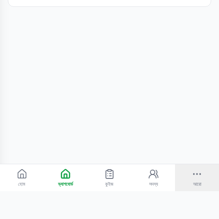
হোম
ড্যাশবোর্ড
কুইজ
সদস্য
আরো