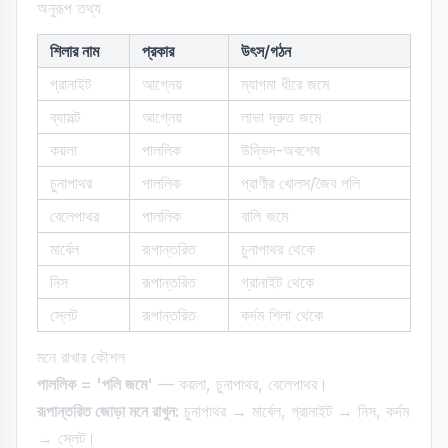
অনুরূপ তথ্য
শিলার নাম
প্রকার
উৎস/গঠন
গ্রানাইট
আগ্নেয়
ম্যাগমা ধীরে জমে
ব্যাসল্ট
আগ্নেয়
লাভা দ্রুত জমে
কয়লা
পাললিক
উদ্ভিদ-অবশেষ
চুনাপাথর
পাললিক
প্রাণীর খোলস/জৈব পলি
বেলেপাথর
পাললিক
বালি জমে
মার্বেল
রূপান্তরিত
চুনাপাথর থেকে
নিস
রূপান্তরিত
গ্রানাইট থেকে
স্লেট
রূপান্তরিত
কর্দম শিলা থেকে
মনে রাখার কৌশল
পাললিক = 'পলি জমে'
— কয়লা, চুনাপাথর, বেলেপাথর।
রূপান্তরিত জোড়া মনে রাখুন:
চুনাপাথর → মার্বেল, গ্রানাইট → নিস, কর্দম
→ স্লেট।