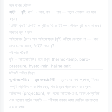
মনে রাখার কৌশল
হাইট → বৃষ্টি
, থার্ম → তাপ, বার → চাপ — শব্দের শেষাংশ ধরে মনে
রাখুন।
'হাইট' শব্দটি 'হা-ইট' = বৃষ্টিতে ভিজে ইট — কৌশলে বৃষ্টি মনে আসবে।
সাধারণ ভুল / ফাঁদ
আইসোবার (চাপ) আর আইসোহাইট (বৃষ্টি) গুলিয়ে ফেলবেন না — 'বার'
মানে চাপের একক, 'হাইট' মানে বৃষ্টি।
পরীক্ষার শর্টকাট
বৃষ্টি = আইসোহাইট। মনে রাখুন: thermo-temp, baro-
pressure, hyeto-rain, haline-salt।
টপিকটি গভীরে শিখুন
ভূগোলের পরিচয় — মূল লেকচার শিট
— ভূগোলের শাখা-প্রশাখা, শিলার
সম্পূর্ণ শ্রেণিবিভাগ ও শিলাচক্র, মানচিত্রের প্রকারভেদ ও স্কেল,
অভিক্ষেপ (projection), সব ধরনের আইসো-রেখা, অক্ষাংশ-দ্রাঘিমা
এবং ভূগোল পাঠের পদ্ধতি — পরীক্ষায় বারবার আসা মৌলিক ধারণাগুলো
এক জায়গায়।