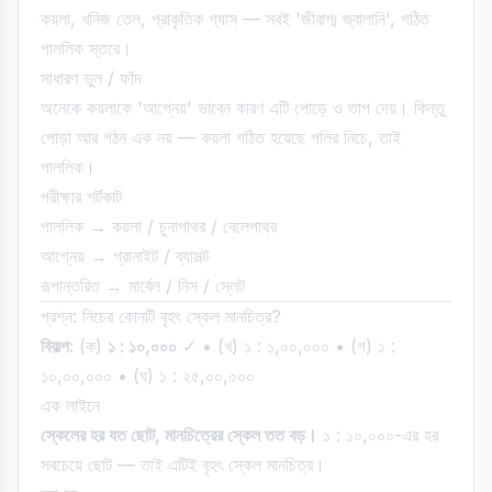
কয়লা, খনিজ তেল, প্রাকৃতিক গ্যাস — সবই 'জীবাশ্ম জ্বালানি', গঠিত
পাললিক স্তরে।
সাধারণ ভুল / ফাঁদ
অনেকে কয়লাকে 'আগ্নেয়' ভাবেন কারণ এটি পোড়ে ও তাপ দেয়। কিন্তু
পোড়া আর গঠন এক নয় — কয়লা গঠিত হয়েছে পলির নিচে, তাই
পাললিক।
পরীক্ষার শর্টকাট
পাললিক → কয়লা / চুনাপাথর / বেলেপাথর
আগ্নেয় → গ্রানাইট / ব্যাসল্ট
রূপান্তরিত → মার্বেল / নিস / স্লেট
প্রশ্ন: নিচের কোনটি বৃহৎ স্কেল মানচিত্র?
বিকল্প:
(ক)
১ : ১০,০০০
✓ • (খ) ১ : ১,০০,০০০ • (গ) ১ :
১০,০০,০০০ • (ঘ) ১ : ২৫,০০,০০০
এক লাইনে
স্কেলের হর যত ছোট, মানচিত্রের স্কেল তত বড়।
১ : ১০,০০০-এর হর
সবচেয়ে ছোট — তাই এটিই বৃহৎ স্কেল মানচিত্র।