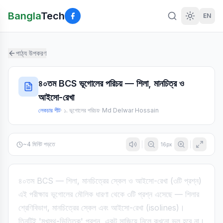
Bangla
Tech
EN
পাঠ্য উপকরণ
৪০তম BCS ভূগোলের পরিচয় — শিলা, মানচিত্র ও
আইসো-রেখা
লেকচার শীট
·
১. ভূগোলের পরিচয়
·
Md Delwar Hossain
~
4
মিনিট পড়তে
16
px
৪০তম BCS — শিলা, মানচিত্রের স্কেল ও আইসো-রেখা (৩টি প্রশ্ন)
এই পরীক্ষায় ভূগোলের মৌলিক ধারণা থেকে ৩টি প্রশ্ন এসেছে — শিলার
শ্রেণিবিভাগ, মানচিত্রের স্কেল এবং আইসো-রেখা (isolines)।
তিনটিই 'মুখস্থ-ভিত্তিক' প্রশ্ন, একটু সাজিয়ে নিলে কখনো ভুল হবে না।