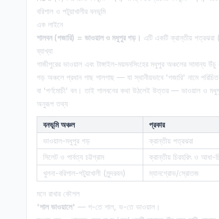
বরিশাল ও পটুয়াখালীর বনভূমি
এক লাইনে
শালবন (গজারি) = ভাওয়াল ও মধুপুর গড়।
এটি একটি ক্রান্তীয় পত্রঝ
ব্যাখ্যা
গাজীপুরের ভাওয়াল এবং টাঙ্গাইল-ময়মনসিংহের মধুপুর অঞ্চলের সামান্য উঁচ
গড় অঞ্চলে প্রধান গাছ শালগাছ — যা স্থানীয়ভাবে 'গজারি' নামে পরিচ
বা 'পর্ণমোচী' বন। তাই শালবনের কথা উঠলেই উত্তর — ভাওয়াল ও মধু
অনুরূপ তথ্য
বনভূমি অঞ্চল
প্রকার
ভাওয়াল-মধুপুর গড়
ক্রান্তীয় পত্রঝরা
সিলেট ও পার্বত্য চট্টগ্রাম
ক্রান্তীয় চিরহরিৎ ও আধা-চ
খুলনা-বরিশাল-পটুয়াখালী (সুন্দরবন)
ম্যানগ্রোভ/স্রোতজ
মনে রাখার কৌশল
'শাল ভাওয়ালে'
— শ-তে শাল, ভ-তে ভাওয়াল।