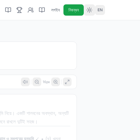
লগইন
নিবন্ধন
EN
16
px
ভূমি নিয়ে। একটি শালবনের অবস্থান, অন্যটি
ী মনে রাখলে দুটিই সহজ।
়াল ও মধুপুরের বনভূমি
✓ • (ঘ) খুলনা,