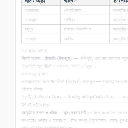
জাতীয় উদ্যান
অবস্থান
বনের প্রক
লাউয়াছড়া
মৌলভীবাজার
ক্রান্তীয
ভাওয়াল
গাজীপুর
ক্রান্তীয
মধুপুর
টাঙ্গাইল-ময়মনসিংহ
ক্রান্তীয
সাতছড়ি
হবিগঞ্জ
ক্রান্তীয
মনে রাখার কৌশল
সিলেট অঞ্চল = চিরহরিৎ (চিরসবুজ)
— বেশি বৃষ্টি, তাই গাছ সারাবছর সব
'চিরহরিৎ' শব্দে 'চির' = সবসময়, 'হরিৎ' = সবুজ।
সাধারণ ভুল / ফাঁদ
লাউয়াছড়াকে 'পত্র পতনশীল' (পত্রঝরা) ভাবা ভুল — পত্রঝরা বন হলো ভ
পরীক্ষার শর্টকাট
সিলেট/মৌলভীবাজার উদ্যান → চিরহরিৎ; গাজীপুর/টাঙ্গাইল উদ্যান → পত
টপিকটি গভীরে শিখুন
প্রাকৃতিক সম্পদ ও খনিজ — মূল লেকচার শিট
— বাংলাদেশের তিন ধরনের বন
সব জাতীয় উদ্যান ও অভয়ারণ্য, খনিজ সম্পদ (গ্যাসক্ষেত্র, কয়লা, চুনা