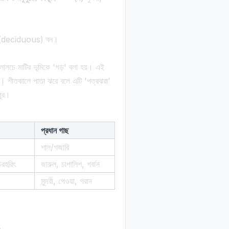
রা (deciduous) বন।
ু লালচে মাটির ভূমিকে 'গড়' বলা হয়। এই
িত। শীতকালে পাতা ঝরে বলে এটি 'পত্রঝরা'
পুর।
প্রধান গাছ
শাল/গজারি
িরহরিৎ
জারুল, চাপালিশ, গর্জন
সুন্দরী, গেওয়া, গরান