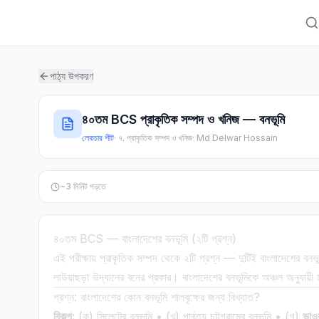
পাঠ্য উপকরণ
৪০তম BCS প্রাকৃতিক সম্পদ ও খনিজ — বনভূমি
লেকচার শীট
·
৭. প্রাকৃতিক সম্পদ ও খনিজ
·
Md Delwar Hossain
~
3
মিনিট পড়তে
৪০তম BCS — বাংলাদেশের বনভূমি (২টি প্রশ্ন)
এই পরীক্ষায় প্রাকৃতিক সম্পদ থেকে ২টি প্রশ্ন — দুটিই বাংলাদেশের বন
লাউয়াছড়া উদ্যানের বনের প্রকার। বাংলাদেশের বনভূমিকে অঞ্চল অনুযায়
প্রশ্ন: বাংলাদেশের কোন বনভূমি শালবৃক্ষের জন্য বিখ্যাত?
বিকল্প:
(ক) সিলেটের বনভূমি • (খ) পার্বত্য চট্টগ্রামের বনভূমি • (গ)
ভাওয