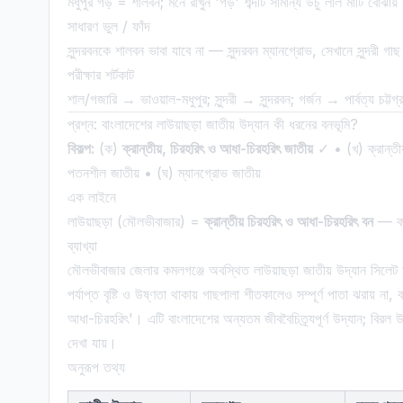
মধুপুর গড় = শালবন; মনে রাখুন 'গড়' শব্দটি সামান্য উঁচু লাল মাটি বোঝায়
সাধারণ ভুল / ফাঁদ
সুন্দরবনকে শালবন ভাবা যাবে না — সুন্দরবন ম্যানগ্রোভ, সেখানে সুন্দরী গা
পরীক্ষার শর্টকাট
শাল/গজারি → ভাওয়াল-মধুপুর; সুন্দরী → সুন্দরবন; গর্জন → পার্বত্য চট্টগ
প্রশ্ন: বাংলাদেশের লাউয়াছড়া জাতীয় উদ্যান কী ধরনের বনভূমি?
বিকল্প:
(ক)
ক্রান্তীয়, চিরহরিৎ ও আধা-চিরহরিৎ জাতীয়
✓ • (খ) ক্রান্তীয
পতনশীল জাতীয় • (ঘ) ম্যানগ্রোভ জাতীয়
এক লাইনে
লাউয়াছড়া (মৌলভীবাজার) =
ক্রান্তীয় চিরহরিৎ ও আধা-চিরহরিৎ বন
— বছ
ব্যাখ্যা
মৌলভীবাজার জেলার কমলগঞ্জে অবস্থিত লাউয়াছড়া জাতীয় উদ্যান সিলেট
পর্যাপ্ত বৃষ্টি ও উষ্ণতা থাকায় গাছপালা শীতকালেও সম্পূর্ণ পাতা ঝরায় 
আধা-চিরহরিৎ'। এটি বাংলাদেশের অন্যতম জীববৈচিত্র্যপূর্ণ উদ্যান; 
দেখা যায়।
অনুরূপ তথ্য