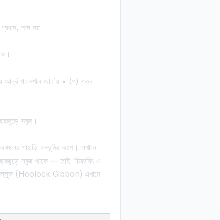
।
ছ প্রধান, শাল নয়।
্রাম।
় আর্দ্র পতনশীল জাতীয় • (গ) পত্র
রজুড়ে সবুজ।
 অঞ্চলের পাহাড়ি বনভূমির অংশ। এখানে
না, বছরজুড়ে সবুজ থাকে — তাই 'চিরহরিৎ ও
বিরল উল্লুক (Hoolock Gibbon) এখানে