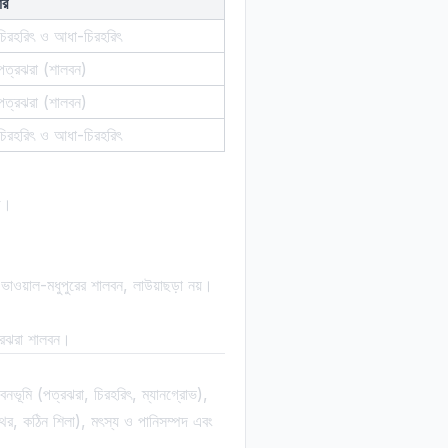
ার
় চিরহরিৎ ও আধা-চিরহরিৎ
় পত্রঝরা (শালবন)
় পত্রঝরা (শালবন)
় চিরহরিৎ ও আধা-চিরহরিৎ
ুজ।
াওয়াল-মধুপুরের শালবন, লাউয়াছড়া নয়।
্রঝরা শালবন।
ভূমি (পত্রঝরা, চিরহরিৎ, ম্যানগ্রোভ),
পাথর, কঠিন শিলা), মৎস্য ও পানিসম্পদ এবং