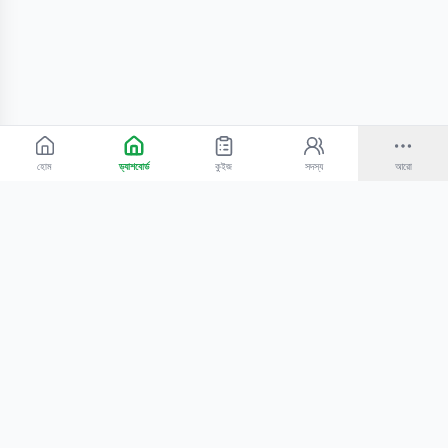
হোম
ড্যাশবোর্ড
কুইজ
সদস্য
আরো
©
2026
Bangla Technologies.
সর্বস্বত্ব সংরক্ষিত
.
একটি
-এর প্রোডাক্ট
হোম
অনুসন্ধান
আমাদের সম্পর্কে
টিউটোরিয়াল
শিক্ষকদের জন্য
কোচিং সেন্টারের জন্য
গোপনীয়তা নীতি
সেবার শর্তাবলি