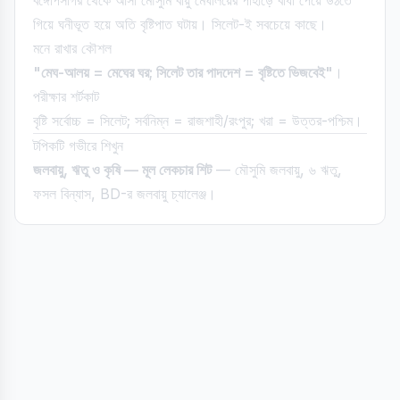
বঙ্গোপসাগর থেকে আসা মৌসুমি বায়ু মেঘালয়ের পাহাড়ে বাধা পেয়ে উঠতে
গিয়ে ঘনীভূত হয়ে অতি বৃষ্টিপাত ঘটায়। সিলেট-ই সবচেয়ে কাছে।
মনে রাখার কৌশল
"মেঘ-আলয় = মেঘের ঘর; সিলেট তার পাদদেশ = বৃষ্টিতে ভিজবেই"
।
পরীক্ষার শর্টকাট
বৃষ্টি সর্বোচ্চ = সিলেট; সর্বনিম্ন = রাজশাহী/রংপুর; খরা = উত্তর-পশ্চিম।
টপিকটি গভীরে শিখুন
জলবায়ু, ঋতু ও কৃষি — মূল লেকচার শিট
— মৌসুমি জলবায়ু, ৬ ঋতু,
ফসল বিন্যাস, BD-র জলবায়ু চ্যালেঞ্জ।