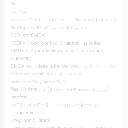
বিল
এক লাইনে
বরেন্দ্র-তে FCDI (Flood Control, Drainage, Irrigation)
প্রকল্পে ভূগর্ভস্থ পানি অতিরিক্ত উত্তোলন → ক্ষতি।
FCDI বনাম BMDA
FCDI
= Flood Control, Drainage, Irrigation
BMDA
= Barind Multipurpose Development
Authority
BMDA বরেন্দ্রে deep tube-well ব্যবহার করে সেচ দেয় — ফলে
ভূগর্ভস্থ জলস্তর প্রতি বছর ~১ m নেমে যাচ্ছে।
প্রশ্ন ৩৭: সর্বাধিক বৃষ্টিপাতের স্টেশন?
বিকল্প:
(ক)
সিলেট
✓ • (খ) টেকনাফ • (গ) কক্সবাজার • (ঘ) সন্দ্বীপ
এক লাইনে
সিলেট (লালাখাল/শ্রীমঙ্গল) — মেঘালয়ের চেরাপুঞ্জির পাদদেশে;
orographic rain।
Orographic rainfall