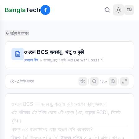
Bangla
Tech
EN
পাঠ্য উপকরণ
৩৭তম BCS জলবায়ু, ঋতু ও কৃষি
লেকচার শীট
·
৬. জলবায়ু, ঋতু ও কৃষি
·
Md Delwar Hossain
~
2
মিনিট পড়তে
16
px
৩৭তম BCS — জলবায়ু, ঋতু ও কৃষি অংশের প্রশ্নসমাধান
এই পরীক্ষায় এই টপিক থেকে ৩টি প্রশ্ন (খরা, বরেন্দ্র FCDI, সিলেট
বৃষ্টি)।
প্রশ্ন ৩৫: বাংলাদেশের কোন অঞ্চল বেশি খরাপ্রবণ?
বিকল্প:
(ক) উত্তর-পূর্ব • (খ)
উত্তর-পশ্চিম
✓ • (গ) দক্ষিণ-পশ্চিম •