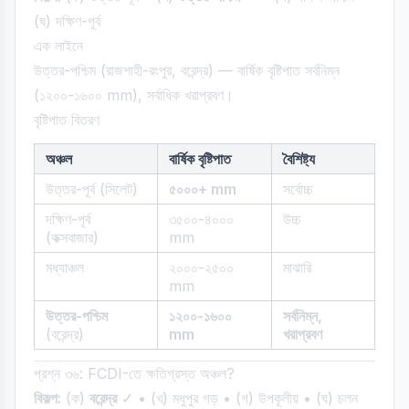
(ঘ) দক্ষিণ-পূর্ব
এক লাইনে
উত্তর-পশ্চিম (রাজশাহী-রংপুর, বরেন্দ্র) — বার্ষিক বৃষ্টিপাত সর্বনিম্ন
(১২০০-১৬০০ mm), সর্বাধিক খরাপ্রবণ।
বৃষ্টিপাত বিতরণ
অঞ্চল
বার্ষিক বৃষ্টিপাত
বৈশিষ্ট্য
উত্তর-পূর্ব (সিলেট)
৫০০০+ mm
সর্বোচ্চ
দক্ষিণ-পূর্ব
৩৫০০-৪০০০
উচ্চ
(কক্সবাজার)
mm
মধ্যাঞ্চল
২০০০-২৫০০
মাঝারি
mm
উত্তর-পশ্চিম
১২০০-১৬০০
সর্বনিম্ন,
(বরেন্দ্র)
mm
খরাপ্রবণ
প্রশ্ন ৩৬: FCDI-তে ক্ষতিগ্রস্ত অঞ্চল?
বিকল্প:
(ক)
বরেন্দ্র
✓ • (খ) মধুপুর গড় • (গ) উপকূলীয় • (ঘ) চলন