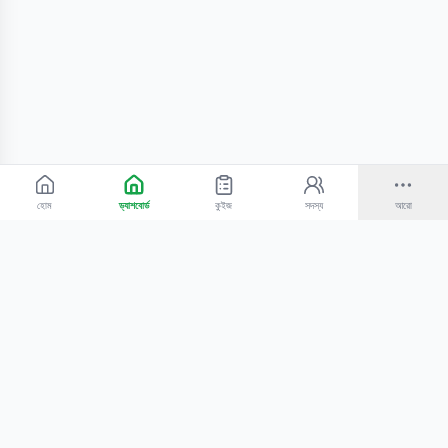
হোম
ড্যাশবোর্ড
কুইজ
সদস্য
আরো
©
2026
Bangla Technologies.
সর্বস্বত্ব সংরক্ষিত
.
একটি
-এর প্রোডাক্ট
হোম
অনুসন্ধান
আমাদের সম্পর্কে
টিউটোরিয়াল
শিক্ষকদের জন্য
কোচিং সেন্টারের জন্য