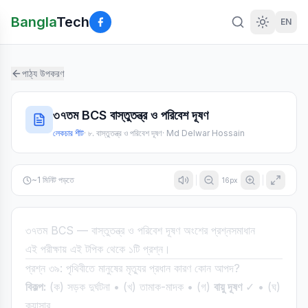
Bangla
Tech
EN
পাঠ্য উপকরণ
৩৭তম BCS বাস্তুতন্ত্র ও পরিবেশ দূষণ
লেকচার শীট
·
৮. বাস্তুতন্ত্র ও পরিবেশ দূষণ
·
Md Delwar Hossain
~
1
মিনিট পড়তে
16
px
৩৭তম BCS — বাস্তুতন্ত্র ও পরিবেশ দূষণ অংশের প্রশ্নসমাধান
এই পরীক্ষায় এই টপিক থেকে ১টি প্রশ্ন।
প্রশ্ন ৩৯: পৃথিবীতে মানুষের মৃত্যুর প্রধান কারণ কোন আপদ?
বিকল্প:
(ক) সড়ক দুর্ঘটনা • (খ) তামাক-মাদক • (গ)
বায়ু দূষণ
✓ • (ঘ)
ক্যান্সার