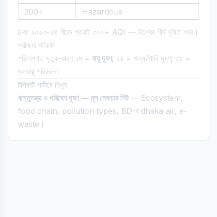
300+
Hazardous
ঢাকা ২০২৩-২৪ শীতে প্রায়ই ৩০০+ AQI — বিশ্বের শীর্ষ দূষিত শহর।
পরীক্ষার শর্টকাট
পরিবেশগত মৃত্যু-কারণ ১ম =
বায়ু দূষণ
; ২য় = খাদ্য/পানি দূষণ; ৩য় =
জলবায়ু পরিবর্তন।
টপিকটি গভীরে শিখুন
বাস্তুতন্ত্র ও পরিবেশ দূষণ — মূল লেকচার শিট
— Ecosystem,
food chain, pollution types, BD-র dhaka air, e-
waste।