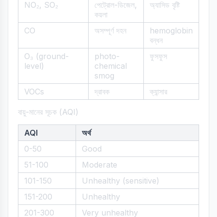
NO₂, SO₂
পেট্রোল-ডিজেল,
অ্যাসিড বৃষ্টি
কয়লা
CO
অসম্পূর্ণ দহন
hemoglobin
বন্ধন
O₃ (ground-
photo-
ফুসফুস
level)
chemical
smog
VOCs
দ্রাবক
ক্যান্সার
বায়ু-মানের সূচক (AQI)
AQI
অর্থ
0-50
Good
51-100
Moderate
101-150
Unhealthy (sensitive)
151-200
Unhealthy
201-300
Very unhealthy