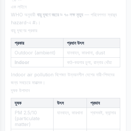
এক লাইনে
WHO অনুযায়ী
বায়ু দূষণে বছরে ≈ ৭০ লক্ষ মৃত্যু
— পরিবেশগত স্বাস্থ্য
hazard-এ #১।
বায়ু দূষণের প্রকার
প্রকার
প্রধান উৎস
Outdoor (ambient)
যানবাহন, কারখানা, dust
Indoor
কাঠ-কয়লার চুলা, রান্নার ধোঁয়া
Indoor air pollution বিশেষত উন্নয়নশীল দেশের নারী-শিশুদের
জন্য সবচেয়ে মারাত্মক।
দূষক উপাদান
দূষক
উৎস
প্রভাব
PM 2.5/10
যানবাহন, কারখানা
শ্বাসকষ্ট, ক্যান্সার
(particulate
matter)