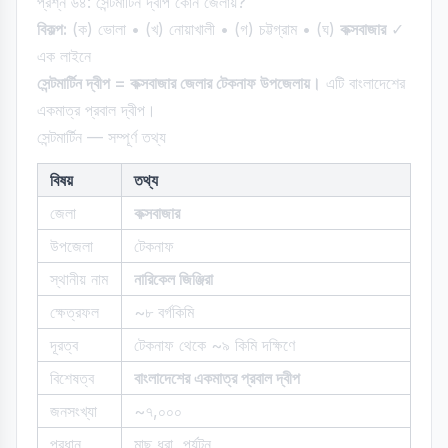
প্রশ্ন ৬৪: সেন্টমার্টিন দ্বীপ কোন জেলায়?
বিকল্প:
(ক) ভোলা • (খ) নোয়াখালী • (গ) চট্টগ্রাম • (ঘ)
কক্সবাজার
✓
এক লাইনে
সেন্টমার্টিন দ্বীপ = কক্সবাজার জেলার টেকনাফ উপজেলায়।
এটি বাংলাদেশের
একমাত্র প্রবাল দ্বীপ।
সেন্টমার্টিন — সম্পূর্ণ তথ্য
বিষয়
তথ্য
জেলা
কক্সবাজার
উপজেলা
টেকনাফ
স্থানীয় নাম
নারিকেল জিঞ্জিরা
ক্ষেত্রফল
~৮ বর্গকিমি
দূরত্ব
টেকনাফ থেকে ~৯ কিমি দক্ষিণে
বিশেষত্ব
বাংলাদেশের একমাত্র প্রবাল দ্বীপ
জনসংখ্যা
~৭,০০০
প্রধান
মাছ ধরা, পর্যটন