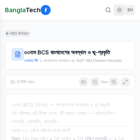
Bangla
Tech
EN
পাঠ্য উপকরণ
৩৩তম BCS বাংলাদেশের অবস্থান ও ভূ-প্রকৃতি
লেকচার শীট
·
৪. বাংলাদেশের অবস্থান ও ভূ-প্রকৃতি
·
Md Delwar Hossain
~
3
মিনিট পড়তে
16
px
৩৩তম BCS (বিশেষ) — বাংলাদেশের অবস্থান ও ভূ-প্রকৃতি
এই পরীক্ষায় এই টপিক থেকে ৩টি প্রশ্ন এসেছে — পূর্বাশা/দক্ষিণ
তালপট্টি, সেন্টমার্টিন, রাজধানী।
প্রশ্ন ৬২: পূর্বাশা দ্বীপের অপর নাম?
বিকল্প:
(ক) নিঝুম দ্বীপ • (খ) সন্দ্বীপ • (গ)
দক্ষিণ তালপট্টি
✓ • (ঘ)