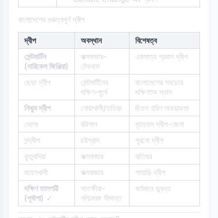
বাংলাদেশের গুরুত্বপূর্ণ দ্বীপ
দ্বীপ
অবস্থান
বিশেষত্ব
সেন্টমার্টিন
কক্সবাজার-
একমাত্র প্রবাল দ্বীপ
(নারিকেল জিঞ্জিরা)
টেকনাফ
ছেড়া দ্বীপ
সেন্টমার্টিনের
বাংলাদেশের সবচেয়ে
দক্ষিণ-পূর্বে
দক্ষিণতম স্থান
নিঝুম দ্বীপ
নোয়াখালী/হাতিয়া
চিতল হরিণ অভয়ারণ্য
ভোলা
বরিশাল
বৃহত্তম দ্বীপ-জেলা
সন্দ্বীপ
চট্টগ্রাম
পুরনো দ্বীপ
কুতুবদিয়া
কক্সবাজার
বাতিঘর
মহেশখালী
কক্সবাজার
পাহাড়ি দ্বীপ
দক্ষিণ তালপট্টি
সাতক্ষীরা-
বর্তমানে ডুবন্ত
(পূর্বাশা)
✓
পশ্চিমবঙ্গ সীমান্ত