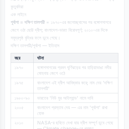
কুতুবদিয়া
এক লাইনে
পূর্বাশা = দক্ষিণ তালপট্টি
= ১৯৭০-এর জলোচ্ছ্বাসের পর বঙ্গোপসাগরে
জেগে ওঠা ছোট্ট দ্বীপ; বাংলাদেশ-ভারত বিরোধপূর্ণ; ২০১০-এর দিকে
সমুদ্রপৃষ্ঠ বৃদ্ধির ফলে ডুবে গেছে।
দক্ষিণ তালপট্টি/পূর্বাশা — ইতিহাস
বছর
ঘটনা
১৯৭০
বঙ্গোপসাগরের প্রবল ঘূর্ণিঝড়ের পর হাড়িয়াভাঙা নদীর
মোহনায় জেগে ওঠে
১৯৭৫
বাংলাদেশ এই দ্বীপ আবিষ্কার করে; নাম দেয় 'দক্ষিণ
তালপট্টি'
১৯৮০-৯০
ভারতের 'নিউ মুর আইল্যান্ড' নামে দাবি
২০০৫
বাংলাদেশ প্রস্তাব দেয় — এর নাম 'পূর্বাশা' রাখা
হোক
২০১০
NASA-র ছবিতে দেখা যায় দ্বীপ সম্পূর্ণ ডুবে গেছে
— Climate change-এর প্রমাণ