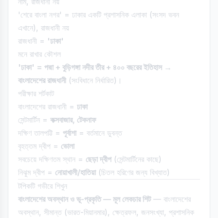
নাম, রাজধানী নয়
'শেরে বাংলা নগর' = ঢাকার একটি প্রশাসনিক এলাকা (সংসদ ভবন
এখানে), রাজধানী নয়
রাজধানী =
'ঢাকা'
মনে রাখার কৌশল
'ঢাকা' = পদ্মা + বুড়িগঙ্গা নদীর তীর + ৪০০ বছরের ইতিহাস →
বাংলাদেশের রাজধানী
(সংবিধানে নির্ধারিত)।
পরীক্ষার শর্টকাট
বাংলাদেশের রাজধানী =
ঢাকা
সেন্টমার্টিন =
কক্সবাজার, টেকনাফ
দক্ষিণ তালপট্টি =
পূর্বাশা
= বর্তমানে ডুবন্ত
বৃহত্তম দ্বীপ =
ভোলা
সবচেয়ে দক্ষিণতম স্থান =
ছেড়া দ্বীপ
(সেন্টমার্টিনের কাছে)
নিঝুম দ্বীপ =
নোয়াখালী/হাতিয়া
(চিতল হরিণের জন্য বিখ্যাত)
টপিকটি গভীরে শিখুন
বাংলাদেশের অবস্থান ও ভূ-প্রকৃতি — মূল লেকচার শিট
— বাংলাদেশের
অবস্থান, সীমান্ত (ভারত-মিয়ানমার), ক্ষেত্রফল, জনসংখ্যা, প্রশাসনিক