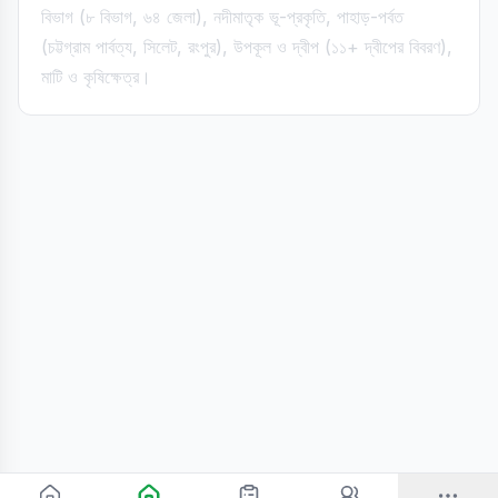
বিভাগ (৮ বিভাগ, ৬৪ জেলা), নদীমাতৃক ভূ-প্রকৃতি, পাহাড়-পর্বত
(চট্টগ্রাম পার্বত্য, সিলেট, রংপুর), উপকূল ও দ্বীপ (১১+ দ্বীপের বিবরণ),
মাটি ও কৃষিক্ষেত্র।