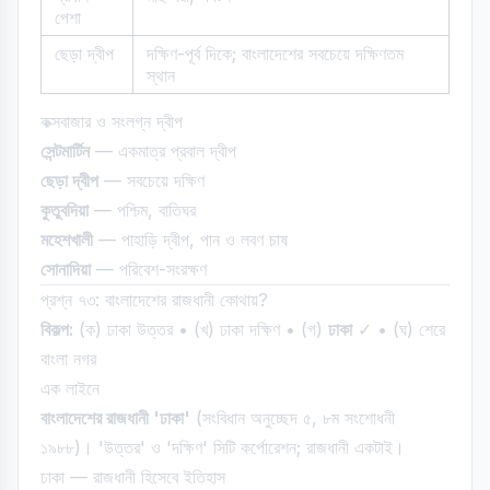
পেশা
ছেড়া দ্বীপ
দক্ষিণ-পূর্ব দিকে; বাংলাদেশের সবচেয়ে দক্ষিণতম
স্থান
কক্সবাজার ও সংলগ্ন দ্বীপ
সেন্টমার্টিন
— একমাত্র প্রবাল দ্বীপ
ছেড়া দ্বীপ
— সবচেয়ে দক্ষিণ
কুতুবদিয়া
— পশ্চিম, বাতিঘর
মহেশখালী
— পাহাড়ি দ্বীপ, পান ও লবণ চাষ
সোনাদিয়া
— পরিবেশ-সংরক্ষণ
প্রশ্ন ৭৩: বাংলাদেশের রাজধানী কোথায়?
বিকল্প:
(ক) ঢাকা উত্তর • (খ) ঢাকা দক্ষিণ • (গ)
ঢাকা
✓ • (ঘ) শেরে
বাংলা নগর
এক লাইনে
বাংলাদেশের রাজধানী 'ঢাকা'
(সংবিধান অনুচ্ছেদ ৫, ৮ম সংশোধনী
১৯৮৮)। 'উত্তর' ও 'দক্ষিণ' সিটি কর্পোরেশন; রাজধানী একটাই।
ঢাকা — রাজধানী হিসেবে ইতিহাস