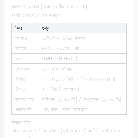
প্রশাসনিক এলাকা (যেখানে জাতীয় সংসদ ভবন)।
বাংলাদেশের ভৌগোলিক অবস্থান
বিষয়
তথ্য
অক্ষাংশ
২০°৩৪′ - ২৬°৩৮′ উত্তর
দ্রাঘিমা
৮৮°০১′ - ৯২°৪১′ পূর্ব
সময়
GMT + 6
(BST)
ক্ষেত্রফল
১,৪৭,৫৭০ বর্গকিমি
সীমান্ত
ভারত (৪,১৫৬ কিমি) + মিয়ানমার (২৭৩ কিমি)
উপকূল
৭১১ কিমি (বঙ্গোপসাগর)
সর্বোচ্চ পর্বত
তাজিংডং (১,২৮০ মি.) / কেওক্রাডং (১,২৩০ মি.)
প্রধান নদী
পদ্মা, যমুনা, মেঘনা, ব্রহ্মপুত্র
সাধারণ ফাঁদ
'ঢাকা উত্তর' ও 'ঢাকা দক্ষিণ' (অপশন ক ও খ) = সিটি কর্পোরেশনের