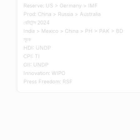
Reserve: US > Germany > IMF
Prod: China > Russia > Australia
রেমিটেন্স 2024
India > Mexico > China > PH > PAK > BD
সূচক
HDI: UNDP
CPI: TI
GII: UNDP
Innovation: WIPO
Press Freedom: RSF