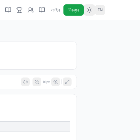
লগইন
নিবন্ধন
EN
16
px