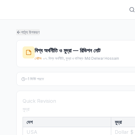
পাঠ্য উপকরণ
বিশ্ব অর্থনীতি ও মুদ্রা — রিভিশন নোট
নোটস
·
০৭. বিশ্ব অর্থনীতি, মুদ্রা ও বাণিজ্য
·
Md Delwar Hossain
~
1
মিনিট পড়তে
Quick Revision
মুদ্রা
দেশ
মুদ্রা
USA
Dollar $