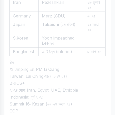
Iran
Pezeshkian
২৮ জুলাই
২৪
Germany
Merz (CDU)
২০২৫
Japan
Takaichi
(১ম মহিলা)
২১ অক্টো
২৫
S.Korea
Yoon impeached;
Lee ২৫
Bangladesh
ড. ইউনূস (interim)
৮ আগ ২৪
চীন
Xi Jinping ৩য়; PM Li Qiang
Taiwan: Lai Ching-te (২০ মে ২৪)
BRICS+
২০২৪ যোগ:
Iran, Egypt, UAE, Ethiopia
Indonesia: পূর্ণ ২০২৫
Summit 16: Kazan (২২-২৪ অক্টো ২৪)
COP