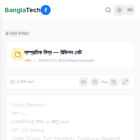
Bangla
Tech
EN
পাঠ্য উপকরণ
সাম্প্রতিক বিশ্ব — রিভিশন নোট
নোটস
·
১০. সাম্প্রতিক বিশ্ব
·
Md Delwar Hossain
~
2
মিনিট পড়তে
16
px
Quick Revision
ট্রাম্প ২.০
৪৭তম Prez শপথ: ২০ জানু ২০২৫
VP: JD Vance
State: Rubio; Def: Hegseth; Treasury: Bessent