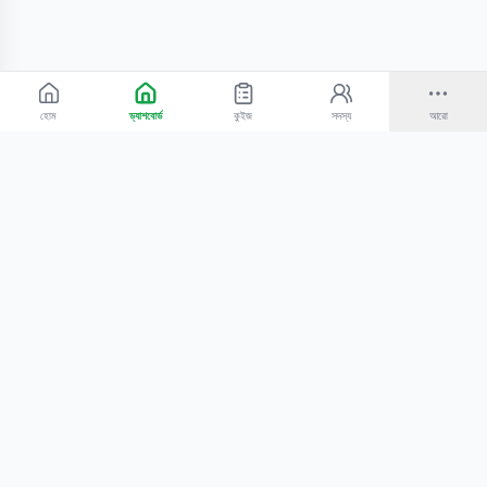
হোম
ড্যাশবোর্ড
কুইজ
সদস্য
আরো
©
2026
Bangla Technologies.
সর্বস্বত্ব সংরক্ষিত
.
একটি
-এর প্রোডাক্ট
হোম
অনুসন্ধান
আমাদের সম্পর্কে
টিউটোরিয়াল
শিক্ষকদের জন্য
কোচিং সেন্টারের জন্য
গোপনীয়তা নীতি
সেবার শর্তাবলি