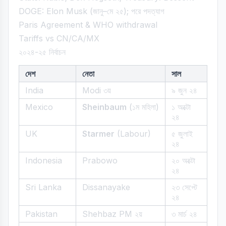
DOGE: Elon Musk (জানু–মে ২৫); পরে পদত্যাগ
Paris Agreement & WHO withdrawal
Tariffs vs CN/CA/MX
২০২৪-২৫ নির্বাচন
দেশ
নেতা
সাল
India
Modi ৩য়
৯ জুন ২৪
Mexico
Sheinbaum
(১ম মহিলা)
১ অক্টো
২৪
UK
Starmer
(Labour)
৫ জুলাই
২৪
Indonesia
Prabowo
২০ অক্টো
২৪
Sri Lanka
Dissanayake
২৩ সেপ্টে
২৪
Pakistan
Shehbaz PM ২য়
৩ মার্চ ২৪