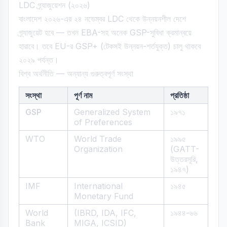
LDC গ্র্যাজুয়েশন (২০২৬)
বাংলাদেশ ২০২৬-এর ২৪ নভেম্বর LDC থেকে উন্নয়নশীল দেশে
গ্র্যাজুয়েট হবে — তখন EBA-সহ অনেক GSP-সুবিধা ক্রমান্বয়ে
হারাবে। তবে EU-র GSP+ (টেকসই উন্নয়ন-শর্তযুক্ত) চালু থাকবে
২০২৯ পর্যন্ত।
বিশ্ব অর্থনীতি — অন্যান্য গুরুত্বপূর্ণ সংস্থা
সংস্থা
পূর্ণ নাম
প্রতিষ্ঠা
GSP
Generalized System
১৯৭১
of Preferences
WTO
World Trade
১৯৯৫
Organization
(GATT-
উত্তরসূরি,
১৯৪৭)
IMF
International
১৯৪৫
Monetary Fund
World
(IBRD, IDA, IFC,
১৯৪৪-৬৬
Bank
MIGA, ICSID)