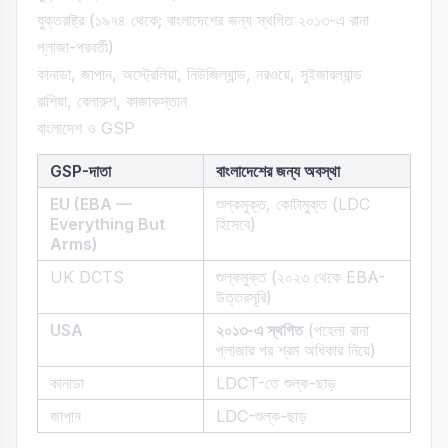
যুক্তরাষ্ট্র (১৯৭৪ থেকে; বাংলাদেশের জন্য স্থগিত ২০১৩-এ রানা
প্লাজা-পরবর্তী)
কানাডা, জাপান, অস্ট্রেলিয়া, নিউজিল্যান্ড, নরওয়ে, সুইজারল্যান্ড
রাশিয়া, বেলারুশ, কাজাকস্তান
বাংলাদেশ ও GSP
GSP-দাতা
বাংলাদেশের জন্য অবস্থা
EU (EBA —
শুল্কমুক্ত, কোটামুক্ত (LDC
Everything But
হিসেবে)
Arms)
UK DCTS
শুল্কমুক্ত (২০২৩ থেকে EBA-
উত্তরসূরি)
USA
২০১৩-এ স্থগিত
(পহেলা রানা
প্লাজার পর শ্রম অধিকার নিয়ে)
কানাডা
LDCT-তে শুল্ক-ছাড়
জাপান
LDC-শুল্ক-ছাড়