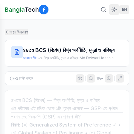
Bangla
Tech
EN
পাঠ্য উপকরণ
৪৯তম BCS (বিশেষ) বিশ্ব অর্থনীতি, মুদ্রা ও বাণিজ্য
লেকচার শীট
·
০৭. বিশ্ব অর্থনীতি, মুদ্রা ও বাণিজ্য
·
Md Delwar Hossain
~
2
মিনিট পড়তে
16
px
৪৯তম BCS (বিশেষ) — বিশ্ব অর্থনীতি, মুদ্রা ও বাণিজ্য
এই পরীক্ষায় এই টপিক থেকে ১টি প্রশ্ন এসেছে — GSP-এর পূর্ণরূপ।
প্রশ্ন ১৩: জিএসপি (GSP) এর পূর্ণরূপ কী?
বিকল্প:
(ক)
Generalized System of Preference
✓ •
(খ) Global System of Positioning • (গ) Global