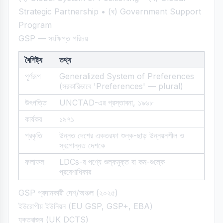
Strategic Partnership • (ঘ) Government Support
Program
GSP — সংক্ষিপ্ত পরিচয়
বৈশিষ্ট্য
তথ্য
পূর্ণরূপ
Generalized System of Preferences
(সরকারিভাবে 'Preferences' — plural)
উৎপত্তি
UNCTAD-এর প্রস্তাবনা, ১৯৬৮
কার্যকর
১৯৭১
প্রকৃতি
উন্নত দেশের একতরফা শুল্ক-ছাড় উন্নয়নশীল ও
স্বল্পোন্নত দেশকে
ফলাফল
LDCs-র পণ্যে শুল্কমুক্ত বা কম-শুল্কে
প্রবেশাধিকার
GSP প্রদানকারী দেশ/অঞ্চল (২০২৫)
ইউরোপীয় ইউনিয়ন (EU GSP, GSP+, EBA)
যুক্তরাজ্য (UK DCTS)