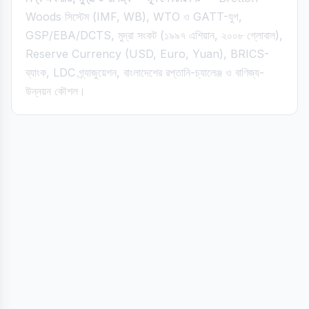
Woods সিস্টেম (IMF, WB), WTO ও GATT-যুগ,
GSP/EBA/DCTS, মুদ্রা সংকট (১৯৯৭ এশিয়ান, ২০০৮ গ্লোবাল),
Reserve Currency (USD, Euro, Yuan), BRICS-
ব্যাংক, LDC গ্র্যাজুয়েশন, বাংলাদেশের রপ্তানি-চ্যালেঞ্জ ও বাণিজ্য-
উন্নয়ন কৌশল।