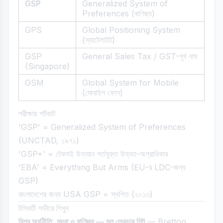
GSP
Generalized System of
Preferences (বাণিজ্য)
GPS
Global Positioning System
(স্যাটেলাইট)
GSP
General Sales Tax / GST-পূর্ব নাম
(Singapore)
GSM
Global System for Mobile
(মোবাইল ফোন)
পরীক্ষার শর্টকাট
'GSP' = Generalized System of Preferences
(UNCTAD, ১৯৭১)
'GSP+' = টেকসই উন্নয়ন শর্তযুক্ত উন্নত-অগ্রাধিকার
'EBA' = Everything But Arms (EU-র LDC-জন্য
GSP)
বাংলাদেশের জন্য USA GSP = স্থগিত (২০১৩)
টপিকটি গভীরে শিখুন
বিশ্ব অর্থনীতি, মুদ্রা ও বাণিজ্য — মূল লেকচার শিট
— Bretton