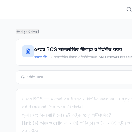
পাঠ্য উপকরণ
৩৭তম BCS আন্তর্জাতিক সীমান্ত ও বিতর্কিত অঞ্চল
লেকচার শীট
·
০৫. আন্তর্জাতিক সীমান্ত ও বিতর্কিত অঞ্চল
·
Md Delwar Hossai
~
1
মিনিট পড়তে
৩৭তম BCS — আন্তর্জাতিক সীমান্ত ও বিতর্কিত অঞ্চল অংশের প্রশ্নস
এই পরীক্ষায় এই টপিক থেকে ১টি প্রশ্ন।
প্রশ্ন ৭৩: 'কালাপানি' কোন দুই রাষ্ট্রের মধ্যে অমীমাংসিত?
বিকল্প:
(ক)
ভারত ও নেপাল
✓ • (খ) পাকিস্তান ও চীন • (গ) ভূটান 
এক লাইনে