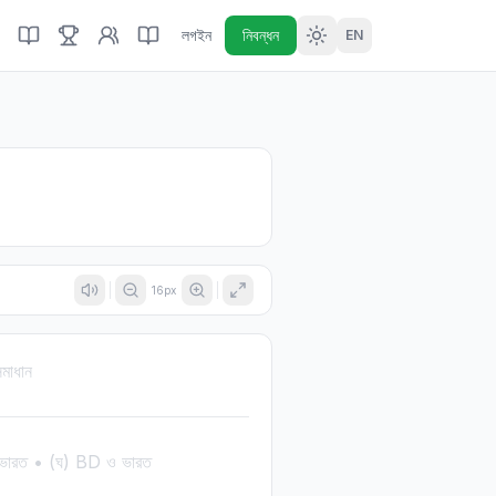
লগইন
নিবন্ধন
EN
n
16
px
মাধান
ও ভারত • (ঘ) BD ও ভারত