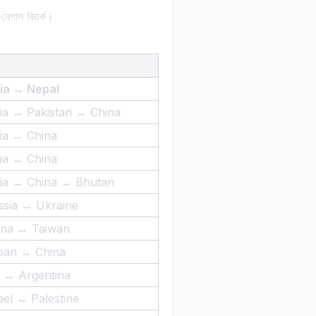
নেপাল বিতর্ক।
dia ↔ Nepal
dia ↔ Pakistan ↔ China
dia ↔ China
dia ↔ China
dia ↔ China ↔ Bhutan
ssia ↔ Ukraine
ina ↔ Taiwan
pan ↔ China
 ↔ Argentina
ael ↔ Palestine