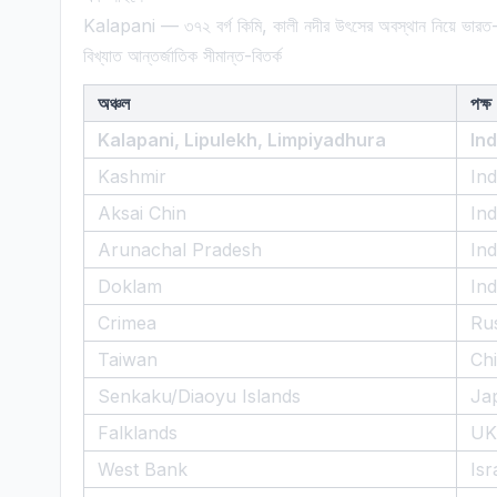
Kalapani — ৩৭২ বর্গ কিমি, কালী নদীর উৎসের অবস্থান নিয়ে ভারত-
বিখ্যাত আন্তর্জাতিক সীমান্ত-বিতর্ক
অঞ্চল
পক্ষ
Kalapani, Lipulekh, Limpiyadhura
In
Kashmir
In
Aksai Chin
In
Arunachal Pradesh
In
Doklam
In
Crimea
Ru
Taiwan
Ch
Senkaku/Diaoyu Islands
Ja
Falklands
UK
West Bank
Isr