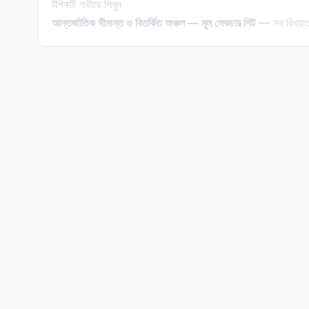
টপিকটি গভীরে শিখুন
আন্তর্জাতিক সীমান্ত ও বিতর্কিত অঞ্চল — মূল লেকচার শিট
— সব বিখ্যাত 
©
2026
Bangla Technologies.
সর্বস্বত্ব সংরক্ষিত
.
একটি
-এর প্রোডাক্ট