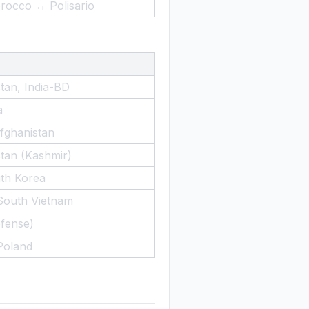
rocco ↔ Polisario
stan, India-BD
a
fghanistan
stan (Kashmir)
th Korea
h-South Vietnam
fense)
Poland