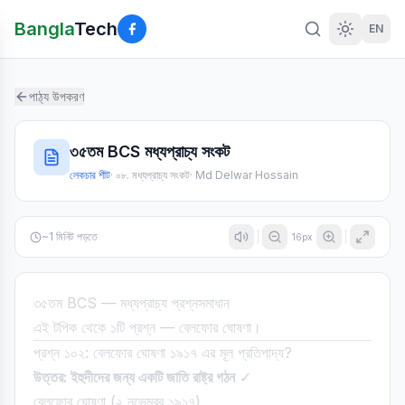
Bangla
Tech
EN
পাঠ্য উপকরণ
৩৫তম BCS মধ্যপ্রাচ্য সংকট
লেকচার শীট
·
০৮. মধ্যপ্রাচ্য সংকট
·
Md Delwar Hossain
~
1
মিনিট পড়তে
16
px
৩৫তম BCS — মধ্যপ্রাচ্য প্রশ্নসমাধান
এই টপিক থেকে ১টি প্রশ্ন — বেলফোর ঘোষণা।
প্রশ্ন ১০২: বেলফোর ঘোষণা ১৯১৭ এর মূল প্রতিপাদ্য?
উত্তর: ইহুদীদের জন্য একটি জাতি রাষ্ট্র গঠন
✓
বেলফোর ঘোষণা (২ নভেম্বর ১৯১৭)