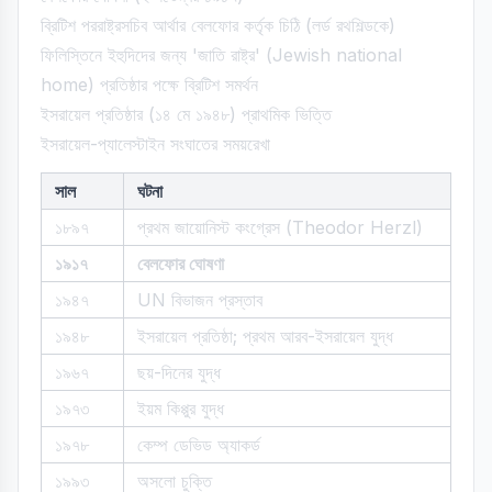
ব্রিটিশ পররাষ্ট্রসচিব আর্থার বেলফোর কর্তৃক চিঠি (লর্ড রথশিল্ডকে)
ফিলিস্তিনে ইহুদিদের জন্য 'জাতি রাষ্ট্র' (Jewish national
home) প্রতিষ্ঠার পক্ষে ব্রিটিশ সমর্থন
ইসরায়েল প্রতিষ্ঠার (১৪ মে ১৯৪৮) প্রাথমিক ভিত্তি
ইসরায়েল-প্যালেস্টাইন সংঘাতের সময়রেখা
সাল
ঘটনা
১৮৯৭
প্রথম জায়োনিস্ট কংগ্রেস (Theodor Herzl)
১৯১৭
বেলফোর ঘোষণা
১৯৪৭
UN বিভাজন প্রস্তাব
১৯৪৮
ইসরায়েল প্রতিষ্ঠা; প্রথম আরব-ইসরায়েল যুদ্ধ
১৯৬৭
ছয়-দিনের যুদ্ধ
১৯৭৩
ইয়ম কিপ্পুর যুদ্ধ
১৯৭৮
কেম্প ডেভিড অ্যাকর্ড
১৯৯৩
অসলো চুক্তি