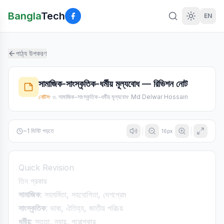
Bangla
Tech
EN
পাঠ্য উপকরণ
সামাজিক-সাংস্কৃতিক-ধর্মীয় মূল্যবোধ — রিভিশন নোট
নোটস
·
৩. সামাজিক-সাংস্কৃতিক-ধর্মীয় মূল্যবোধ
·
Md Delwar Hossain
~
1
মিনিট পড়তে
16
px
Quick Revision
তিন প্রকার
সামাজিক
: সহমর্মিতা, সহযোগিতা, দেশপ্রেম
সাংস্কৃতিক
: ভাষা, ঐতিহ্য, জাতীয় পরিচয়
ধর্মীয়
: সততা, ন্যায়, পরোপকার