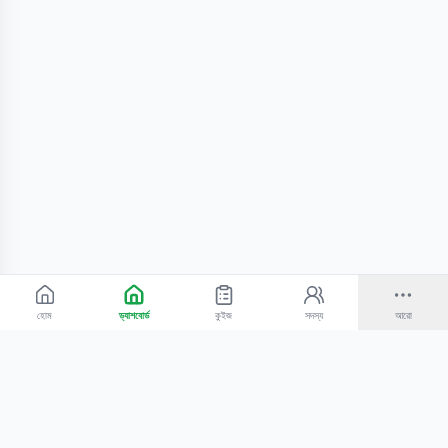
হোম
ড্যাশবোর্ড
কুইজ
সদস্য
আরো