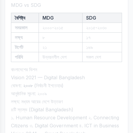
MDG vs SDG
বৈশিষ্ট্য
MDG
SDG
সময়কাল
২০০০-২০১৫
২০১৫-২০৩০
লক্ষ্য
৮
১৭
টার্গেট
২১
১৬৯
পরিধি
উন্নয়নশীল দেশ
সকল দেশ
বাংলাদেশের ভিশন
Vision 2021 — Digital Bangladesh
ঘোষণা:
২০০৮
(নির্বাচনী ইশতেহার)
আনুষ্ঠানিক সূচনা: ২০০৯
লক্ষ্য: মধ্যম আয়ের দেশে উত্তরণ
৪টি স্তম্ভ (Digital Bangladesh)
১. Human Resource Development ২. Connecting
Citizens ৩. Digital Government ৪. ICT in Business