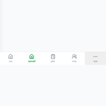
হোম
ড্যাশবোর্ড
কুইজ
সদস্য
আরো
©
2026
Bangla Technologies.
সর্বস্বত্ব সংরক্ষিত
.