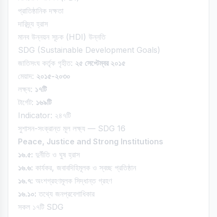
প্রাতিষ্ঠানিক দক্ষতা
দারিদ্র্য হ্রাস
মানব উন্নয়ন সূচক (HDI) উন্নতি
SDG (Sustainable Development Goals)
জাতিসংঘ কর্তৃক গৃহীত:
২৫ সেপ্টেম্বর ২০১৫
মেয়াদ:
২০১৫-২০৩০
লক্ষ্য:
১৭টি
টার্গেট:
১৬৯টি
Indicator: ২৪৭টি
সুশাসন-সংক্রান্ত মূল লক্ষ্য — SDG 16
Peace, Justice and Strong Institutions
১৬.৫:
দুর্নীতি ও ঘুষ হ্রাস
১৬.৬:
কার্যকর, জবাবদিহিমূলক ও স্বচ্ছ প্রতিষ্ঠান
১৬.৭:
অংশগ্রহণমূলক সিদ্ধান্ত গ্রহণ
১৬.১০:
তথ্যে জনপ্রবেশাধিকার
সকল ১৭টি SDG