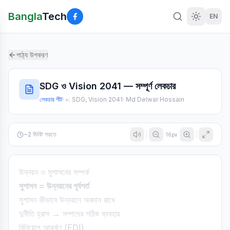
Bangla
Tech
EN
পাঠ্য উপকরণ
SDG ও Vision 2041 — সম্পূর্ণ লেকচার
লেকচার শীট
·
৮. SDG, Vision 2041
·
Md Delwar Hossain
~
2
মিনিট পড়তে
16
px
উন্নয়ন ও সুশাসনের সম্পর্ক
সুশাসন = উন্নয়নের পূর্বশর্ত
সুশাসন কীভাবে উন্নয়নে অবদান রাখে
দুর্নীতি হ্রাস → সম্পদের সঠিক ব্যবহার
বিনিয়োগ আকর্ষণ (FDI)