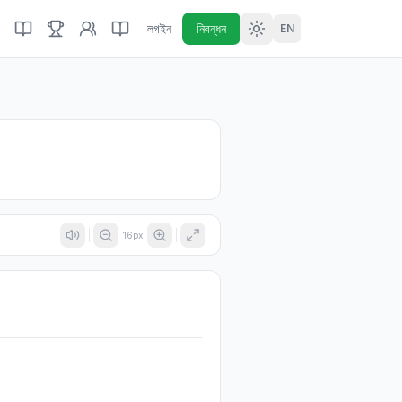
লগইন
নিবন্ধন
EN
16
px