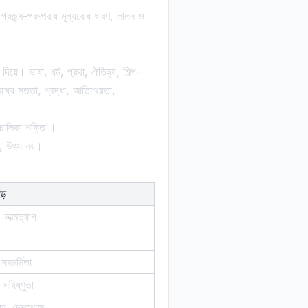
রজন্ম-পরম্পরায় মূল্যবোধ ধারণ, লালন ও
়ে। ভাষা, ধর্ম, প্রথা, ঐতিহ্য, শিল্প-
্যে সততা, শ্রদ্ধা, আতিথেয়তা,
'চালিকা শক্তি'।
, উৎস নয়।
়ে
, আত্মত্যাগ
 সহমর্মিতা
 সহিষ্ণুতা
চার, দেশপ্রেম