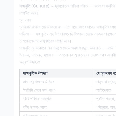
সংস্কৃতি (Culture)
= মূল্যবোধের চালিকা শক্তি — কারণ সংস্কৃতিই প্
সঞ্চারিত করে।
মূল ধারণা
মূল্যবোধ আকাশ থেকে আসে না — তা গড়ে ওঠে সমাজের সংস্কৃতির মধ্য দিয
সাহিত্য — সংস্কৃতির এই উপাদানগুলোই শিশুকাল থেকে একজন মানুষের মধ
দেশপ্রেমের মতো মূল্যবোধ সঞ্চার করে।
সংস্কৃতি মূল্যবোধকে এক প্রজন্ম থেকে অন্য প্রজন্মে বহন করে — তাই 
উন্নয়ন, গণতন্ত্র, সুশাসন — এগুলো বরং মূল্যবোধের
ফলাফল
বা সহযোগী
অনুরূপ উদাহরণ
সাংস্কৃতিক উপাদান
যে মূল্যবোধ গড
ভাষা আন্দোলনের ঐতিহ্য
মাতৃভাষা প্রেম
'অতিথি দেবো ভব' প্রথা
আতিথেয়তা
যৌথ পরিবার-সংস্কৃতি
প্রবীণ-শ্রদ্ধা,
ধর্মীয় উৎসব-আচার
পবিত্রতা, দান,
মুক্তিযুদ্ধের চেতনা
সাম্য, ন্যায়বি