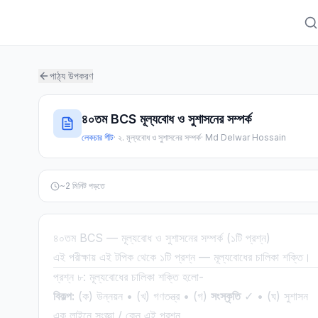
পাঠ্য উপকরণ
৪০তম BCS মূল্যবোধ ও সুশাসনের সম্পর্ক
লেকচার শীট
·
২. মূল্যবোধ ও সুশাসনের সম্পর্ক
·
Md Delwar Hossain
~
2
মিনিট পড়তে
৪০তম BCS — মূল্যবোধ ও সুশাসনের সম্পর্ক (১টি প্রশ্ন)
এই পরীক্ষায় এই টপিক থেকে ১টি প্রশ্ন — মূল্যবোধের চালিকা শক্তি।
প্রশ্ন ৮: মূল্যবোধের চালিকা শক্তি হলো-
বিকল্প:
(ক) উন্নয়ন • (খ) গণতন্ত্র • (গ)
সংস্কৃতি
✓ • (ঘ) সুশাসন
এক লাইনে সংজ্ঞা / কেন এই প্রশ্ন