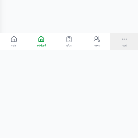
হোম
ড্যাশবোর্ড
কুইজ
সদস্য
আরো
©
2026
Bangla Technologies.
সর্বস্বত্ব সংরক্ষিত
.
একটি
-এর প্রোডাক্ট
হোম
অনুসন্ধান
আমাদের সম্পর্কে
টিউটোরিয়াল
শিক্ষকদের জন্য
কোচিং সেন্টারের জন্য
গোপনীয়তা নীতি
সেবার শর্তাবলি