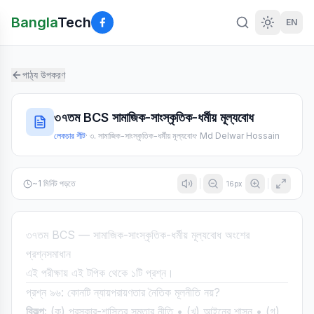
Bangla
Tech
EN
পাঠ্য উপকরণ
৩৭তম BCS সামাজিক-সাংস্কৃতিক-ধর্মীয় মূল্যবোধ
লেকচার শীট
·
৩. সামাজিক-সাংস্কৃতিক-ধর্মীয় মূল্যবোধ
·
Md Delwar Hossain
~
1
মিনিট পড়তে
16
px
৩৭তম BCS — সামাজিক-সাংস্কৃতিক-ধর্মীয় মূল্যবোধ অংশের
প্রশ্নসমাধান
এই পরীক্ষায় এই টপিক থেকে ১টি প্রশ্ন।
প্রশ্ন ৯৬: কোনটি ন্যায়পরায়ণতার নৈতিক মূলনীতি নয়?
বিকল্প:
(ক) পুরস্কার-শাস্তির সমতার নীতি • (খ) আইনের শাসন • (গ)