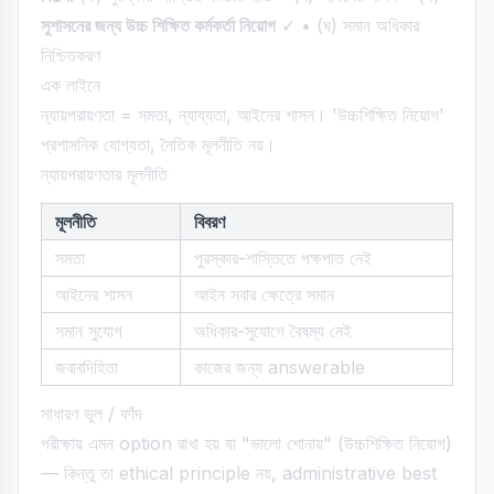
সুশাসনের জন্য উচ্চ শিক্ষিত কর্মকর্তা নিয়োগ
✓ • (ঘ) সমান অধিকার
নিশ্চিতকরণ
এক লাইনে
ন্যায়পরায়ণতা = সমতা, ন্যায্যতা, আইনের শাসন। 'উচ্চশিক্ষিত নিয়োগ'
প্রশাসনিক যোগ্যতা, নৈতিক মূলনীতি নয়।
ন্যায়পরায়ণতার মূলনীতি
মূলনীতি
বিবরণ
সমতা
পুরস্কার-শাস্তিতে পক্ষপাত নেই
আইনের শাসন
আইন সবার ক্ষেত্রে সমান
সমান সুযোগ
অধিকার-সুযোগে বৈষম্য নেই
জবাবদিহিতা
কাজের জন্য answerable
সাধারণ ভুল / ফাঁদ
পরীক্ষায় এমন option রাখা হয় যা "ভালো শোনায়" (উচ্চশিক্ষিত নিয়োগ)
— কিন্তু তা ethical principle নয়, administrative best