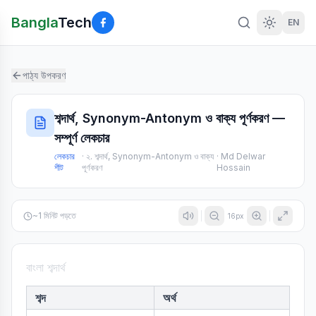
Bangla
Tech
EN
পাঠ্য উপকরণ
শব্দার্থ, Synonym-Antonym ও বাক্য পূর্ণকরণ —
সম্পূর্ণ লেকচার
লেকচার
·
২. শব্দার্থ, Synonym-Antonym ও বাক্য
·
Md Delwar
শীট
পূর্ণকরণ
Hossain
~
1
মিনিট পড়তে
16
px
বাংলা শব্দার্থ
শব্দ
অর্থ