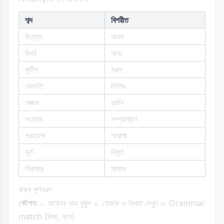
শব্দ
বিপরীত
উত্তম
অধম
ঊর্ধ্ব
অধঃ
কুটিল
সরল
জ্যোতি
তিমির
সজ্জন
দুর্জন
সংকোচ
সম্প্রসারণ
প্রত্যক্ষ
পরোক্ষ
মূর্ত
বিমূর্ত
নিরাকার
সাকার
বাক্য পূর্ণকরণ
কৌশল:
১. বাক্যের ভাব বুঝুন ২. যোজক ও ক্রিয়া দেখুন ৩. Grammar
match (লিঙ্গ, বচন)