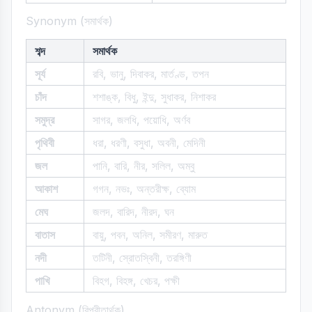
Synonym (সমার্থক)
শব্দ
সমার্থক
সূর্য
রবি, ভানু, দিবাকর, মার্তণ্ড, তপন
চাঁদ
শশাঙ্ক, বিধু, ইন্দু, সুধাকর, নিশাকর
সমুদ্র
সাগর, জলধি, পয়োধি, অর্ণব
পৃথিবী
ধরা, ধরণী, বসুধা, অবনী, মেদিনী
জল
পানি, বারি, নীর, সলিল, অম্বু
আকাশ
গগন, নভঃ, অন্তরীক্ষ, ব্যোম
মেঘ
জলদ, বারিদ, নীরদ, ঘন
বাতাস
বায়ু, পবন, অনিল, সমীরণ, মারুত
নদী
তটিনী, স্রোতস্বিনী, তরঙ্গিণী
পাখি
বিহগ, বিহঙ্গ, খেচর, পক্ষী
Antonym (বিপরীতার্থক)