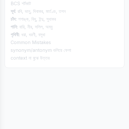
BCS শর্টকাট
সূর্য:
রবি, ভানু, দিবাকর, মার্তণ্ড, তপন
চাঁদ:
শশাঙ্ক, বিধু, ইন্দু, সুধাকর
পানি:
বারি, নীর, সলিল, অম্বু
পৃথিবী:
ধরা, ধরণী, বসুধা
Common Mistakes
synonym/antonym গুলিয়ে ফেলা
context না বুঝে উত্তর