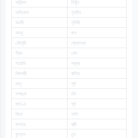
অনিন্দ্য
নিখুঁত
অনিকেত
গৃহহীন
অবনী
পৃথিবী
অম্বু
জল
কৌমুদী
জ্যোৎস্না
নীরদ
মেঘ
পয়োধি
সমুদ্র
বিভাবরী
রাত্রি
ভানু
সূর্য
শশাঙ্ক
চাঁদ
মার্তণ্ড
সূর্য
বিহগ
পাখি
কলত্র
স্ত্রী
কুন্তল
চুল