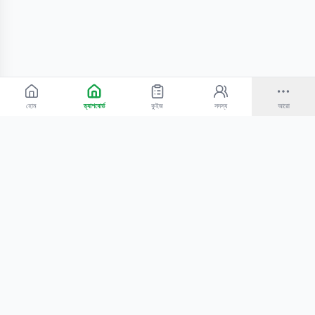
হোম
ড্যাশবোর্ড
কুইজ
সদস্য
আরো
©
2026
Bangla Technologies.
সর্বস্বত্ব সংরক্ষিত
.
একটি
-এর প্রোডাক্ট
হোম
অনুসন্ধান
আমাদের সম্পর্কে
টিউটোরিয়াল
শিক্ষকদের জন্য
কোচিং সেন্টারের জন্য
গোপনীয়তা নীতি
সেবার শর্তাবলি