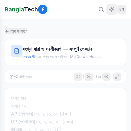
Bangla
Tech
EN
পাঠ্য উপকরণ
সংখ্যা ধারা ও সরলীকরণ — সম্পূর্ণ লেকচার
লেকচার শীট
·
১৩. সংখ্যা ধারা ও সরলীকরণ
·
Md Delwar Hossain
~
2
মিনিট পড়তে
16
px
সংখ্যা ধারা
প্রধান ধরন
AP (সমান্তর):
৩, ৭, ১১, ১৫ (d=৪)
GP (গুণোত্তর):
২, ৬, ১৮, ৫৪ (r=৩)
বর্গ ধারা:
১, ৪, ৯, ১৬, ২৫ (n²)