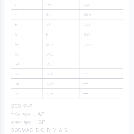
৬
৩৬
২১৬
৭
৪৯
৩৪৩
৮
৬৪
৫১২
৯
৮১
৭২৯
১০
১০০
১০০০
১১
১২১
—
১২
১৪৪
—
১৩
১৬৯
—
১৫
২২৫
—
২৫
৬২৫
—
BCS শর্টকাট
পার্থক্য ধ্রুব → AP
ভাগফল ধ্রুব → GP
BODMAS: B-O-D-M-A-S