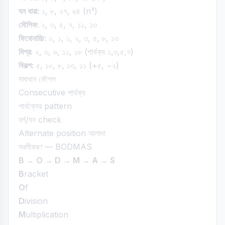
ঘন ধারা:
১, ৮, ২৭, ৬৪ (n³)
মৌলিক:
২, ৩, ৫, ৭, ১১, ১৩
ফিবোনাচ্চি:
০, ১, ১, ২, ৩, ৫, ৮, ১৩
মিশ্র:
২, ৩, ৬, ১১, ১৮ (পার্থক্য ১,৩,৫,৭)
বিকল্প:
৫, ১০, ৮, ১৩, ১১ (+৫, −২)
সমাধান কৌশল
Consecutive পার্থক্য
পার্থক্যের pattern
বর্গ/ঘন check
Alternate position আলাদা
সরলীকরণ — BODMAS
B → O → D → M → A → S
B
racket
O
f
D
ivision
M
ultiplication