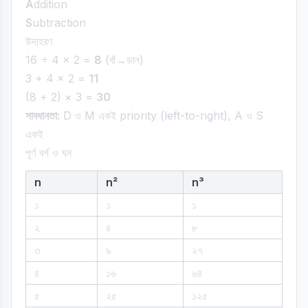
A
ddition
S
ubtraction
উদাহরণ
16 ÷ 4 × 2 =
8
(বাঁ→ডান)
3 + 4 × 2 =
11
(8 + 2) × 3 =
30
সাবধানতা:
D ও M একই priority (left-to-right), A ও S
একই
পূর্ণ বর্গ ও ঘন
n
n²
n³
১
১
১
২
৪
৮
৩
৯
২৭
৪
১৬
৬৪
৫
২৫
১২৫