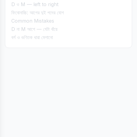
D ও M — left to right
ফিবোনাচ্চি: আগের দুই পদের যোগ
Common Mistakes
D না M আগে — যেটা বাঁয়ে
বর্গ ও গুণিতক ধারা মেশানো