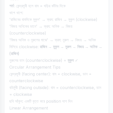
শর্ত:
কেন্দ্রমুখী হলে বাম = ঘড়ির কাঁটার দিকে
ধাপে ধাপে:
'রাজিবের বামদিকে মুকুল' → ক্রম: রাজিব → মুকুল (clockwise)
'বিজয় অনিকের ডানে' → ক্রম: অনিক → বিজয়
(counterclockwise)
'বিজয় অনিক ও নুরুলের মাঝে' → ক্রম: নুরুল → বিজয় → অনিক
মিলিয়ে clockwise:
রাজিব → মুকুল → নুরুল → বিজয় → অনিক →
(রাজিব)
নুরুলের ডান (counterclockwise) =
মুকুল
✓
Circular Arrangement Tips
কেন্দ্রমুখী (facing center): বাম = clockwise, ডান =
counterclockwise
বহির্মুখী (facing outside): বাম = counterclockwise, ডান
= clockwise
ছবি আঁকুন: একটি বৃত্ত করে position দাগ দিন
Linear Arrangement