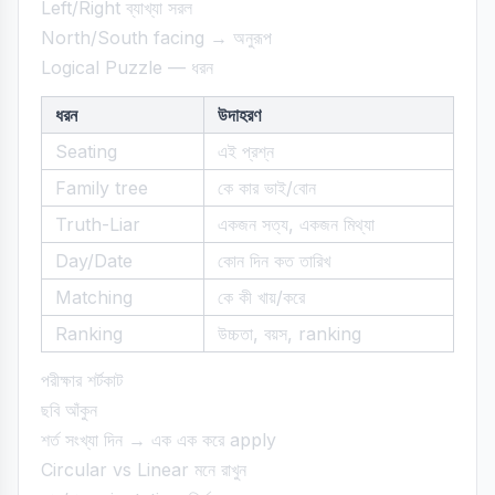
Left/Right ব্যাখ্যা সরল
North/South facing → অনুরূপ
Logical Puzzle — ধরন
ধরন
উদাহরণ
Seating
এই প্রশ্ন
Family tree
কে কার ভাই/বোন
Truth-Liar
একজন সত্য, একজন মিথ্যা
Day/Date
কোন দিন কত তারিখ
Matching
কে কী খায়/করে
Ranking
উচ্চতা, বয়স, ranking
পরীক্ষার শর্টকাট
ছবি আঁকুন
শর্ত সংখ্যা দিন → এক এক করে apply
Circular vs Linear মনে রাখুন