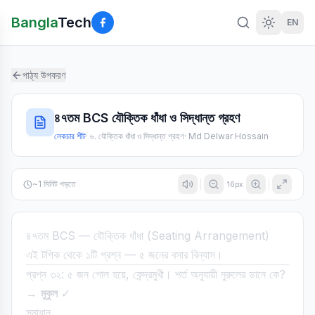
Bangla
Tech
EN
পাঠ্য উপকরণ
৪৭তম BCS যৌক্তিক ধাঁধা ও সিদ্ধান্ত গ্রহণ
লেকচার শীট
·
৬. যৌক্তিক ধাঁধা ও সিদ্ধান্ত গ্রহণ
·
Md Delwar Hossain
~
1
মিনিট পড়তে
16
px
৪৭তম BCS — যৌক্তিক ধাঁধা (Seating Arrangement)
এই টপিক থেকে ১টি প্রশ্ন — ৫ জনের বসার বিন্যাস।
প্রশ্ন ৩২: ৫ জন গোল হয়ে, কেন্দ্রমুখী। শর্ত অনুযায়ী নুরুলের ডানে কে?
→
মুকুল
✓
সমাধান