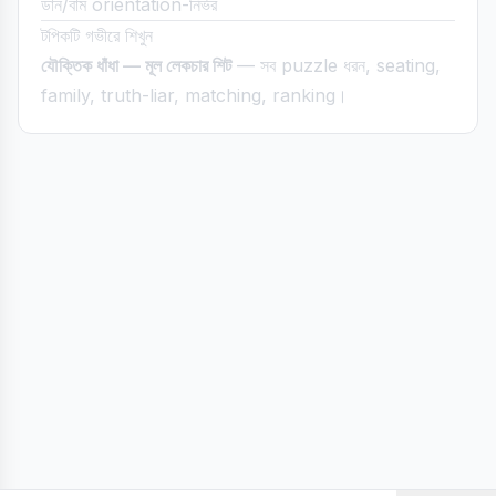
ডান/বাম orientation-নির্ভর
টপিকটি গভীরে শিখুন
যৌক্তিক ধাঁধা — মূল লেকচার শিট
— সব puzzle ধরন, seating,
family, truth-liar, matching, ranking।