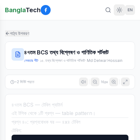
Bangla
Tech
EN
পাঠ্য উপকরণ
৪৭তম BCS তথ্য বিশ্লেষণ ও গাণিতিক শর্টকাট
লেকচার শীট
·
১৫. তথ্য বিশ্লেষণ ও গাণিতিক শর্টকাট
·
Md Delwar Hossain
~
2
মিনিট পড়তে
16
px
৪৭তম BCS — টেবিল প্যাটার্ন
এই টপিক থেকে ১টি প্রশ্ন — table pattern।
প্রশ্ন ৪০: প্রশ্নবোধক ঘর — ৪x৪ টেবিল
টেবিল: