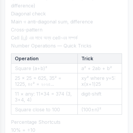
difference)
Diagonal check
Main ও anti-diagonal sum, difference
Cross-pattern
Cell (i,j) এর সাথে অন্য cell-এর সম্পর্ক
Number Operations — Quick Tricks
Operation
Trick
Square (a+b)²
a² + 2ab + b²
25 × 25 = 625, 35² =
xy² where y=5:
1225, ৪৫² = ২০২৫...
x(x+1)25
11 × any: 11×34 = 374 (3,
digit-shift
3+4, 4)
Square close to 100
(100±n)²
Percentage Shortcuts
10% = ÷10