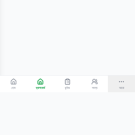
হোম
ড্যাশবোর্ড
কুইজ
সদস্য
আরো