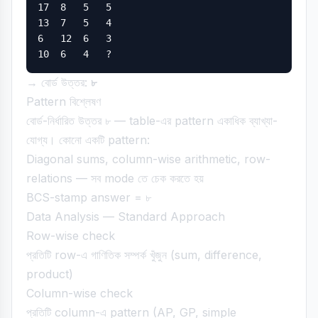
17  8   5   5

13  7   5   4

6   12  6   3

→ বোর্ড উত্তর:
৮
Pattern বিশ্লেষণ
বোর্ড-নির্ধারিত উত্তর ৮ — table-এর pattern একাধিক ব্যাখ্যা-
যোগ্য। কোনো একটি pattern:
Diagonal sums, column-wise arithmetic, row-
relations — সব mode তে চেক করতে হয়
BCS-stamp answer = ৮
Data Analysis — Standard Approach
Row-wise check
প্রতিটি row-এ গাণিতিক সম্পর্ক খুঁজুন (sum, difference,
product)
Column-wise check
প্রতিটি column-এ pattern (AP, GP, simple