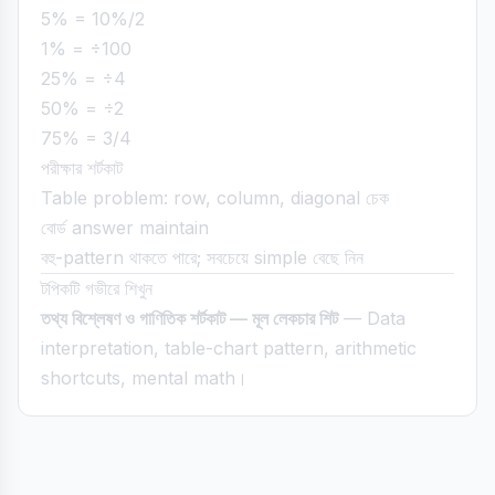
5% = 10%/2
1% = ÷100
25% = ÷4
50% = ÷2
75% = 3/4
পরীক্ষার শর্টকাট
Table problem: row, column, diagonal চেক
বোর্ড answer maintain
বহু-pattern থাকতে পারে; সবচেয়ে simple বেছে নিন
টপিকটি গভীরে শিখুন
তথ্য বিশ্লেষণ ও গাণিতিক শর্টকাট — মূল লেকচার শিট
— Data
interpretation, table-chart pattern, arithmetic
shortcuts, mental math।