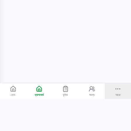
হোম
ড্যাশবোর্ড
কুইজ
সদস্য
আরো