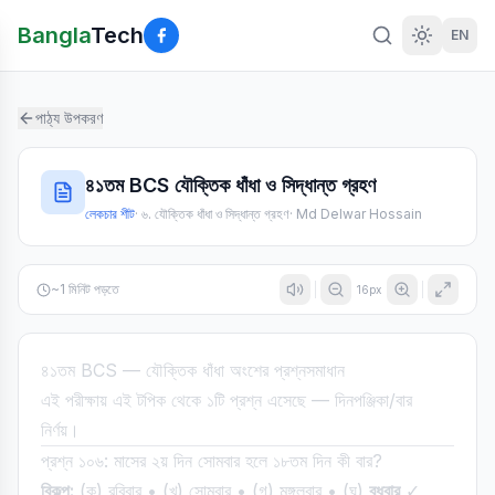
Bangla
Tech
EN
পাঠ্য উপকরণ
৪১তম BCS যৌক্তিক ধাঁধা ও সিদ্ধান্ত গ্রহণ
লেকচার শীট
·
৬. যৌক্তিক ধাঁধা ও সিদ্ধান্ত গ্রহণ
·
Md Delwar Hossain
~
1
মিনিট পড়তে
16
px
৪১তম BCS — যৌক্তিক ধাঁধা অংশের প্রশ্নসমাধান
এই পরীক্ষায় এই টপিক থেকে ১টি প্রশ্ন এসেছে — দিনপঞ্জিকা/বার
নির্ণয়।
প্রশ্ন ১০৬: মাসের ২য় দিন সোমবার হলে ১৮তম দিন কী বার?
বিকল্প:
(ক) রবিবার • (খ) সোমবার • (গ) মঙ্গলবার • (ঘ)
বুধবার
✓