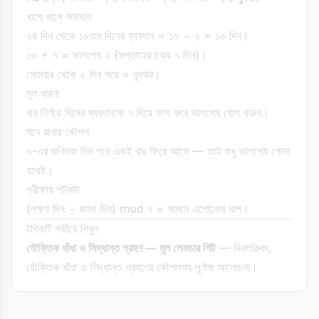
ধাপে ধাপে সমাধান
২য় দিন থেকে ১৮তম দিনের ব্যবধান = ১৮ − ২ = ১৬ দিন।
১৬ ÷ ৭ = ভাগশেষ ২ (সপ্তাহের চক্র ৭ দিন)।
সোমবার থেকে ২ দিন পরে = বুধবার।
মূল ধারণা
বার নির্ণয়ে দিনের ব্যবধানকে ৭ দিয়ে ভাগ করে ভাগশেষ যোগ করুন।
মনে রাখার কৌশল
৭-এর গুণিতক দিন পরে একই বার ফিরে আসে — তাই শুধু ভাগশেষ গোনা
যথেষ্ট।
পরীক্ষার শর্টকাট
(লক্ষ্য দিন − জানা দিন) mod ৭ = সামনে এগোনোর ধাপ।
টপিকটি গভীরে শিখুন
যৌক্তিক ধাঁধা ও সিদ্ধান্ত গ্রহণ — মূল লেকচার শিট
— দিনপঞ্জিকা,
যৌক্তিক ধাঁধা ও সিদ্ধান্ত গ্রহণের কৌশলসহ পূর্ণাঙ্গ আলোচনা।