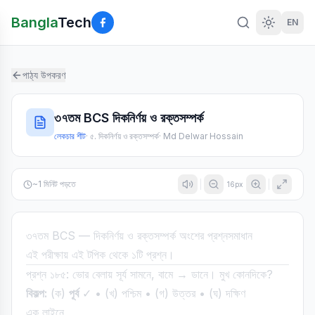
Bangla
Tech
EN
পাঠ্য উপকরণ
৩৭তম BCS দিকনির্ণয় ও রক্তসম্পর্ক
লেকচার শীট
·
৫. দিকনির্ণয় ও রক্তসম্পর্ক
·
Md Delwar Hossain
~
1
মিনিট পড়তে
16
px
৩৭তম BCS — দিকনির্ণয় ও রক্তসম্পর্ক অংশের প্রশ্নসমাধান
এই পরীক্ষায় এই টপিক থেকে ১টি প্রশ্ন।
প্রশ্ন ১৮৫: ভোর বেলায় সূর্য সামনে, বামে → ডানে। মুখ কোনদিকে?
বিকল্প:
(ক)
পূর্ব
✓ • (খ) পশ্চিম • (গ) উত্তর • (ঘ) দক্ষিণ
এক লাইনে