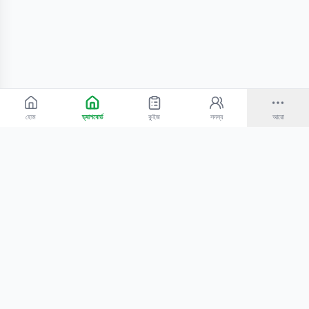
হোম
ড্যাশবোর্ড
কুইজ
সদস্য
আরো
©
2026
Bangla Technologies.
সর্বস্বত্ব সংরক্ষিত
.
একটি
-এর প্রোডাক্ট
হোম
অনুসন্ধান
আমাদের সম্পর্কে
টিউটোরিয়াল
শিক্ষকদের জন্য
কোচিং সেন্টারের জন্য
গোপনীয়তা নীতি
সেবার শর্তাবলি