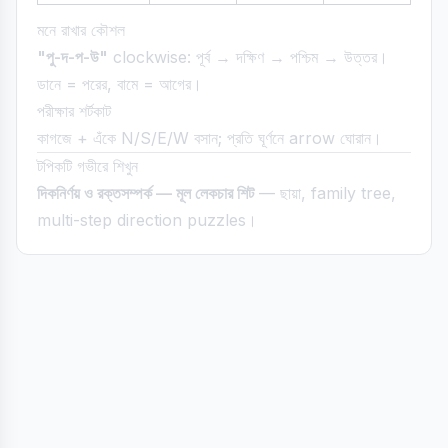
মনে রাখার কৌশল
"পু-দ-প-উ"
clockwise: পূর্ব → দক্ষিণ → পশ্চিম → উত্তর।
ডানে = পরের, বামে = আগের।
পরীক্ষার শর্টকাট
কাগজে + এঁকে N/S/E/W বসান; প্রতি ঘূর্ণনে arrow ঘোরান।
টপিকটি গভীরে শিখুন
দিকনির্ণয় ও রক্তসম্পর্ক — মূল লেকচার শিট
— ছায়া, family tree,
multi-step direction puzzles।