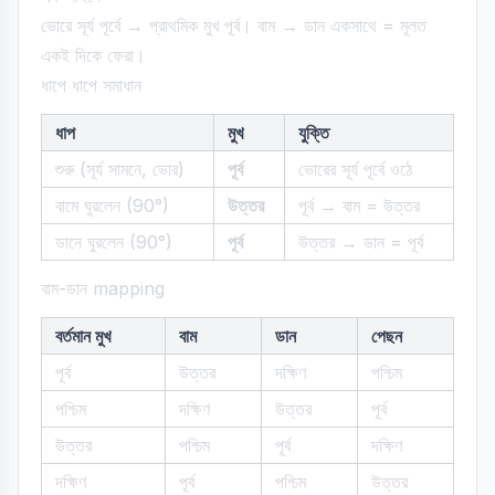
ভোরে সূর্য পূর্বে → প্রাথমিক মুখ পূর্ব। বাম → ডান একসাথে = মূলত
একই দিকে ফেরা।
ধাপে ধাপে সমাধান
ধাপ
মুখ
যুক্তি
শুরু (সূর্য সামনে, ভোর)
পূর্ব
ভোরের সূর্য পূর্বে ওঠে
বামে ঘুরলেন (90°)
উত্তর
পূর্ব → বাম = উত্তর
ডানে ঘুরলেন (90°)
পূর্ব
উত্তর → ডান = পূর্ব
বাম-ডান mapping
বর্তমান মুখ
বাম
ডান
পেছন
পূর্ব
উত্তর
দক্ষিণ
পশ্চিম
পশ্চিম
দক্ষিণ
উত্তর
পূর্ব
উত্তর
পশ্চিম
পূর্ব
দক্ষিণ
দক্ষিণ
পূর্ব
পশ্চিম
উত্তর