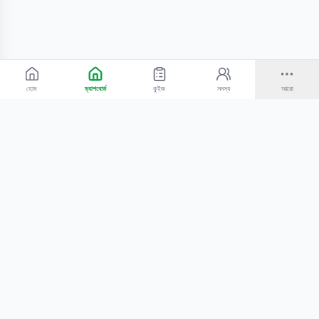
হোম
ড্যাশবোর্ড
কুইজ
সদস্য
আরো
©
2026
Bangla Technologies.
সর্বস্বত্ব সংরক্ষিত
.
একটি
-এর প্রোডাক্ট
হোম
অনুসন্ধান
আমাদের সম্পর্কে
টিউটোরিয়াল
শিক্ষকদের জন্য
কোচিং সেন্টারের জন্য
গোপনীয়তা নীতি
সেবার শর্তাবলি