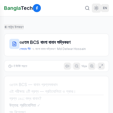
Bangla
Tech
EN
পাঠ্য উপকরণ
৩৫তম BCS বাংলা বানান শুদ্ধিকরণ
লেকচার শীট
·
৭. বাংলা বানান শুদ্ধিকরণ
·
Md Delwar Hossain
~
1
মিনিট পড়তে
16
px
৩৫তম BCS — বানান প্রশ্নসমাধান
এই পরীক্ষায় ২টি প্রশ্ন — প্রতিযোগিতা ও শ্বশুর।
প্রশ্ন ১৯১: শুদ্ধ বানান?
উত্তর: প্রতিযোগিতা
✓
শব্দ বিশ্লেষণ