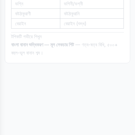
ভগ্নি
ভগিনী/ভগ্নী
বউঠাকুরাণী
বউঠাকুরানি
বেয়াইন
বেয়াইন (শুদ্ধ)
টপিকটি গভীরে শিখুন
বাংলা বানান শুদ্ধিকরণ — মূল লেকচার শিট
— ণত্ব-ষত্ব বিধি, ৫০০+
বহুল-ভুল বানান শব্দ।