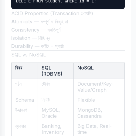
ACID Properties (Transaction গুণাবলি)
A
tomicity — সম্পূর্ণ বা কিছুই না
C
onsistency — সঙ্গতিপূর্ণ
I
solation — বিচ্ছিন্ন
D
urability — কমিট = স্থায়ী
SQL vs NoSQL
বিষয়
SQL
NoSQL
(RDBMS)
গঠন
টেবিল
Document/Key-
Value/Graph
Schema
নির্দিষ্ট
Flexible
উদাহরণ
MySQL,
MongoDB,
Oracle
Cassandra
ব্যবহার
Banking,
Big Data, Real-
Inventory
time