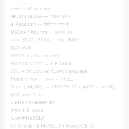
বাংলাদেশে ডাটাবেস ব্যবহার
NID Database
— নির্বাচন কমিশন
e-Passport
— ডিজিটাল পাসপোর্ট
MyGov / Apurbo
— সরকারি সেবা
ব্যাংক, BTRC, BRTA — সবই DBMS
BCS শর্টকাট
DBMS = ডাটাবেস ম্যানেজমেন্ট
RDBMS-এর জনক → E.F. Codd
SQL = Structured Query Language
Primary Key → অনন্য + NULL নয়
Oracle, MySQL → RDBMS; MongoDB → NoSQL
BCS সমাধান উদাহরণ
১. RDBMS-এর জনক কে?
উত্তর: E.F. Codd
২. কোনটি NoSQL?
(ক) Oracle (খ) MySQL (গ) MongoDB (ঘ)