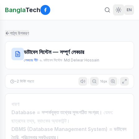
Bangla
Tech
EN
পাঠ্য উপকরণ
ডাটাবেস সিস্টেম — সম্পূর্ণ লেকচার
লেকচার শীট
·
৬. ডাটাবেস সিস্টেম
·
Md Delwar Hossain
~
2
মিনিট পড়তে
16
px
ধারণা
Database = সম্পর্কযুক্ত তথ্যের সুসংগঠিত সংগ্রহ।
যেমন:
ছাত্রদের তথ্য, ব্যাংকের অ্যাকাউন্ট।
DBMS (Database Management System) = ডাটাবেস
তৈরি, পরিচালনার সফটওয়্যার।