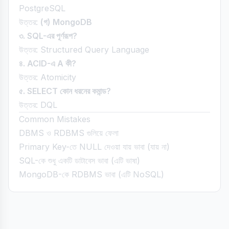
PostgreSQL
উত্তর:
(গ) MongoDB
৩. SQL-এর পূর্ণরূপ?
উত্তর: Structured Query Language
৪. ACID-এ A কী?
উত্তর: Atomicity
৫. SELECT কোন ধরনের কমান্ড?
উত্তর: DQL
Common Mistakes
DBMS ও RDBMS গুলিয়ে ফেলা
Primary Key-তে NULL দেওয়া যায় ভাবা (যায় না)
SQL-কে শুধু একটি ডাটাবেস ভাবা (এটি ভাষা)
MongoDB-কে RDBMS ভাবা (এটি NoSQL)