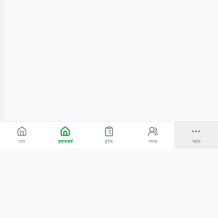
হোম
ড্যাশবোর্ড
কুইজ
সদস্য
আরো