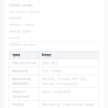
DBMS-এর কাজ:
ডেটা সংরক্ষণ ও পুনরুদ্ধার
সিকিউরিটি
ব্যাকআপ ও রিকভারি
কনকারেন্সি কন্ট্রোল
অখণ্ডতা
DBMS-এর প্রকার
প্রকার
উদাহরণ
Hierarchical
IBM IMS
Network
IDS, IDMS
Relational
MySQL, Oracle, MS SQL
(RDBMS)
Server, PostgreSQL
Object-
db4o, ObjectDB
Oriented
NoSQL
MongoDB, Cassandra, Redis