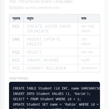
SQL (Structured Query Language)
RDBMS-এর সাথে যোগাযোগের ভাষা।
প্রকার
কমান্ড
কাজ
DDL
CREATE, ALTER, DROP,
গঠন তৈরি/
TRUNCATE
পরিবর্তন
DML
INSERT, UPDATE,
ডেটা
DELETE
পরিবর্তন
DQL
SELECT
ডেটা পড়া
DCL
GRANT, REVOKE
অনুমতি
TCL
COMMIT, ROLLBACK
ট্রানজ্যাকশন
সাধারণ উদাহরণ:
CREATE TABLE Student (id INT, name VARCHAR(50));

INSERT INTO Student VALUES (1, 'Karim');

SELECT * FROM Student WHERE id = 1;

UPDATE Student SET name = 'Rahim' WHERE id = 1;
