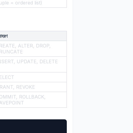
tuple = ordered list)
াহরণ
REATE, ALTER, DROP,
RUNCATE
NSERT, UPDATE, DELETE
ELECT
RANT, REVOKE
OMMIT, ROLLBACK,
AVEPOINT