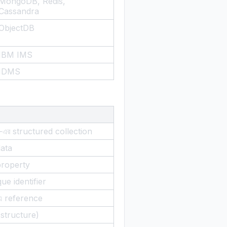
MongoDB, Redis,
Cassandra
ObjectDB
IBM IMS
IDMS
এর structured collection
data
property
que identifier
-এ reference
(structure)