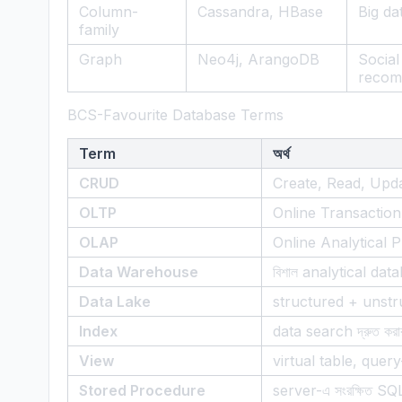
Column-
Cassandra, HBase
Big da
family
Graph
Neo4j, ArangoDB
Social
recom
BCS-Favourite Database Terms
Term
অর্থ
CRUD
Create, Read, Upda
OLTP
Online Transaction
OLAP
Online Analytical 
Data Warehouse
বিশাল analytical dat
Data Lake
structured + unstr
Index
data search দ্রুত কর
View
virtual table, query
Stored Procedure
server-এ সংরক্ষিত SQ