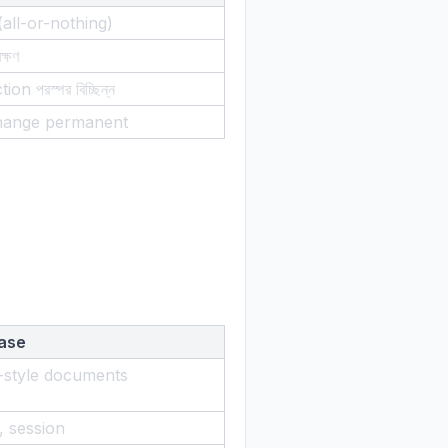
া (all-or-nothing)
্ষণ
on পরস্পর বিচ্ছিন্ন
hange permanent
ase
style documents
 session