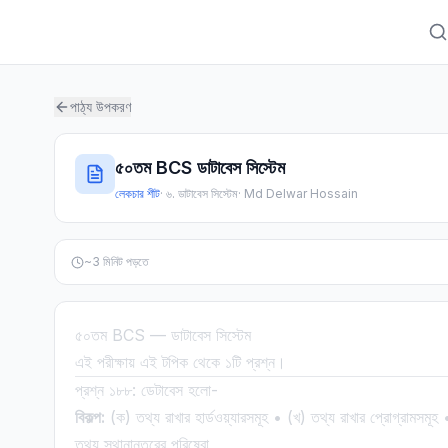
পাঠ্য উপকরণ
৫০তম BCS ডাটাবেস সিস্টেম
লেকচার শীট
·
৬. ডাটাবেস সিস্টেম
·
Md Delwar Hossain
~
3
মিনিট পড়তে
৫০তম BCS — ডাটাবেস সিস্টেম
এই পরীক্ষায় এই টপিক থেকে ১টি প্রশ্ন।
প্রশ্ন ১৮৮: ডেটাবেস হলো-
বিকল্প:
(ক) তথ্য রাখার হার্ডওয়্যারসমূহ • (খ) তথ্য রাখার প্রোগ্রামসমূ
তথ্য স্থানান্তরের পরিষেবা