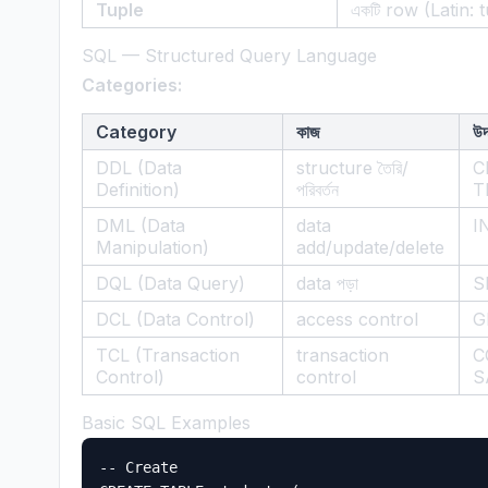
Tuple
একটি row (Latin: 
SQL — Structured Query Language
Categories:
Category
কাজ
উদ
DDL (Data
structure তৈরি/
C
Definition)
পরিবর্তন
T
DML (Data
data
I
Manipulation)
add/update/delete
DQL (Data Query)
data পড়া
S
DCL (Data Control)
access control
G
TCL (Transaction
transaction
C
Control)
control
S
Basic SQL Examples
-- Create
