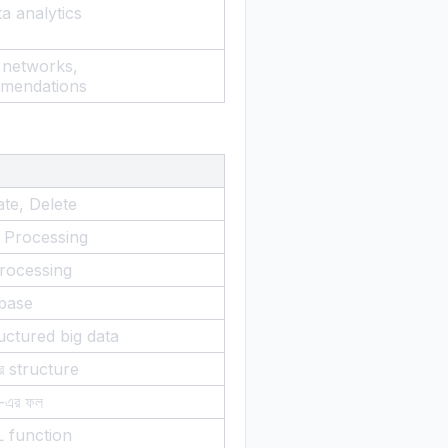
ta analytics
 networks,
mendations
te, Delete
 Processing
Processing
abase
uctured big data
ার structure
-এর ফল
L function