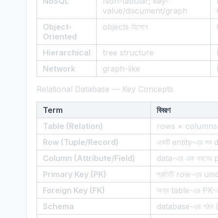
NoSQL
Non-tabular; key-
value/document/graph
Object-
objects হিসেবে
Oriented
Hierarchical
tree structure
Network
graph-like
Relational Database — Key Concepts
Term
বিবরণ
Table (Relation)
rows × columns-
Row (Tuple/Record)
একটি entity-এর সব 
Column (Attribute/Field)
data-এর এক ধরনের 
Primary Key (PK)
প্রতিটি row-এর uni
Foreign Key (FK)
অন্য table-এর PK
Schema
database-এর গঠন 