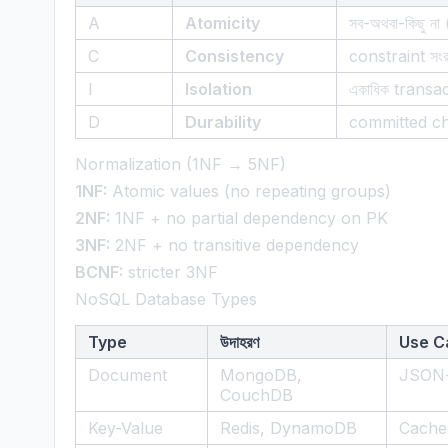
A
Atomicity
সব-অথবা-কিছু ন
C
Consistency
constraint সংরক
I
Isolation
একাধিক transacti
D
Durability
committed c
Normalization (1NF → 5NF)
1NF:
Atomic values (no repeating groups)
2NF:
1NF + no partial dependency on PK
3NF:
2NF + no transitive dependency
BCNF:
stricter 3NF
NoSQL Database Types
Type
উদাহরণ
Use C
Document
MongoDB,
JSON-
CouchDB
Key-Value
Redis, DynamoDB
Cache,