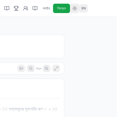
লগইন
নিবন্ধন
EN
16
px
হ • (গ)
তথ্যসমূহের সুসংগঠিত রূপ
✓ • (ঘ)