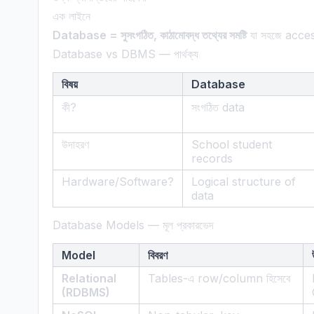
এক লাইনে
Database = সুসংগঠিত, কাঠামোবদ্ধ তথ্যের সমষ্টি
যা সহজে acces
Database vs DBMS — পার্থক্য
বিষয়
Database
কী?
সংগঠিত data
উদাহরণ
School student
records
Hardware/Software?
Logical structure of
data
Database Models — মূল প্রকারভেদ
Model
বিবরণ
Relational
Tables-এ row/column হিসেবে
(RDBMS)