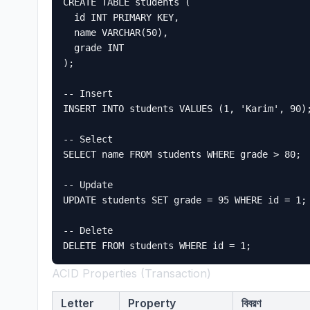
CREATE TABLE students (

  id INT PRIMARY KEY,

  name VARCHAR(50),

  grade INT

);

-- Insert

INSERT INTO students VALUES (1, 'Karim', 90);
-- Select

SELECT name FROM students WHERE grade > 80;

-- Update

UPDATE students SET grade = 95 WHERE id = 1;

-- Delete

ACID Properties (Transaction)
Letter
Property
বিবরণ