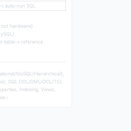
-এ auto-run SQL
, not hardware)
MySQL)
্য table-এ reference
tional/NoSQL/Hierarchical),
nships), SQL DDL/DML/DCL/TCL
erties, Indexing, Views,
iew।