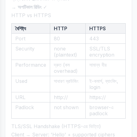
→
অপটিকাল রিডিং
✓
HTTP vs HTTPS
বৈশিষ্ট্য
HTTP
HTTPS
Port
80
443
Security
none
SSL/TLS
(plaintext)
encryption
Performance
দ্রুত (কম
সামান্য ধীর
overhead)
Used
সাধারণ ব্রাউজিং
ই-কমার্স, ব্যাংকিং,
login
URL
http://
https://
Padlock
not shown
browser-এ
padlock
TLS/SSL Handshake (HTTPS-এর ভিত্তি)
Client → Server: 'Hello' + supported ciphers