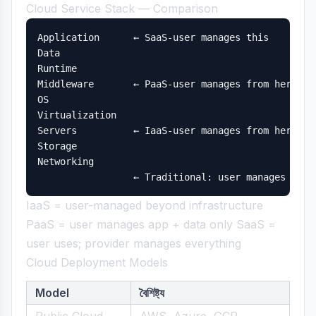
Cloud Service Stack — Comparison
Application      ← SaaS-user manages this

Data             

Runtime          

Middleware       ← PaaS-user manages from here up

OS               

Virtualization   

Servers          ← IaaS-user manages from here up

Storage          

Networking       

IaaS = user-managed beyond infrastructure
PaaS = user manages app + data only SaaS =
user uses; provider manages everything
Cloud Deployment Models
Model
বৈশিষ্ট্য