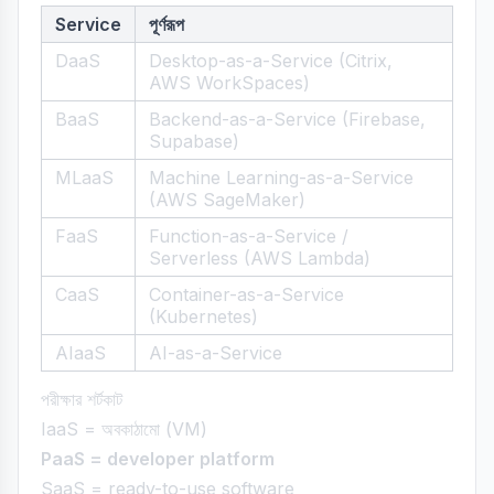
Service
পূর্ণরূপ
DaaS
Desktop-as-a-Service (Citrix,
AWS WorkSpaces)
BaaS
Backend-as-a-Service (Firebase,
Supabase)
MLaaS
Machine Learning-as-a-Service
(AWS SageMaker)
FaaS
Function-as-a-Service /
Serverless (AWS Lambda)
CaaS
Container-as-a-Service
(Kubernetes)
AIaaS
AI-as-a-Service
পরীক্ষার শর্টকাট
IaaS = অবকাঠামো (VM)
PaaS = developer platform
SaaS = ready-to-use software