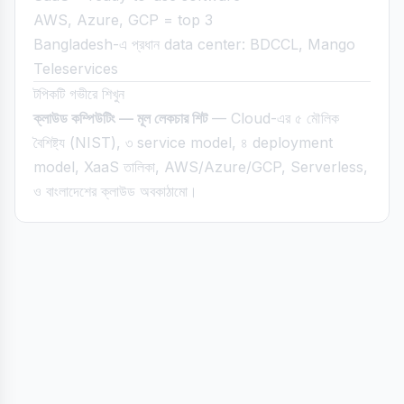
AWS, Azure, GCP = top 3
Bangladesh-এ প্রধান data center: BDCCL, Mango
Teleservices
টপিকটি গভীরে শিখুন
ক্লাউড কম্পিউটিং — মূল লেকচার শিট
— Cloud-এর ৫ মৌলিক
বৈশিষ্ট্য (NIST), ৩ service model, ৪ deployment
model, XaaS তালিকা, AWS/Azure/GCP, Serverless,
ও বাংলাদেশের ক্লাউড অবকাঠামো।