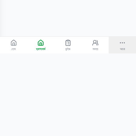
হোম
ড্যাশবোর্ড
কুইজ
সদস্য
আরো
©
2026
Bangla Technologies.
সর্বস্বত্ব সংরক্ষিত
.
একটি
-এর প্রোডাক্ট
হোম
অনুসন্ধান
আমাদের সম্পর্কে
টিউটোরিয়াল
শিক্ষকদের জন্য
কোচিং সেন্টারের জন্য
গোপনীয়তা নীতি
সেবার শর্তাবলি