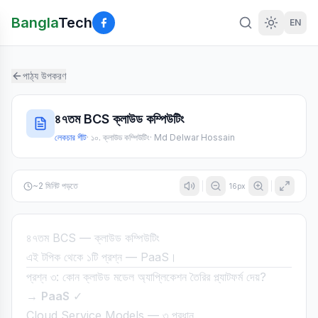
Bangla
Tech
EN
পাঠ্য উপকরণ
৪৭তম BCS ক্লাউড কম্পিউটিং
লেকচার শীট
·
১০. ক্লাউড কম্পিউটিং
·
Md Delwar Hossain
~
2
মিনিট পড়তে
16
px
৪৭তম BCS — ক্লাউড কম্পিউটিং
এই টপিক থেকে ১টি প্রশ্ন — PaaS।
প্রশ্ন ৩: কোন ক্লাউড মডেল অ্যাপ্লিকেশন তৈরির প্ল্যাটফর্ম দেয়?
→
PaaS
✓
Cloud Service Models — ৩ প্রধান