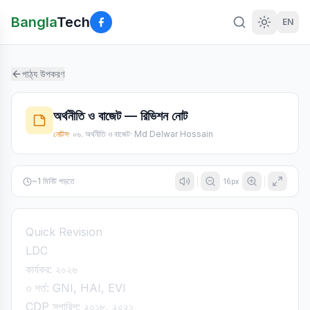
Bangla
Tech
EN
পাঠ্য উপকরণ
অর্থনীতি ও বাজেট — রিভিশন নোট
নোটস
·
০৬. অর্থনীতি ও বাজেট
·
Md Delwar Hossain
~
1
মিনিট পড়তে
16
px
Quick Revision
LDC
কার্যকর: ২০২৬
৩ শর্ত: GNI, HAI, EVI
CDP সুপারিশ: ২০১৮, ২০২১