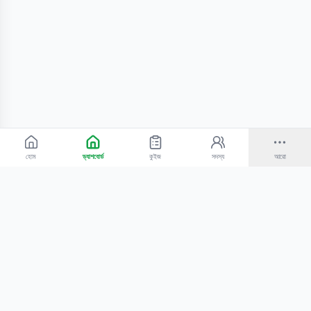
হোম
ড্যাশবোর্ড
কুইজ
সদস্য
আরো
©
2026
Bangla Technologies.
সর্বস্বত্ব সংরক্ষিত
.
একটি
-এর প্রোডাক্ট
হোম
অনুসন্ধান
আমাদের সম্পর্কে
টিউটোরিয়াল
শিক্ষকদের জন্য
কোচিং সেন্টারের জন্য