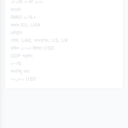
১ম নোট: ৪ মার্চ ১৯৭২
রপ্তানি
RMG: ৮০%+
বাজার: EU, USA
রেমিটেন্স
সৌদি, UAE, মালয়েশিয়া, US, UK
বার্ষিক ২০-২৪ বিলিয়ন USD
GDP প্রবৃদ্ধি
৫-৭%
মাথাপিছু আয়
~২,৮০০ USD