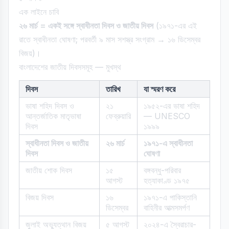
এক লাইনে চাবি
২৬ মার্চ = একই সঙ্গে স্বাধীনতা দিবস ও জাতীয় দিবস
(১৯৭১-এর এই
রাতে স্বাধীনতা ঘোষণা; পরবর্তী ৯ মাস সশস্ত্র সংগ্রাম → ১৬ ডিসেম্বর
বিজয়)।
বাংলাদেশের জাতীয় দিবসসমূহ — মুখস্থ
দিবস
তারিখ
যা স্মরণ করে
ভাষা শহিদ দিবস ও
২১
১৯৫২-এর ভাষা শহিদ
আন্তর্জাতিক মাতৃভাষা
ফেব্রুয়ারি
— UNESCO
দিবস
১৯৯৯
স্বাধীনতা দিবস ও জাতীয়
২৬ মার্চ
১৯৭১-এ স্বাধীনতা
দিবস
ঘোষণা
জাতীয় শোক দিবস
১৫
বঙ্গবন্ধু-পরিবার
আগস্ট
হত্যাকাণ্ড ১৯৭৫
বিজয় দিবস
১৬
১৯৭১-এ পাকিস্তানি
ডিসেম্বর
বাহিনীর আত্মসমর্পণ
জুলাই অভ্যুত্থান বিজয়
৫ আগস্ট
২০২৪-এ স্বৈরাচার-