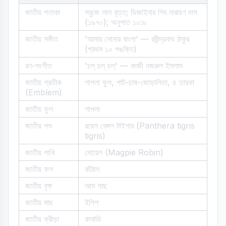
জাতীয় পতাকা
সবুজে লাল বৃত্ত; ডিজাইনার শিব নারায়ণ দাস
(১৯৭০); অনুপাত ১০:৬
জাতীয় সঙ্গীত
'আমার সোনার বাংলা' — রবীন্দ্রনাথ ঠাকুর
(প্রথম ১০ পঙক্তি)
রণ-সংগীত
'চল্‌ চল্‌ চল্‌' — কাজী নজরুল ইসলাম
জাতীয় প্রতীক
শাপলা ফুল, পাট-চাষ-জোড়ালিতা, ৪ তারকা
(Emblem)
জাতীয় ফুল
শাপলা
জাতীয় পশু
রয়েল বেঙ্গল টাইগার (Panthera tigris
tigris)
জাতীয় পাখি
দোয়েল (Magpie Robin)
জাতীয় ফল
কাঁঠাল
জাতীয় বৃক্ষ
আম গাছ
জাতীয় মাছ
ইলিশ
জাতীয় ক্রীড়া
কাবাডি