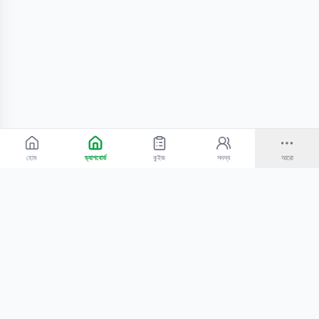
হোম
ড্যাশবোর্ড
কুইজ
সদস্য
আরো
©
2026
Bangla Technologies.
সর্বস্বত্ব সংরক্ষিত
.
একটি
-এর প্রোডাক্ট
হোম
অনুসন্ধান
আমাদের সম্পর্কে
টিউটোরিয়াল
শিক্ষকদের জন্য
কোচিং সেন্টারের জন্য