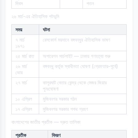
দিবস
পতন
২৬ মার্চ-এর ঐতিহাসিক পটভূমি
সময়
ঘটনা
৭ মার্চ
রেসকোর্স ময়দানে বঙ্গবন্ধুর ঐতিহাসিক ভাষণ
১৯৭১
২৫ মার্চ রাত
অপারেশন সার্চলাইট — ঢাকায় গণহত্যা শুরু
২৬ মার্চ
বঙ্গবন্ধু কর্তৃক স্বাধীনতা ঘোষণা (গ্রেফতার-পূর্বে)
ভোর
২৭ মার্চ
কালুরঘাট বেতার কেন্দ্র থেকে মেজর জিয়ার
পুনঃঘোষণা
১০ এপ্রিল
মুজিবনগর সরকার গঠন
১৭ এপ্রিল
মুজিবনগর সরকার শপথ গ্রহণ
বাংলাদেশের জাতীয় প্রতীক — দ্রুত তালিকা
প্রতীক
বিবরণ