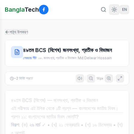
Bangla
Tech
EN
পাঠ্য উপকরণ
৪৯তম BCS (বিশেষ) জনসংখ্যা, প্রতীক ও বিভাজন
লেকচার শীট
·
০৮. জনসংখ্যা, প্রতীক ও বিভাজন
·
Md Delwar Hossain
~
2
মিনিট পড়তে
16
px
৪৯তম BCS (বিশেষ) — জনসংখ্যা, প্রতীক ও বিভাজন
এই পরীক্ষায় এই টপিক থেকে ১টি প্রশ্ন — বাংলাদেশের জাতীয় দিবস।
প্রশ্ন ১১: বাংলাদেশের জাতীয় দিবস কোনটি?
বিকল্প:
(ক)
২৬ মার্চ
✓ • (খ) ২১ ফেব্রুয়ারি • (গ) ১৬ ডিসেম্বর • (ঘ)
৫ আগস্ট