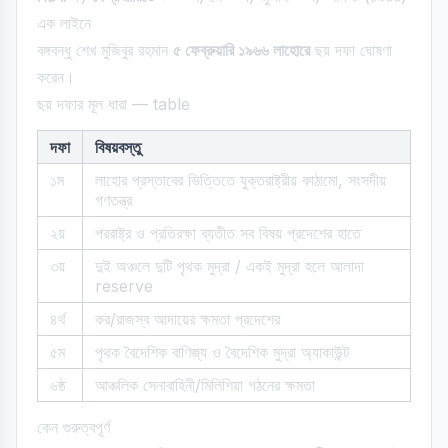
এক লাইনে
বঙ্গবন্ধু শেখ মুজিবুর রহমান
৫ ফেব্রুয়ারি ১৯৬৬ লাহোরে
ছয় দফা ঘোষণা
করেন।
ছয় দফার মূল ধারা — table
দফা
বিষয়বস্তু
১ম
লাহোর প্রস্তাবের ভিত্তিতে যুক্তরাষ্ট্রীয় কাঠামো, সংসদীয়
গণতন্ত্র
২য়
পররাষ্ট্র ও প্রতিরক্ষা ব্যতীত সব বিষয় প্রদেশের হাতে
৩য়
দুই অঞ্চলে দুটি পৃথক মুদ্রা / একই মুদ্রা হলে আলাদা
reserve
৪র্থ
কর/রাজস্ব আদায়ের ক্ষমতা প্রদেশের
৫ম
পৃথক বৈদেশিক বাণিজ্য ও বৈদেশিক মুদ্রা অ্যাকাউন্ট
৬ষ্ঠ
আঞ্চলিক সেনাবাহিনী/মিলিশিয়া গঠনের ক্ষমতা
কেন গুরুত্বপূর্ণ