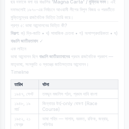
ছয় দফাকে বলা হয় বাঙালির
'Magna Carta' / মুক্তির সনদ
। এই
দফাগুলোই ১৯৭০-এর নির্বাচনে আওয়ামী লীগের বিপুল বিজয় ও পরবর্তীতে
মুক্তিযুদ্ধের রাজনৈতিক ভিত্তি তৈরি করে।
প্রশ্ন ৫: ভাষা আন্দোলনের ভিত্তি কী?
বিকল্প:
ক) দ্বি-জাতি • খ) সামাজিক চেতনা • গ) অসাম্প্রদায়িকতা • ঘ)
বাঙালি জাতীয়তাবাদ
✓
এক লাইনে
ভাষা আন্দোলন ছিল
বাঙালি জাতীয়তাবাদের
প্রথম রাজনৈতিক প্রকাশ —
মাতৃভাষা, সংস্কৃতি ও স্বতন্ত্র জাতিসত্তার আন্দোলন।
Timeline
তারিখ
ঘটনা
১৯৪৭, সেপ্ট
তমদ্দুন মজলিস গঠন, প্রথম দাবি বাংলা
১৯৪৮, ১৯
জিন্নাহর উর্দু-only ঘোষণা (Race
মার্চ
Course)
১৯৫২, ২১
ভাষা শহিদ — সালাম, বরকত, রফিক, জব্বার,
ফেব্রু
শফিউর