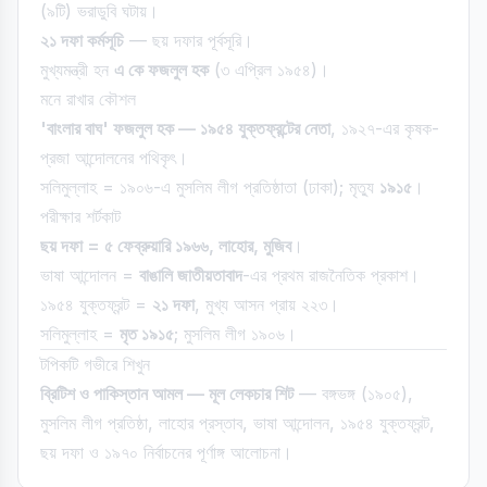
(৯টি) ভরাডুবি ঘটায়।
২১ দফা কর্মসূচি
— ছয় দফার পূর্বসূরি।
মুখ্যমন্ত্রী হন
এ কে ফজলুল হক
(৩ এপ্রিল ১৯৫৪)।
মনে রাখার কৌশল
'বাংলার বাঘ' ফজলুল হক — ১৯৫৪ যুক্তফ্রন্টের নেতা
, ১৯২৭-এর কৃষক-
প্রজা আন্দোলনের পথিকৃৎ।
সলিমুল্লাহ = ১৯০৬-এ মুসলিম লীগ প্রতিষ্ঠাতা (ঢাকা); মৃত্যু
১৯১৫
।
পরীক্ষার শর্টকাট
ছয় দফা = ৫ ফেব্রুয়ারি ১৯৬৬, লাহোর, মুজিব
।
ভাষা আন্দোলন =
বাঙালি জাতীয়তাবাদ
-এর প্রথম রাজনৈতিক প্রকাশ।
১৯৫৪ যুক্তফ্রন্ট =
২১ দফা
, মুখ্য আসন প্রায় ২২৩।
সলিমুল্লাহ =
মৃত ১৯১৫
; মুসলিম লীগ ১৯০৬।
টপিকটি গভীরে শিখুন
ব্রিটিশ ও পাকিস্তান আমল — মূল লেকচার শিট
— বঙ্গভঙ্গ (১৯০৫),
মুসলিম লীগ প্রতিষ্ঠা, লাহোর প্রস্তাব, ভাষা আন্দোলন, ১৯৫৪ যুক্তফ্রন্ট,
ছয় দফা ও ১৯৭০ নির্বাচনের পূর্ণাঙ্গ আলোচনা।