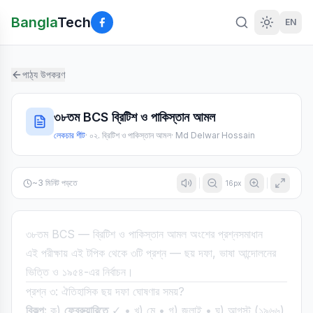
Bangla
Tech
EN
পাঠ্য উপকরণ
৩৮তম BCS ব্রিটিশ ও পাকিস্তান আমল
লেকচার শীট
·
০২. ব্রিটিশ ও পাকিস্তান আমল
·
Md Delwar Hossain
~
3
মিনিট পড়তে
16
px
৩৮তম BCS — ব্রিটিশ ও পাকিস্তান আমল অংশের প্রশ্নসমাধান
এই পরীক্ষায় এই টপিক থেকে ৩টি প্রশ্ন — ছয় দফা, ভাষা আন্দোলনের
ভিত্তি ও ১৯৫৪-এর নির্বাচন।
প্রশ্ন ৩: ঐতিহাসিক ছয় দফা ঘোষণার সময়?
বিকল্প:
ক)
ফেব্রুয়ারিতে
✓ • খ) মে • গ) জুলাই • ঘ) আগস্ট (১৯৬৬)