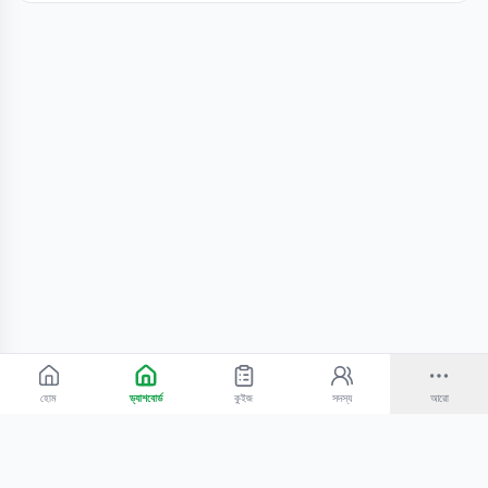
হোম
ড্যাশবোর্ড
কুইজ
সদস্য
আরো