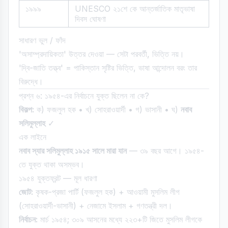
১৯৯৯
UNESCO ২১শে কে আন্তর্জাতিক মাতৃভাষা
দিবস ঘোষণা
সাধারণ ভুল / ফাঁদ
'অসাম্প্রদায়িকতা' উত্তর দেওয়া — সেটা পরবর্তী, ভিত্তি নয়।
'দ্বি-জাতি তত্ত্ব' = পাকিস্তান সৃষ্টির ভিত্তি, ভাষা আন্দোলন বরং তার
বিরুদ্ধে।
প্রশ্ন ৬: ১৯৫৪-এর নির্বাচনে যুক্ত ছিলেন না কে?
বিকল্প:
ক) ফজলুল হক • খ) সোহরাওয়ার্দী • গ) ভাসানী • ঘ)
নবাব
সলিমুল্লাহ
✓
এক লাইনে
নবাব স্যার সলিমুল্লাহ ১৯১৫ সালে মারা যান
— ৩৯ বছর আগে। ১৯৫৪-
তে যুক্ত থাকা অসম্ভব।
১৯৫৪ যুক্তফ্রন্ট — মূল ধারণা
জোট:
কৃষক-প্রজা পার্টি (ফজলুল হক) + আওয়ামী মুসলিম লীগ
(সোহরাওয়ার্দী-ভাসানী) + নেজামে ইসলাম + গণতন্ত্রী দল।
নির্বাচন:
মার্চ ১৯৫৪; ৩০৯ আসনের মধ্যে ২২৩+টি জিতে মুসলিম লীগকে