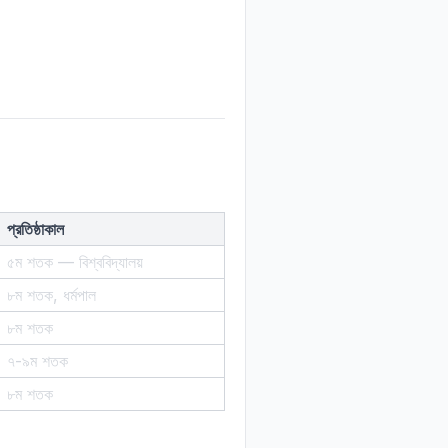
প্রতিষ্ঠাকাল
৫ম শতক — বিশ্ববিদ্যালয়
৮ম শতক, ধর্মপাল
৮ম শতক
৭-৯ম শতক
৮ম শতক