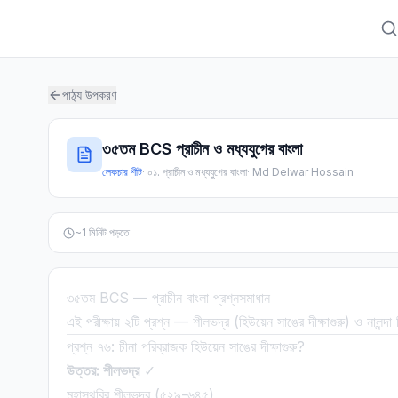
পাঠ্য উপকরণ
৩৫তম BCS প্রাচীন ও মধ্যযুগের বাংলা
লেকচার শীট
·
০১. প্রাচীন ও মধ্যযুগের বাংলা
·
Md Delwar Hossain
~
1
মিনিট পড়তে
৩৫তম BCS — প্রাচীন বাংলা প্রশ্নসমাধান
এই পরীক্ষায় ২টি প্রশ্ন — শীলভদ্র (হিউয়েন সাঙের দীক্ষাগুরু) ও নালন্দা
প্রশ্ন ৭৬: চীনা পরিব্রাজক হিউয়েন সাঙের দীক্ষাগুরু?
উত্তর: শীলভদ্র
✓
মহাস্থবির শীলভদ্র (৫২৯-৬৪৫)