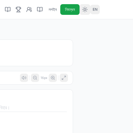
লগইন
নিবন্ধন
EN
16
px
 বিহার।