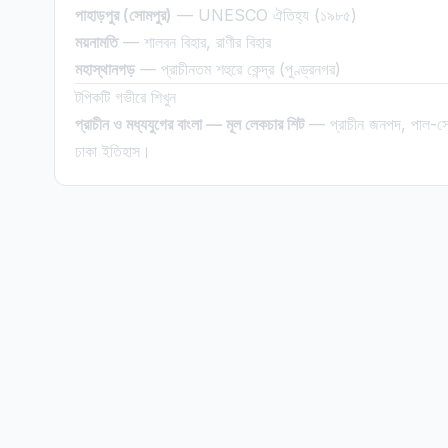
পাহাড়পুর (সোমপুর)
— UNESCO ঐতিহ্য (১৯৮৫)
ময়নামতি
— শালবন বিহার, রাণীর বিহার
মহাস্থানগড়
— প্রাচীনতম শহুরে কেন্দ্র (পুণ্ড্রনগর)
টপিকটি গভীরে শিখুন
প্রাচীন ও মধ্যযুগের বাংলা — মূল লেকচার শিট
— প্রাচীন জনপদ, পাল-সেন
ঢাকা ইতিহাস।