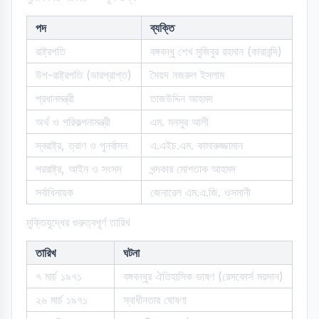
পদ
ব্যক্তি
রাষ্ট্রপতি
বঙ্গবন্ধু শেখ মুজিবুর রহমান (কারাবন্দি)
উপ-রাষ্ট্রপতি (ভারপ্রাপ্ত)
সৈয়দ নজরুল ইসলাম
প্রধানমন্ত্রী
তাজউদ্দিন আহমদ
অর্থ ও পরিকল্পনামন্ত্রী
এম. মনসুর আলী
স্বরাষ্ট্র, ত্রাণ ও পুনর্বাসন
এ.এইচ.এম. কামারুজ্জামান
পররাষ্ট্র, আইন ও সংসদ
খন্দকার মোশতাক আহমদ
সর্বাধিনায়ক
জেনারেল এম.এ.জি. ওসমানী
মুক্তিযুদ্ধের গুরুত্বপূর্ণ তারিখ
তারিখ
ঘটনা
৭ মার্চ ১৯৭১
বঙ্গবন্ধুর ঐতিহাসিক ভাষণ (রেসকোর্স ময়দান)
২৬ মার্চ ১৯৭১
স্বাধীনতার ঘোষণা