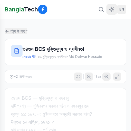
Bangla
Tech
EN
পাঠ্য উপকরণ
৩৪তম BCS মুক্তিযুদ্ধ ও স্বাধীনতা
লেকচার শীট
·
০৩. মুক্তিযুদ্ধ ও স্বাধীনতা
·
Md Delwar Hossain
~
2
মিনিট পড়তে
16
px
৩৪তম BCS — মুক্তিযুদ্ধ ও বঙ্গবন্ধু
২টি প্রশ্ন — মুজিবনগর সরকার গঠন ও বঙ্গবন্ধুর জন্ম।
প্রশ্ন ৬১: ১৯৭১-এ মুজিবনগরে অস্থায়ী সরকার গঠন?
উত্তর: ১০ এপ্রিল, ১৯৭১
✓
মুজিবনগর সরকার — পূর্ণ তথ্য