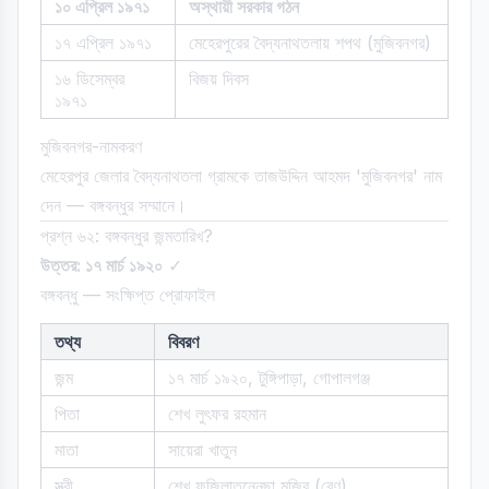
১০ এপ্রিল ১৯৭১
অস্থায়ী সরকার গঠন
১৭ এপ্রিল ১৯৭১
মেহেরপুরের বৈদ্যনাথতলায় শপথ (মুজিবনগর)
১৬ ডিসেম্বর
বিজয় দিবস
১৯৭১
মুজিবনগর-নামকরণ
মেহেরপুর জেলার বৈদ্যনাথতলা গ্রামকে তাজউদ্দিন আহমদ 'মুজিবনগর' নাম
দেন — বঙ্গবন্ধুর সম্মানে।
প্রশ্ন ৬২: বঙ্গবন্ধুর জন্মতারিখ?
উত্তর: ১৭ মার্চ ১৯২০
✓
বঙ্গবন্ধু — সংক্ষিপ্ত প্রোফাইল
তথ্য
বিবরণ
জন্ম
১৭ মার্চ ১৯২০, টুঙ্গিপাড়া, গোপালগঞ্জ
পিতা
শেখ লুৎফর রহমান
মাতা
সায়েরা খাতুন
স্ত্রী
শেখ ফজিলাতুন্নেছা মুজিব (রেণু)