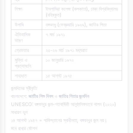
শিক্ষা
ইসলামিয়া কলেজ (কলকাতা), ঢাকা বিশ্ববিদ্যালয়
(বহিষ্কৃত)
উপাধি
বঙ্গবন্ধু (ফেব্রুয়ারি ১৯৬৯), জাতির পিতা
ঐতিহাসিক
৭ মার্চ ১৯৭১
ভাষণ
গ্রেফতার
২৫-২৬ মার্চ ১৯৭১ মধ্যরাত
মুক্তি ও
১০ জানুয়ারি ১৯৭২
প্রত্যাবর্তন
শাহাদাত
১৫ আগস্ট ১৯৭৫
জন্মদিনের স্বীকৃতি
বাংলাদেশে:
জাতীয় শিশু দিবস
ও
জাতির পিতার জন্মদিন
UNESCO: বঙ্গবন্ধুর জন্ম-শতবার্ষিকী আনুষ্ঠানিকভাবে পালন (২০২০)
সাধারণ ভুল
১৪ আগস্ট ১৯৪৭ = পাকিস্তানের স্বাধীনতা, বঙ্গবন্ধুর জন্ম নয়।
মনে রাখার কৌশল