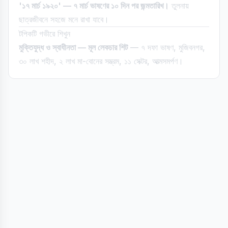
'১৭ মার্চ ১৯২০' — ৭ মার্চ ভাষণের ১০ দিন পর জন্মতারিখ।
তুলনায়
ছাত্রজীবনে সহজে মনে রাখা যাবে।
টপিকটি গভীরে শিখুন
মুক্তিযুদ্ধ ও স্বাধীনতা — মূল লেকচার শিট
— ৭ দফা ভাষণ, মুজিবনগর,
৩০ লাখ শহীদ, ২ লাখ মা-বোনের সম্ভ্রম, ১১ সেক্টর, আত্মসমর্পণ।