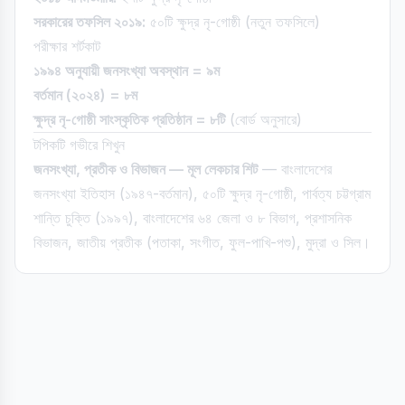
সরকারের তফসিল ২০১৯:
৫০টি ক্ষুদ্র নৃ-গোষ্ঠী (নতুন তফসিলে)
পরীক্ষার শর্টকাট
১৯৯৪ অনুযায়ী জনসংখ্যা অবস্থান = ৯ম
বর্তমান (২০২৪) = ৮ম
ক্ষুদ্র নৃ-গোষ্ঠী সাংস্কৃতিক প্রতিষ্ঠান = ৮টি
(বোর্ড অনুসারে)
টপিকটি গভীরে শিখুন
জনসংখ্যা, প্রতীক ও বিভাজন — মূল লেকচার শিট
— বাংলাদেশের
জনসংখ্যা ইতিহাস (১৯৪৭-বর্তমান), ৫০টি ক্ষুদ্র নৃ-গোষ্ঠী, পার্বত্য চট্টগ্রাম
শান্তি চুক্তি (১৯৯৭), বাংলাদেশের ৬৪ জেলা ও ৮ বিভাগ, প্রশাসনিক
বিভাজন, জাতীয় প্রতীক (পতাকা, সংগীত, ফুল-পাখি-পশু), মুদ্রা ও সিল।