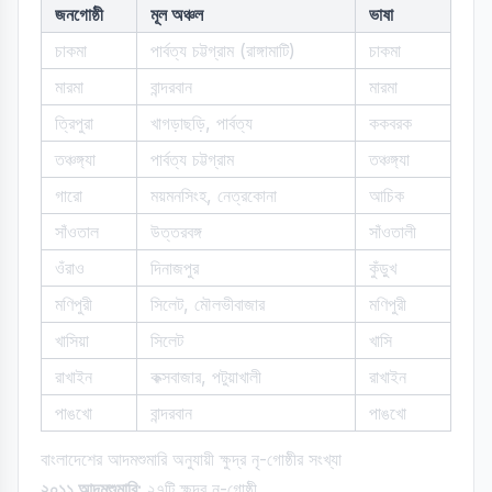
জনগোষ্ঠী
মূল অঞ্চল
ভাষা
চাকমা
পার্বত্য চট্টগ্রাম (রাঙ্গামাটি)
চাকমা
মারমা
বান্দরবান
মারমা
ত্রিপুরা
খাগড়াছড়ি, পার্বত্য
ককবরক
তঞ্চঙ্গ্যা
পার্বত্য চট্টগ্রাম
তঞ্চঙ্গ্যা
গারো
ময়মনসিংহ, নেত্রকোনা
আচিক
সাঁওতাল
উত্তরবঙ্গ
সাঁওতালী
ওঁরাও
দিনাজপুর
কুঁড়ুখ
মণিপুরী
সিলেট, মৌলভীবাজার
মণিপুরী
খাসিয়া
সিলেট
খাসি
রাখাইন
কক্সবাজার, পটুয়াখালী
রাখাইন
পাঙখো
বান্দরবান
পাঙখো
বাংলাদেশের আদমশুমারি অনুযায়ী ক্ষুদ্র নৃ-গোষ্ঠীর সংখ্যা
২০১১ আদমশুমারি:
২৭টি ক্ষুদ্র নৃ-গোষ্ঠী