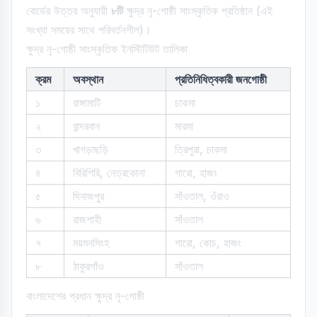
বোর্ডের উত্তর অনুযায়ী
৮টি
ক্ষুদ্র নৃ-গোষ্ঠী সাংস্কৃতিক প্রতিষ্ঠান (এই
সংখ্যা সময়ের সাথে পরিবর্তনশীল)।
ক্ষুদ্র নৃ-গোষ্ঠী সাংস্কৃতিক ইনস্টিটিউট তালিকা
ক্রম
অবস্থান
প্রতিনিধিত্বকারী জনগোষ্ঠী
১
রাঙ্গামাটি
চাকমা
২
বান্দরবান
মারমা
৩
খাগড়াছড়ি
ত্রিপুরা, চাকমা
৪
বিরিশিরি, নেত্রকোনা
গারো, হাজং
৫
দিনাজপুর
সাঁওতাল, ওঁরাও
৬
রাজশাহী
সাঁওতাল
৭
ময়মনসিংহ
গারো, কোচ, হাজং
৮
ঠাকুরগাঁও
সাঁওতাল
বাংলাদেশের প্রধান ক্ষুদ্র নৃ-গোষ্ঠী