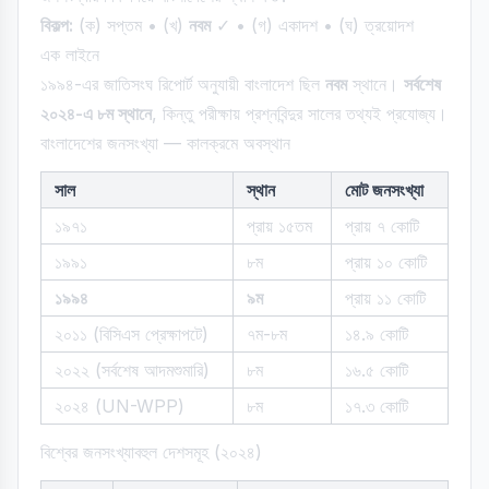
বিকল্প:
(ক) সপ্তম • (খ)
নবম
✓ • (গ) একাদশ • (ঘ) ত্রয়োদশ
এক লাইনে
১৯৯৪-এর জাতিসংঘ রিপোর্ট অনুযায়ী বাংলাদেশ ছিল
নবম
স্থানে।
সর্বশেষ
২০২৪-এ ৮ম স্থানে
, কিন্তু পরীক্ষায় প্রশ্নবিন্দুর সালের তথ্যই প্রযোজ্য।
বাংলাদেশের জনসংখ্যা — কালক্রমে অবস্থান
সাল
স্থান
মোট জনসংখ্যা
১৯৭১
প্রায় ১৫তম
প্রায় ৭ কোটি
১৯৯১
৮ম
প্রায় ১০ কোটি
১৯৯৪
৯ম
প্রায় ১১ কোটি
২০১১ (বিসিএস প্রেক্ষাপটে)
৭ম-৮ম
১৪.৯ কোটি
২০২২ (সর্বশেষ আদমশুমারি)
৮ম
১৬.৫ কোটি
২০২৪ (UN-WPP)
৮ম
১৭.৩ কোটি
বিশ্বের জনসংখ্যাবহুল দেশসমূহ (২০২৪)