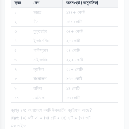
ক্রম
দেশ
জনসংখ্যা (আনুমানিক)
১
ভারত
১৪৪+ কোটি
২
চীন
১৪১ কোটি
৩
যুক্তরাষ্ট্র
৩৪+ কোটি
৪
ইন্দোনেশিয়া
২৮ কোটি
৫
পাকিস্তান
২৪ কোটি
৬
নাইজেরিয়া
২২+ কোটি
৭
ব্রাজিল
২১+ কোটি
৮
বাংলাদেশ
১৭+ কোটি
৯
রাশিয়া
১৪ কোটি
১০
মেক্সিকো
১৩ কোটি
প্রশ্ন ৪৭: বাংলাদেশে কয়টি উপজাতীয় প্রতিষ্ঠান আছে?
বিকল্প:
(ক)
৮টি
✓ • (খ) ৫টি • (গ) ৪টি • (ঘ) ৩টি
এক লাইনে