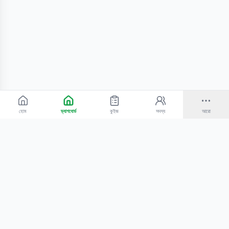
হোম
ড্যাশবোর্ড
কুইজ
সদস্য
আরো
©
2026
Bangla Technologies.
সর্বস্বত্ব সংরক্ষিত
.
একটি
-এর প্রোডাক্ট
হোম
অনুসন্ধান
আমাদের সম্পর্কে
টিউটোরিয়াল
শিক্ষকদের জন্য
কোচিং সেন্টারের জন্য