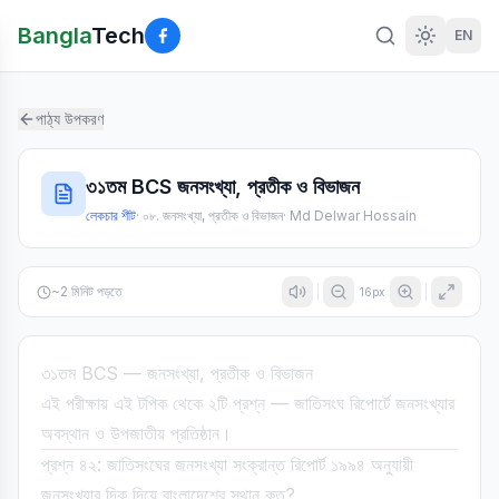
Bangla
Tech
EN
পাঠ্য উপকরণ
৩১তম BCS জনসংখ্যা, প্রতীক ও বিভাজন
লেকচার শীট
·
০৮. জনসংখ্যা, প্রতীক ও বিভাজন
·
Md Delwar Hossain
~
2
মিনিট পড়তে
16
px
৩১তম BCS — জনসংখ্যা, প্রতীক ও বিভাজন
এই পরীক্ষায় এই টপিক থেকে ২টি প্রশ্ন — জাতিসংঘ রিপোর্টে জনসংখ্যার
অবস্থান ও উপজাতীয় প্রতিষ্ঠান।
প্রশ্ন ৪২: জাতিসংঘের জনসংখ্যা সংক্রান্ত রিপোর্ট ১৯৯৪ অনুযায়ী
জনসংখ্যার দিক দিয়ে বাংলাদেশের স্থান কত?