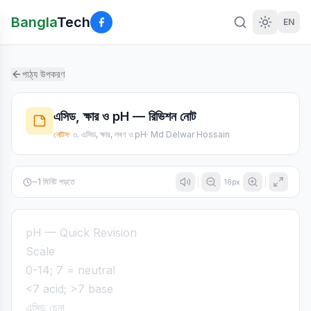
Bangla
Tech
EN
পাঠ্য উপকরণ
এসিড, ক্ষার ও pH — রিভিশন নোট
নোটস
·
৩. এসিড, ক্ষার, লবণ ও pH
·
Md Delwar Hossain
~
1
মিনিট পড়তে
16
px
pH — Quick Revision
Scale
0-14; 7 = neutral
<7 acid; >7 base
এসিড চেনা