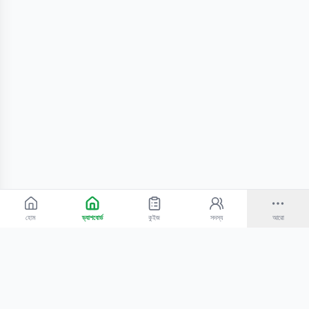
হোম
ড্যাশবোর্ড
কুইজ
সদস্য
আরো