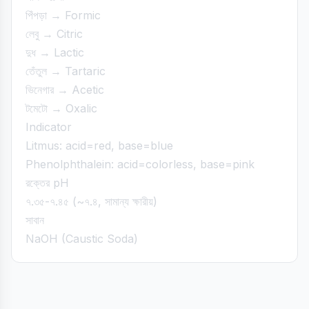
পিঁপড়া → Formic
লেবু → Citric
দুধ → Lactic
তেঁতুল → Tartaric
ভিনেগার → Acetic
টমেটো → Oxalic
Indicator
Litmus: acid=red, base=blue
Phenolphthalein: acid=colorless, base=pink
রক্তের pH
৭.৩৫-৭.৪৫ (~৭.৪, সামান্য ক্ষারীয়)
সাবান
NaOH (Caustic Soda)