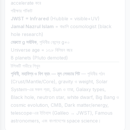
accelerate করে
পরীক্ষার শর্টকাট
JWST = Infrared
(Hubble = visible+UV)
Jamal Nazrul Islam
= বাঙালি cosmologist (black
hole research)
মেরুতে g সর্বাধিক
, পৃথিবীর কেন্দ্রে g=০
Universe age = ১৩.৮ বিলিয়ন বছর
8 planets (Pluto demoted)
টপিকটি গভীরে শিখুন
পৃথিবী, মহাবিশ্ব ও বিগ ব্যাং — মূল লেকচার শিট
— পৃথিবীর গঠন
(Crust/Mantle/Core), gravity ও weight, Solar
System-এর সকল গ্রহ, Sun ও তারা, Galaxy types,
Black hole, neutron star, white dwarf, Big Bang ও
cosmic evolution, CMB, Dark matter/energy,
telescope-এর ইতিহাস (Galileo → JWST), Famous
astronomers, এবং বাংলাদেশের space science।