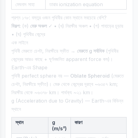
মেঘনাদ সাহা
তারার ionization equation
প্রশ্ন ১৭৮: বস্তুর ওজন পৃথিবীর কোন স্থানে সবচেয়ে বেশি?
বিকল্প:
(ক)
মেরু অঞ্চল
✓ • (খ) নিরক্ষীয় অঞ্চল • (গ) পাহাড়ের চূড়ায়
• (ঘ) পৃথিবীর কেন্দ্রে
এক লাইনে
পৃথিবী মেরুতে চেপ্টা, নিরক্ষীয়ে স্ফীত →
মেরুতে g সর্বাধিক
(পৃথিবীর
কেন্দ্রের আরও কাছে + ঘূর্ণনজনিত apparent force কম)।
Earth-এর Shape
পৃথিবী perfect sphere নয় —
Oblate Spheroid
(মেরুতে
চেপ্টা, নিরক্ষীয়ে স্ফীত)। মেরু থেকে কেন্দ্রের দূরত্ব ~৬৩৫৭ km;
নিরক্ষীয় থেকে ~৬৩৭৮ km। পার্থক্য ~২১ km।
g (Acceleration due to Gravity) — Earth-এর বিভিন্ন
স্থানে
স্থান
g
কারণ
(m/s²)