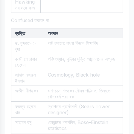
Hawking-
এর সঙ্গে কাজ
Confused করবেন না
ব্যক্তি
অবদান
ড. কুদরত-এ-
পাট রসায়ন; বাংলা বিজ্ঞান শিক্ষাবিদ
খুদা
কাজী মোতাহার
পরিসংখ্যান, বুদ্ধির মুক্তি আন্দোলনের অগ্রজ
হোসেন
জামাল নজরুল
Cosmology, Black hole
ইসলাম
অতীশ দীপঙ্কর
৯শ-১১শ শতকের বৌদ্ধ পণ্ডিত, তিব্বতে
বৌদ্ধধর্ম প্রচারক
ফজলুর রহমান
স্থাপত্য প্রকৌশলী (Sears Tower
খান
designer)
সত্যেন বসু
কোয়ান্টাম পদার্থবিদ; Bose-Einstein
statistics