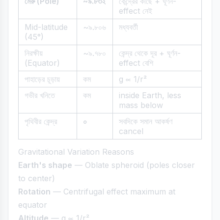
মেরু (Pole)
~৯.৮৩২
কেন্দ্রের কাছে + ঘূর্ণন-
effect নেই
Mid-latitude
~৯.৮০৬
মধ্যবর্তী
(45°)
নিরক্ষীয়
~৯.৭৮০
কেন্দ্র থেকে দূর + ঘূর্ণন-
(Equator)
effect বেশি
পাহাড়ের চূড়ায়
কম
g ∝ 1/r²
গভীর খনিতে
কম
inside Earth, less
mass below
পৃথিবীর কেন্দ্র
০
সবদিকে সমান আকর্ষণ
cancel
Gravitational Variation Reasons
Earth's shape
— Oblate spheroid (poles closer
to center)
Rotation
— Centrifugal effect maximum at
equator
Altitude
— g ∝ 1/r²