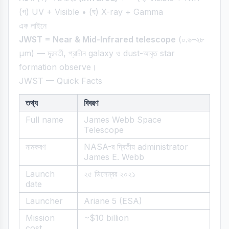
(গ) UV + Visible • (ঘ) X-ray + Gamma
এক লাইনে
JWST = Near & Mid-Infrared telescope
(০.৬–২৮
µm) — দূরবর্তী, প্রাচীন galaxy ও dust-আবৃত star
formation observe।
JWST — Quick Facts
তথ্য
বিবরণ
Full name
James Webb Space
Telescope
নামকরণ
NASA-র দ্বিতীয় administrator
James E. Webb
Launch
২৫ ডিসেম্বর ২০২১
date
Launcher
Ariane 5 (ESA)
Mission
~$10 billion
cost