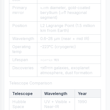
Primary
৬.৫m diameter, gold-coated
mirror
beryllium (১৮টি hexagonal
segment)
Position
L2 Lagrange Point (1.5 million
km from Earth)
Wavelength
0.6–28 µm (near + mid IR)
Operating
–223°C (cryogenic)
temp
Lifespan
~১০–২০ বছর
Discoveries
প্রাচীনতম galaxies, exoplanet
atmosphere, dust formation
Telescope Comparison
Telescope
Wavelength
Year
Hubble
UV + Visible +
1990
Space
Near-IR