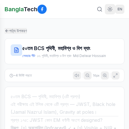
Bangla
Tech
EN
পাঠ্য উপকরণ
৫০তম BCS পৃথিবী, মহাবিশ্ব ও বিগ ব্যাং
লেকচার শীট
·
১৩. পৃথিবী, মহাবিশ্ব ও বিগ ব্যাং
·
Md Delwar Hossain
~
4
মিনিট পড়তে
16
px
৫০তম BCS — পৃথিবী, মহাবিশ্ব (৩টি প্রশ্ন)
এই পরীক্ষায় এই টপিক থেকে ৩টি প্রশ্ন — JWST, Black hole
(Jamal Nazrul Islam), Gravity at poles।
প্রশ্ন ১৭৫: JWST কোন EM বর্ণালী অংশে designed?
বিকল্প:
(ক)
অবলোহিত (Infrared)
✓ • (খ) Visible + NIR •