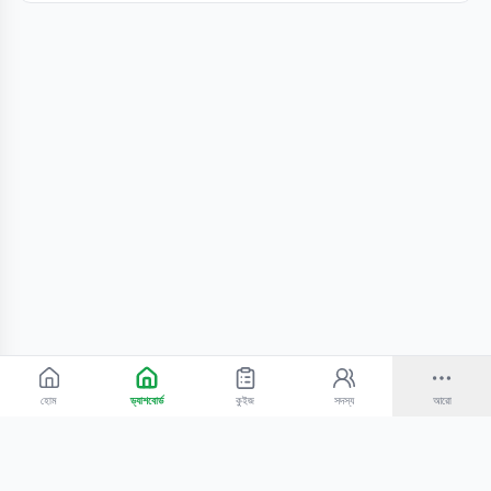
হোম
ড্যাশবোর্ড
কুইজ
সদস্য
আরো