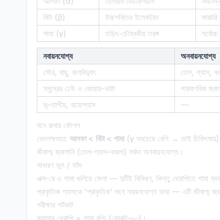
আলফা (α)
হিলিয়াম নিউক্লিয়াস
সর্বনি
বিটা (β)
উচ্চশক্তির ইলেকট্রন
মাঝারি 
গামা (γ)
তড়িৎ-চৌম্বকীয় তরঙ্গ
সর্বোচ্
নবায়নযোগ্য
অনবায়নযোগ্য
সৌর, বায়ু, জলবিদ্যুৎ
তেল, গ্যাস, কয
সমুদ্রের ঢেউ ও জোয়ার-ভাটা
পারমাণবিক জ্বা
ভূ-তাপীয়, বায়োগ্যাস
—
মনে রাখার কৌশল
ভেদনক্ষমতা:
আলফা < বিটা < গামা
(γ সবচেয়ে বেশি → তাই চিকিৎসায়
জীবাশ্ম জ্বালানি (তেল-গ্যাস-কয়লা) সর্বদা অনবায়নযোগ্য।
সাধারণ ভুল / ফাঁদ
এক্স-রে ও গামা গুলিয়ে ফেলা — দুটিই বিকিরণ, কিন্তু থেরাপিতে গামা 
প্রাকৃতিক গ্যাসকে 'প্রাকৃতিক' শুনে নবায়নযোগ্য ভাবা — এটি জীবাশ্ম জ্
পরীক্ষার শর্টকাট
ক্যান্সার থেরাপি = গামা রশ্মি (কোবাল্ট-৬০)।