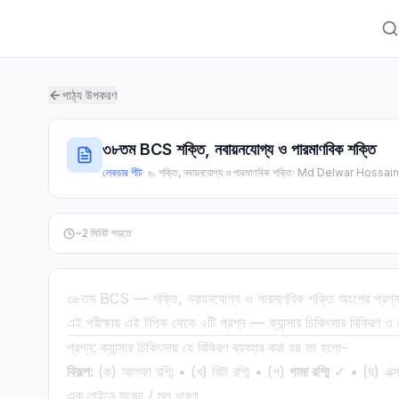
পাঠ্য উপকরণ
৩৮তম BCS শক্তি, নবায়নযোগ্য ও পারমাণবিক শক্তি
লেকচার শীট
·
৬. শক্তি, নবায়নযোগ্য ও পারমাণবিক শক্তি
·
Md Delwar Hossain
~
2
মিনিট পড়তে
৩৮তম BCS — শক্তি, নবায়নযোগ্য ও পারমাণবিক শক্তি অংশের প্রশ্ন
এই পরীক্ষায় এই টপিক থেকে ২টি প্রশ্ন — ক্যান্সার চিকিৎসার বিকিরণ ও
প্রশ্ন: ক্যান্সার চিকিৎসায় যে বিকিরণ ব্যবহার করা হয় তা হলো-
বিকল্প:
(ক) আলফা রশ্মি • (খ) বিটা রশ্মি • (গ)
গামা রশ্মি
✓ • (ঘ) এক্স 
এক লাইনে সংজ্ঞা / মূল ধারণা