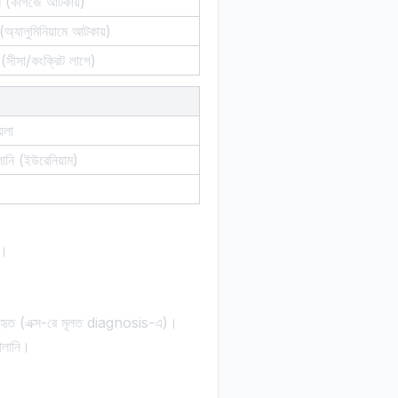
ম্ন (কাগজে আটকায়)
(অ্যালুমিনিয়ামে আটকায়)
চ (সীসা/কংক্রিট লাগে)
়লা
লানি (ইউরেনিয়াম)
)।
ব্যবহৃত (এক্স-রে মূলত diagnosis-এ)।
বালানি।