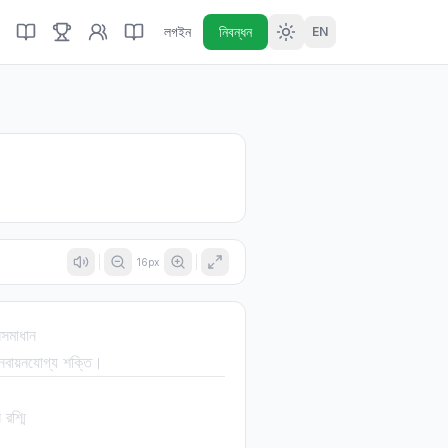
লগইন
নিবন্ধন
EN
16
px
সমাধান
 নবায়নযোগ্য শক্তি।
রশ্মি