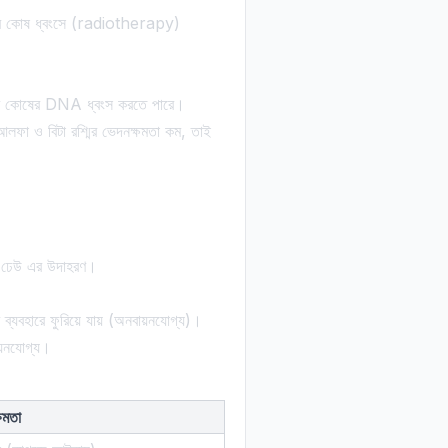
ান্সার কোষ ধ্বংসে (radiotherapy)
িউমার কোষের DNA ধ্বংস করতে পারে।
়। আলফা ও বিটা রশ্মির ভেদনক্ষমতা কম, তাই
ের ঢেউ এর উদাহরণ।
্যবহারে ফুরিয়ে যায় (অনবায়নযোগ্য)।
ায়নযোগ্য।
ষমতা