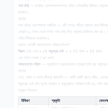
গামা রশ্মি
— সর্বোচ্চ ভেদনক্ষমতাসম্পন্ন তড়িৎ-চৌম্বকীয় বিকিরণ; ক্য
ব্যবহৃত।
ব্যাখ্যা
গামা রশ্মির ভেদনক্ষমতা সর্বাধিক — এটি দেহের গভীরে প্রবেশ করে ট
কোবাল্ট-৬০ উৎস থেকে নির্গত গামা রশ্মি দিয়ে ক্যান্সার চিকিৎসা করা হয
গভীর টিউমারে অকার্যকর।
প্রশ্ন: কোনটি নবায়নযোগ্য শক্তির উৎস?
বিকল্প:
(ক) তেল • (খ)
সমুদ্রের ঢেউ
✓ • (গ) গ্যাস • (ঘ) কয়লা
এক লাইনে সংজ্ঞা / মূল ধারণা
নবায়নযোগ্য শক্তি
— প্রকৃতিতে অফুরন্তভাবে পুনরায় তৈরি হয়; সমুদ্র
ব্যাখ্যা
তেল, গ্যাস ও কয়লা জীবাশ্ম জ্বালানি — কোটি কোটি বছরে গঠিত, একবার ব
সমুদ্রের ঢেউ চাঁদ-সূর্যের আকর্ষণ ও বায়ুপ্রবাহে অবিরাম তৈরি হয়, তাই নব
অনুরূপ উদাহরণ
বিকিরণ
প্রকৃতি
ভেদনক্