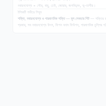
নবায়নযোগ্য = সৌর, বায়ু, ঢেউ, জোয়ার, জলবিদ্যুৎ, ভূ-তাপীয়।
টপিকটি গভীরে শিখুন
শক্তি, নবায়নযোগ্য ও পারমাণবিক শক্তি — মূল লেকচার শিট
— শক্তির রূপ
প্রকার, সব নবায়নযোগ্য উৎস, ফিশন বনাম ফিউশন, পারমাণবিক চুল্লির গ