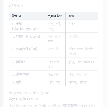
৬টি উপাদান
উপাদান
প্রধান উৎস
কাজ
১.
শর্করা
ভাত, রুটি,
শক্তি
(Carbohydrate)
আলু
২.
আমিষ
(Protein)
মাছ, মাংস,
দেহগঠন
ডাল
৩.
স্নেহ/চর্বি
(Fat)
তেল, ঘি
শক্তি সঞ্চয়, ভিটামিন
শোষণ
৪.
ভিটামিন
শাকসবজি,
বৃদ্ধি, রোগ প্রতিরোধ
ফল
৫.
খনিজ লবণ
দুধ, লবণ
হাড়, রক্ত গঠন
৬.
পানি
পানি, ফল
মাধ্যম, পরিবহন
প্রশ্ন ৮৭: লিভারে সঞ্চিত সুগার?
উত্তর: গ্লাইকোজেন
✓
গ্লুকোজ অতিরিক্ত হলে লিভার ও পেশীতে
গ্লাইকোজেন
আকারে সঞ্চিত