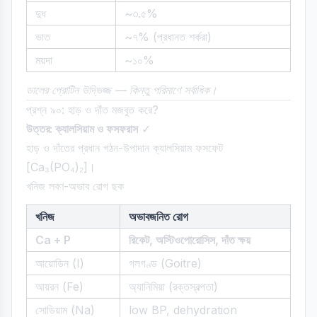
দুধ
~৩.৫%
ভাত
~৭% (প্রধানত শর্করা)
ময়দা
~১০%
ডালের প্রোটিন উদ্ভিজ্জ — কিন্তু পরিমাণে সর্বাধিক।
প্রশ্ন ৯০: হাড় ও দাঁত মজবুত করে?
উত্তর: ক্যালসিয়াম ও ফসফরাস
✓
হাড় ও দাঁতের প্রধান গঠন-উপাদান ক্যালসিয়াম ফসফেট
[Ca₃(PO₄)₂]।
খনিজ লবণ-অভাব রোগ ছক
খনিজ
অভাবজনিত রোগ
Ca + P
রিকেট, অস্টিওপোরোসিস, দাঁত ক্ষয়
আয়োডিন (I)
গলগণ্ড (Goitre)
আয়রন (Fe)
অ্যানিমিয়া (রক্তস্বল্পতা)
সোডিয়াম (Na)
low BP, dehydration