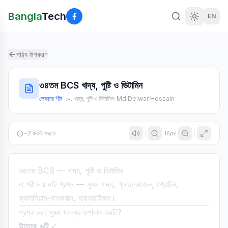
Bangla
Tech
EN
পাঠ্য উপকরণ
৩৪তম BCS খাদ্য, পুষ্টি ও ভিটামিন
লেকচার শীট
·
১২. খাদ্য, পুষ্টি ও ভিটামিন
·
Md Delwar Hossain
~
2
মিনিট পড়তে
16
px
৩৪তম BCS — খাদ্য, পুষ্টি ও ভিটামিন
এ পরীক্ষায় ৫টি প্রশ্ন — সুষম খাদ্য, গ্লাইকোজেন, প্রোটিন,
ক্যালসিয়াম-ফসফরাস, ল্যাথারাইজম।
প্রশ্ন ৮৪: সুষম খাদ্যের উপাদান কয়টি?
উত্তর: ৬টি
✓