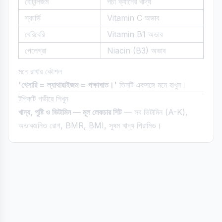
বোটুলিজম
পচা ক্যানের খাদ্য
স্কার্ভি
Vitamin C অভাব
বেরিবেরি
Vitamin B1 অভাব
পেলেগ্রা
Niacin (B3) অভাব
মনে রাখার কৌশল
'খেসারি = ল্যাথারাইজম = পক্ষাঘাত।'
তিনটি একসঙ্গে মনে রাখুন।
টপিকটি গভীরে শিখুন
খাদ্য, পুষ্টি ও ভিটামিন — মূল লেকচার শিট
— সব ভিটামিন (A-K),
অভাবজনিত রোগ, BMR, BMI, সুষম খাদ্য পিরামিড।