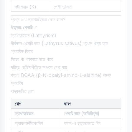
পটাশিয়াম (K)
পেশী দুর্বলতা
প্রশ্ন ৯৭: ল্যাথারাইজম কোন ডাল?
উত্তর: খেসারি
✓
ল্যাথারাইজম (Lathyrism)
দীর্ঘকাল খেসারি ডাল (Lathyrus sativus) প্রধান খাদ্য হলে
স্নায়বিক বিকার
নিচের পা পক্ষাঘাত হতে পারে
দরিদ্র, দুর্ভিক্ষপীড়িত অঞ্চলে দেখা যায়
কারণ: BOAA (β-N-oxalyl-amino-L-alanine) নামক
স্নায়বিষ
খাদ্যজনিত রোগ
রোগ
কারণ
ল্যাথারাইজম
খেসারি ডাল (অতিরিক্ত)
অ্যাফলাটক্সিকোসিস
বাদাম-এ ছত্রাকজাত বিষ