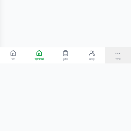
হোম
ড্যাশবোর্ড
কুইজ
সদস্য
আরো
©
2026
Bangla Technologies.
সর্বস্বত্ব সংরক্ষিত
.
একটি
-এর প্রোডাক্ট
হোম
অনুসন্ধান
আমাদের সম্পর্কে
টিউটোরিয়াল
শিক্ষকদের জন্য
কোচিং সেন্টারের জন্য