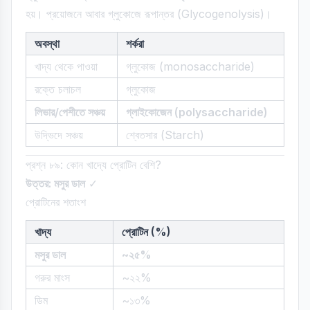
হয়। প্রয়োজনে আবার গ্লুকোজে রূপান্তর (Glycogenolysis)।
অবস্থা
শর্করা
খাদ্য থেকে পাওয়া
গ্লুকোজ (monosaccharide)
রক্তে চলাচল
গ্লুকোজ
লিভার/পেশীতে সঞ্চয়
গ্লাইকোজেন (polysaccharide)
উদ্ভিদে সঞ্চয়
শ্বেতসার (Starch)
প্রশ্ন ৮৯: কোন খাদ্যে প্রোটিন বেশি?
উত্তর: মসুর ডাল
✓
প্রোটিনের শতাংশ
খাদ্য
প্রোটিন (%)
মসুর ডাল
~২৫%
গরুর মাংস
~২২%
ডিম
~১৩%