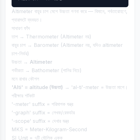
Altimeter বায়ুর চাপ মেপে উচ্চতা গণনা করে — বিমানে, পর্বতারোহণে,
প্যারাশুটে ব্যবহৃত।
সাধারণ ফাঁদ
তাপ → Thermometer (Altimeter নয়)
বায়ুর চাপ → Barometer (Altimeter নয়, যদিও altimeter
চাপ-নির্ভর)
উচ্চতা →
Altimeter
গভীরতা → Bathometer (পানির নিচে)
মনে রাখার কৌশল
'Alti' = altitude (উচ্চতা)
→ 'al-ti'-meter = উচ্চতা মাপে।
পরীক্ষার শর্টকাট
'-meter' suffix = পরিমাপক যন্ত্র
'-graph' suffix = লেখক/রেকর্ডার
'-scope' suffix = দেখার যন্ত্র
MKS = Meter-Kilogram-Second
SI Unit = ৭টি মৌলিক একক