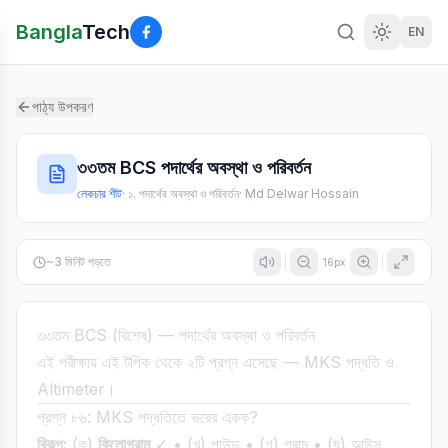
Bangla
Tech
EN
পাঠ্য উপকরণ
৩৩তম BCS পদার্থের অবস্থা ও পরিবর্তন
লেকচার শীট
·
১. পদার্থের অবস্থা ও পরিবর্তন
·
Md Delwar Hossain
~
3
মিনিট পড়তে
16
px
৩৩তম BCS (বিশেষ) — পদার্থের অবস্থা ও পরিবর্তন
এই পরীক্ষায় এই টপিক থেকে ২টি প্রশ্ন এসেছে — MKS পদ্ধতি ও
Altimeter।
প্রশ্ন ৮৬: MKS পদ্ধতিতে ভরের একক?
বিকল্প:
(ক)
কিলোগ্রাম
✓ • (খ) পাউন্ড • (গ) গ্রাম • (ঘ) আউন্স