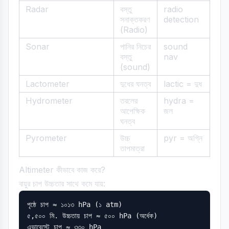
Radar
বস্তু
radio
সনাক্তকরণ
detection
(Radio)
Sonar
পানির নিচের
sound
বস্তু
nav
(sound)
Lactometer
দুধের ঘনত্ব
lactic = দুধ
Hydrometer
তরলের
hydra =
আপেক্ষিক
জল
ঘনত্ব
Pyrometer
উচ্চ
pyr = অগ্নি
তাপমাত্রা
Altimeter কীভাবে কাজ করে?
বায়ুর চাপ উচ্চতার সাথে কমে যায়:
পৃষ্ঠে চাপ ≈ ১০১৩ hPa (১ atm)

৫,৫০০ মি. উচ্চতায় চাপ ≈ ৫০০ hPa (অর্ধেক)
