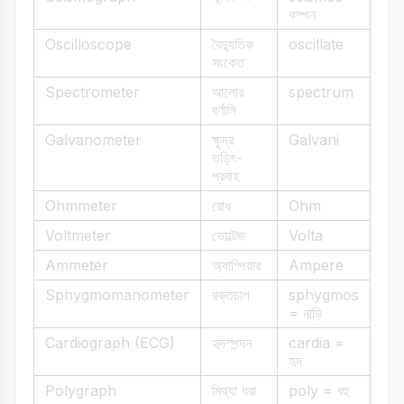
কম্পন
Oscilloscope
বৈদ্যুতিক
oscillate
সংকেত
Spectrometer
আলোর
spectrum
বর্ণালি
Galvanometer
ক্ষুদ্র
Galvani
তড়িৎ-
প্রবাহ
Ohmmeter
রোধ
Ohm
Voltmeter
ভোল্টেজ
Volta
Ammeter
অ্যাম্পিয়ার
Ampere
Sphygmomanometer
রক্তচাপ
sphygmos
= নাড়ি
Cardiograph (ECG)
হৃদস্পন্দন
cardia =
হৃদ
Polygraph
মিথ্যা ধরা
poly = বহু