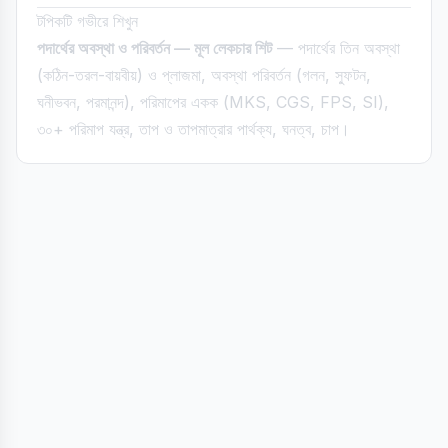
টপিকটি গভীরে শিখুন
পদার্থের অবস্থা ও পরিবর্তন — মূল লেকচার শিট
— পদার্থের তিন অবস্থা
(কঠিন-তরল-বায়বীয়) ও প্লাজমা, অবস্থা পরিবর্তন (গলন, স্ফুটন,
ঘনীভবন, পরমানন্দ), পরিমাপের একক (MKS, CGS, FPS, SI),
৩০+ পরিমাপ যন্ত্র, তাপ ও তাপমাত্রার পার্থক্য, ঘনত্ব, চাপ।