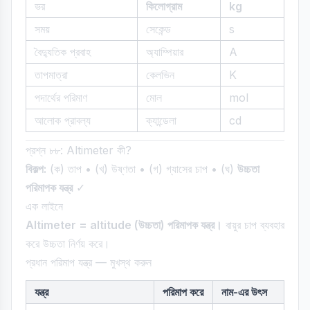
ভর
কিলোগ্রাম
kg
সময়
সেকেন্ড
s
বৈদ্যুতিক প্রবাহ
অ্যাম্পিয়ার
A
তাপমাত্রা
কেলভিন
K
পদার্থের পরিমাণ
মোল
mol
আলোক প্রাবল্য
ক্যান্ডেলা
cd
প্রশ্ন ৮৮: Altimeter কী?
বিকল্প:
(ক) তাপ • (খ) উষ্ণতা • (গ) গ্যাসের চাপ • (ঘ)
উচ্চতা
পরিমাপক যন্ত্র
✓
এক লাইনে
Altimeter = altitude (উচ্চতা) পরিমাপক যন্ত্র।
বায়ুর চাপ ব্যবহার
করে উচ্চতা নির্ণয় করে।
প্রধান পরিমাপ যন্ত্র — মুখস্থ করুন
যন্ত্র
পরিমাপ করে
নাম-এর উৎস