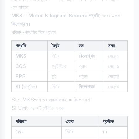
এক লাইনে
MKS = Meter-Kilogram-Second পদ্ধতি
; ভরের একক
কিলোগ্রাম
।
পরিমাপ-পদ্ধতির তিন প্রধান
পদ্ধতি
দৈর্ঘ্য
ভর
সময়
MKS
মিটার
কিলোগ্রাম
সেকেন্ড
CGS
সেন্টিমিটার
গ্রাম
সেকেন্ড
FPS
ফুট
পাউন্ড
সেকেন্ড
SI
(আধুনিক)
মিটার
কিলোগ্রাম
সেকেন্ড
SI ও MKS-এর ভর-একক একই = কিলোগ্রাম।
SI Unit-এর ৭টি মৌলিক একক
পরিমাপ
একক
প্রতীক
দৈর্ঘ্য
মিটার
m