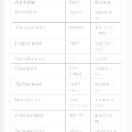
Altimeter
উচ্চতা
altitude
Barometer
বায়ুর চাপ
baros =
ভার
Thermometer
তাপমাত্রা
thermos
= উষ্ণ
Hygrometer
আর্দ্রতা
hygros =
আর্দ্র
Speedometer
গতি
speed
Odometer
দূরত্ব
hodos =
(গাড়ির)
পথ
Tachometer
rpm/
tachos =
আবর্তন
দ্রুত
Manometer
তরল/
manos =
গ্যাসের চাপ
পাতলা
Anemometer
বায়ুর গতি
anemos =
বায়ু
Seismograph
ভূমিকম্প
seismos =