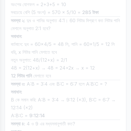
অংশের যোগফল = 2+3+5 = 10
সবচেয়ে বেশি (5 অংশ) = 570 × 5/10 =
285 টাকা
সমস্যা ২:
দুধ ও পানির অনুপাত 4:1। 60 লিটার মিশ্রণে কত লিটার পানি
মেশালে অনুপাত 2:1 হবে?
সমাধান:
বর্তমানে: দুধ = 60×4/5 = 48 লি, পানি = 60×1/5 = 12 লি
ধরি, x লিটার পানি মেশাতে হবে
নতুন অনুপাত: 48/(12+x) = 2/1
48 = 2(12+x) → 48 = 24+2x → x = 12
12 লিটার পানি
মেশাতে হবে
সমস্যা ৩:
A:B = 3:4 এবং B:C = 6:7 হলে A:B:C = ?
সমাধান:
B কে সমান করি: A:B = 3:4 → 9:12 (×3), B:C = 6:7 →
12:14 (×2)
A:B:C =
9:12:14
সমস্যা ৪:
4 ও 9 এর মধ্যসমানুপাতী কত?