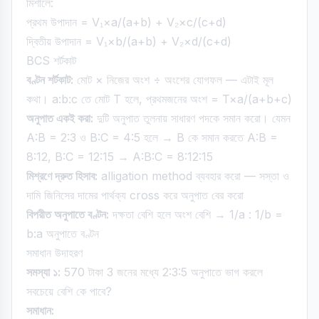
মিশালে:
প্রথম উপাদান = V₁×a/(a+b) + V₂×c/(c+d)
দ্বিতীয় উপাদান = V₁×b/(a+b) + V₂×d/(c+d)
BCS শর্টকাট
বণ্টন শর্টকাট:
মোট × নিজের অংশ ÷ অংশের যোগফল — এটাই মূল
কথা। a:b:c তে মোট T হলে, প্রথমজনের অংশ = T×a/(a+b+c)
অনুপাত একই করা:
দুটি অনুপাত তুলনায় সাধারণ পদকে সমান করো। যেমন
A:B = 2:3 ও B:C = 4:5 হলে → B কে সমান করতে A:B =
8:12, B:C = 12:15 → A:B:C = 8:12:15
মিশ্রণে দ্রুত হিসাব:
alligation method ব্যবহার করো — সস্তা ও
দামি জিনিসের দামের পার্থক্য cross করে অনুপাত বের করো
বিপরীত অনুপাতে বণ্টন:
দক্ষতা বেশি হলে অংশ বেশি → 1/a : 1/b =
b:a অনুপাতে বণ্টন
সমাধান উদাহরণ
সমস্যা ১:
570 টাকা 3 জনের মধ্যে 2:3:5 অনুপাতে ভাগ করলে
সবচেয়ে বেশি কে পাবে?
সমাধান: