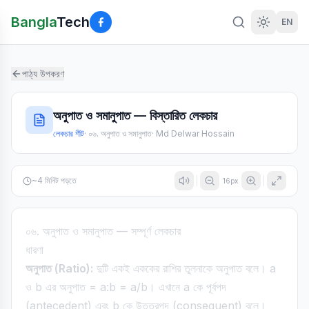
Bangla
Tech
EN
পাঠ্য উপকরণ
অনুপাত ও সমানুপাত — বিস্তারিত লেকচার
লেকচার শীট
·
০৬. অনুপাত ও সমানুপাত
·
Md Delwar Hossain
~
4
মিনিট পড়তে
16
px
০৬. অনুপাত ও সমানুপাত — সম্পূর্ণ লেকচার
ধারণা
অনুপাত (Ratio):
দুটি একই এককের রাশির তুলনাকে অনুপাত বলে। a
ও b এর অনুপাত = a:b = a/b। এখানে a কে পূর্বপদ
(antecedent) এবং b কে উত্তরপদ (consequent) বলে।