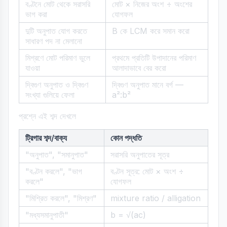
বণ্টনে মোট থেকে সরাসরি
মোট × নিজের অংশ ÷ অংশের
ভাগ করা
যোগফল
দুটি অনুপাত যোগ করতে
B কে LCM করে সমান করো
সাধারণ পদ না মেলানো
মিশ্রণে মোট পরিমাণ ভুলে
প্রথমে প্রতিটি উপাদানের পরিমাণ
যাওয়া
আলাদাভাবে বের করো
দ্বিগুণ অনুপাত ও দ্বিগুণ
দ্বিগুণ অনুপাত মানে বর্গ —
সংখ্যা গুলিয়ে ফেলা
a²:b²
প্রশ্নে এই শব্দ দেখলে
ট্রিগার শব্দ/বাক্য
কোন পদ্ধতি
"অনুপাত", "সমানুপাত"
সরাসরি অনুপাতের সূত্র
"বণ্টন করলে", "ভাগ
বণ্টন সূত্র: মোট × অংশ ÷
করলে"
যোগফল
"মিশ্রিত করলে", "মিশ্রণ"
mixture ratio / alligation
"মধ্যসমানুপাতী"
b = √(ac)