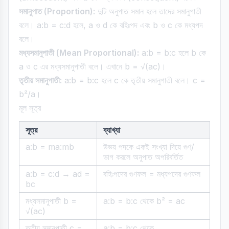
সমানুপাত (Proportion):
দুটি অনুপাত সমান হলে তাদের সমানুপাতী
বলে। a:b = c:d হলে, a ও d কে বহিঃপদ এবং b ও c কে মধ্যপদ
বলে।
মধ্যসমানুপাতী (Mean Proportional):
a:b = b:c হলে b কে
a ও c এর মধ্যসমানুপাতী বলে। এখানে b = √(ac)।
তৃতীয় সমানুপাতী:
a:b = b:c হলে c কে তৃতীয় সমানুপাতী বলে। c =
b²/a।
মূল সূত্র
সূত্র
ব্যাখ্যা
a:b = ma:mb
উভয় পদকে একই সংখ্যা দিয়ে গুণ/
ভাগ করলে অনুপাত অপরিবর্তিত
a:b = c:d → ad =
বহিঃপদের গুণফল = মধ্যপদের গুণফল
bc
মধ্যসমানুপাতী b =
a:b = b:c থেকে b² = ac
√(ac)
তৃতীয় সমানুপাতী c =
a:b = b:c থেকে