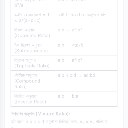
b²/a
বণ্টন: a এর অংশ = T
মোট T কে a:b:c অনুপাতে ভাগ
× a/(a+b+c)
দ্বিগুণ অনুপাত
a:b → a²:b²
(Duplicate Ratio)
উপ-দ্বিগুণ অনুপাত
a:b → √a:√b
(Sub-duplicate)
ত্রিগুণ অনুপাত
a:b → a³:b³
(Triplicate Ratio)
যৌগিক অনুপাত
a:b ও c:d → ac:bd
(Compound
Ratio)
বিপরীত অনুপাত
a:b → b:a
(Inverse Ratio)
মিশ্রণের অনুপাত (Mixture Ratio):
দুটি দ্রবণ a:b ও c:d অনুপাতে মিশ্রিত হলে, V₁ ও V₂ পরিমাণে