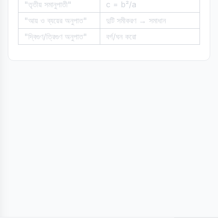
"তৃতীয় সমানুপাতী"
c = b²/a
"আয় ও ব্যয়ের অনুপাত"
দুটি সমীকরণ → সমাধান
"দ্বিগুণ/ত্রিগুণ অনুপাত"
বর্গ/ঘন করো