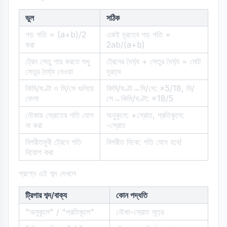
ভুল
সঠিক
গড় গতি = (a+b)/2
একই দূরত্বে গড় গতি =
করা
2ab/(a+b)
ট্রেন সেতু পার করতে শুধু
ট্রেনের দৈর্ঘ্য + সেতুর দৈর্ঘ্য = মোট
সেতুর দৈর্ঘ্য নেওয়া
দূরত্ব
কিমি/ঘণ্টা ও মি/সে গুলিয়ে
কিমি/ঘণ্টা→মি/সে: ×5/18, মি/
ফেলা
সে→কিমি/ঘণ্টা: ×18/5
নৌকায় স্রোতের গতি যোগ
অনুকূলে: +স্রোত, প্রতিকূলে:
না করা
-স্রোত
বিপরীতমুখী ট্রেনে গতি
বিপরীত দিকে: গতি যোগ হবে!
বিয়োগ করা
প্রশ্নে এই শব্দ দেখলে
ট্রিগার শব্দ/বাক্য
কোন পদ্ধতি
"অনুকূলে" / "প্রতিকূলে"
নৌকা-স্রোত সূত্র