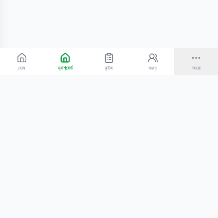
হোম
ড্যাশবোর্ড
কুইজ
সদস্য
আরো
©
2026
Bangla Technologies.
সর্বস্বত্ব সংরক্ষিত
.
একটি
-এর প্রোডাক্ট
হোম
অনুসন্ধান
আমাদের সম্পর্কে
টিউটোরিয়াল
শিক্ষকদের জন্য
কোচিং সেন্টারের জন্য
গোপনীয়তা নীতি
সেবার শর্তাবলি