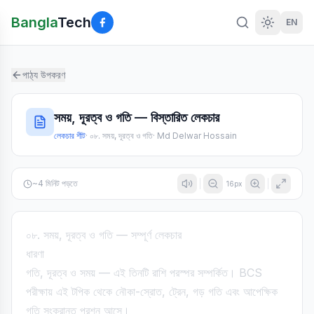
Bangla
Tech
EN
পাঠ্য উপকরণ
সময়, দূরত্ব ও গতি — বিস্তারিত লেকচার
লেকচার শীট
·
০৮. সময়, দূরত্ব ও গতি
·
Md Delwar Hossain
~
4
মিনিট পড়তে
16
px
০৮. সময়, দূরত্ব ও গতি — সম্পূর্ণ লেকচার
ধারণা
গতি, দূরত্ব ও সময় — এই তিনটি রাশি পরস্পর সম্পর্কিত। BCS
পরীক্ষায় এই টপিক থেকে নৌকা-স্রোত, ট্রেন, গড় গতি এবং আপেক্ষিক
গতি সংক্রান্ত প্রশ্ন আসে।