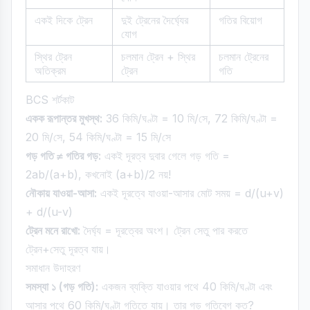
একই দিকে ট্রেন
দুই ট্রেনের দৈর্ঘ্যের
গতির বিয়োগ
যোগ
স্থির ট্রেন
চলমান ট্রেন + স্থির
চলমান ট্রেনের
অতিক্রম
ট্রেন
গতি
BCS শর্টকাট
একক রূপান্তর মুখস্থ:
36 কিমি/ঘণ্টা = 10 মি/সে, 72 কিমি/ঘণ্টা =
20 মি/সে, 54 কিমি/ঘণ্টা = 15 মি/সে
গড় গতি ≠ গতির গড়:
একই দূরত্ব দুবার গেলে গড় গতি =
2ab/(a+b), কখনোই (a+b)/2 নয়!
নৌকায় যাওয়া-আসা:
একই দূরত্বে যাওয়া-আসার মোট সময় = d/(u+v)
+ d/(u-v)
ট্রেন মনে রাখো:
দৈর্ঘ্য = দূরত্বের অংশ। ট্রেন সেতু পার করতে
ট্রেন+সেতু দূরত্ব যায়।
সমাধান উদাহরণ
সমস্যা ১ (গড় গতি):
একজন ব্যক্তি যাওয়ার পথে 40 কিমি/ঘণ্টা এবং
আসার পথে 60 কিমি/ঘণ্টা গতিতে যায়। তার গড় গতিবেগ কত?