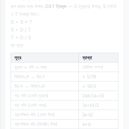
মনে রাখার সহজ উপায়:
DST ত্রিভুজ
— D (দূরত্ব) উপরে, S (গতি)
ও T (সময়) নিচে।
D = S × T
S = D / T
T = D / S
মূল সূত্র
সূত্র
ব্যাখ্যা
দূরত্ব = গতি × সময়
মৌলিক সম্পর্ক
কিমি/ঘণ্টা → মি/সে
× 5/18
মি/সে → কিমি/ঘণ্টা
× 18/5
গড় গতি (একই দূরত্ব)
2ab/(a+b)
গড় গতি (একই সময়)
(a+b)/2
আপেক্ষিক গতি (একই দিক)
|a-b|
আপেক্ষিক গতি (বিপরীত দিক)
a+b