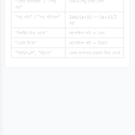
"ট্রেন অতিক্রম" / "সেতু
ট্রেন+সেতু দৈর্ঘ্য যোগ
পার"
"গড় গতি" / "গড় গতিবেগ"
2ab/(a+b) — (a+b)/2
নয়!
"বিপরীত দিক থেকে"
আপেক্ষিক গতি = যোগ
"একই দিকে"
আপেক্ষিক গতি = বিয়োগ
"কিমি/ঘণ্টা", "মি/সে"
একক রূপান্তর দরকার কিনা দেখো