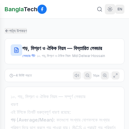
Bangla
Tech
EN
পাঠ্য উপকরণ
গড়, মিশ্রণ ও ঐকিক নিয়ম — বিস্তারিত লেকচার
লেকচার শীট
·
১০. গড়, মিশ্রণ ও ঐকিক নিয়ম
·
Md Delwar Hossain
~
4
মিনিট পড়তে
16
px
১০. গড়, মিশ্রণ ও ঐকিক নিয়ম — সম্পূর্ণ লেকচার
ধারণা
এই টপিকে তিনটি গুরুত্বপূর্ণ ধারণা রয়েছে:
গড় (Average/Mean):
কতগুলো সংখ্যার যোগফলকে সংখ্যার
পরিমাণ দিয়ে ভাগ করলে গড় পাওয়া যায়। BCS এ প্রায়ই গড় পরিবর্তন