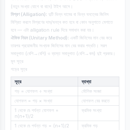
(নতুন সংখ্যা যোগে বা বাদে) টাইপ আসে।
মিশ্রণ (Alligation):
দুটি ভিন্ন দামের বা ভিন্ন ঘনত্বের জিনিস
মিশ্রিত করলে মিশ্রণের দাম/ঘনত্ব কত হবে বা কোন অনুপাতে মেশাতে
হবে — এটা alligation rule দিয়ে সমাধান করা হয়।
ঐকিক নিয়ম (Unitary Method):
একটি জিনিসের মান বের করে
তারপর প্রয়োজনীয় সংখ্যক জিনিসের মান বের করার পদ্ধতি। সরল
সমানুপাত (বেশি→বেশি) ও ব্যস্ত সমানুপাত (বেশি→কম) দুই প্রকার।
মূল সূত্র
গড়ের সূত্র
সূত্র
ব্যাখ্যা
গড় = যোগফল ÷ সংখ্যা
মৌলিক সংজ্ঞা
যোগফল = গড় × সংখ্যা
যোগফল বের করতে
1 থেকে n পর্যন্ত যোগফল =
ক্রমিক সংখ্যা
n(n+1)/2
1 থেকে n পর্যন্ত গড় = (n+1)/2
ক্রমিক গড়