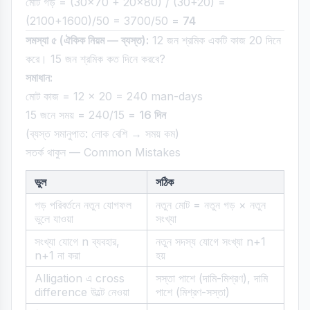
মোট গড় = (30×70 + 20×80) / (30+20) =
(2100+1600)/50 = 3700/50 =
74
সমস্যা ৫ (ঐকিক নিয়ম — ব্যস্ত):
12 জন শ্রমিক একটি কাজ 20 দিনে
করে। 15 জন শ্রমিক কত দিনে করবে?
সমাধান:
মোট কাজ = 12 × 20 = 240 man-days
15 জনে সময় = 240/15 =
16 দিন
(ব্যস্ত সমানুপাত: লোক বেশি → সময় কম)
সতর্ক থাকুন — Common Mistakes
ভুল
সঠিক
গড় পরিবর্তনে নতুন যোগফল
নতুন মোট = নতুন গড় × নতুন
ভুলে যাওয়া
সংখ্যা
সংখ্যা যোগে n ব্যবহার,
নতুন সদস্য যোগে সংখ্যা n+1
n+1 না করা
হয়
Alligation এ cross
সস্তা পাশে (দামি-মিশ্রণ), দামি
difference উল্টে নেওয়া
পাশে (মিশ্রণ-সস্তা)