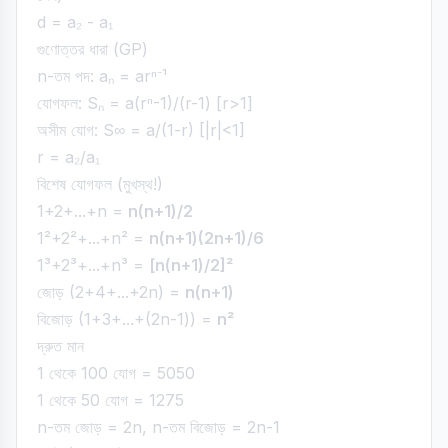
d = a₂ - a₁
গুণোত্তর ধারা (GP)
n-তম পদ: aₙ = arⁿ⁻¹
যোগফল: Sₙ = a(rⁿ-1)/(r-1) [r>1]
অসীম যোগ: S∞ = a/(1-r) [|r|<1]
r = a₂/a₁
বিশেষ যোগফল (মুখস্থ!)
1+2+...+n =
n(n+1)/2
1²+2²+...+n² =
n(n+1)(2n+1)/6
1³+2³+...+n³ =
[n(n+1)/2]²
জোড় (2+4+...+2n) =
n(n+1)
বিজোড় (1+3+...+(2n-1)) =
n²
দ্রুত মান
1 থেকে 100 যোগ = 5050
1 থেকে 50 যোগ = 1275
n-তম জোড় = 2n, n-তম বিজোড় = 2n-1