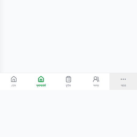
হোম
ড্যাশবোর্ড
কুইজ
সদস্য
আরো
©
2026
Bangla Technologies.
সর্বস্বত্ব সংরক্ষিত
.