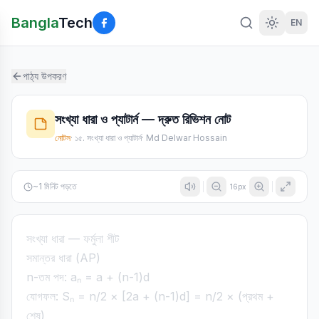
Bangla
Tech
EN
পাঠ্য উপকরণ
সংখ্যা ধারা ও প্যাটার্ন — দ্রুত রিভিশন নোট
নোটস
·
১৫. সংখ্যা ধারা ও প্যাটার্ন
·
Md Delwar Hossain
~
1
মিনিট পড়তে
16
px
সংখ্যা ধারা — ফর্মুলা শীট
সমান্তর ধারা (AP)
n-তম পদ: aₙ = a + (n-1)d
যোগফল: Sₙ = n/2 × [2a + (n-1)d] = n/2 × (প্রথম +
শেষ)