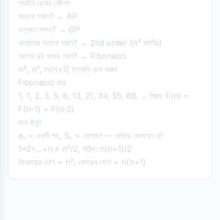
প্যাটার্ন চেনার কৌশল
অন্তর সমান? → AP
অনুপাত সমান? → GP
অন্তরের অন্তর সমান? → 2nd order (n² জাতীয়)
আগের দুই পদের যোগ? → Fibonacci
n², n³, n(n+1) ইত্যাদি চেক করুন
Fibonacci ধারা
1, 1, 2, 3, 5, 8, 13, 21, 34, 55, 89, ... নিয়ম: F(n) =
F(n-1) + F(n-2)
মনে রাখুন
aₙ = একটি পদ, Sₙ = যোগফল — গুলিয়ে ফেলবেন না!
1+2+...+n ≠ n²/2, সঠিক: n(n+1)/2
বিজোড়ের যোগ = n², জোড়ের যোগ = n(n+1)