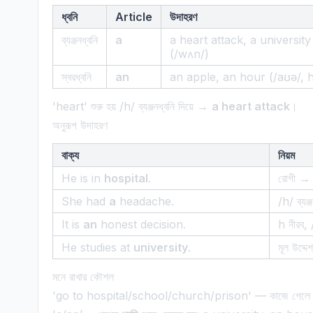
ধ্বনি
Article
উদাহরণ
ব্যঞ্জনধ্বনি
a
a heart attack, a university
(/wʌn/)
স্বরধ্বনি
an
an apple, an hour (/aʊə/, h
'heart' শুরু হয় /h/ ব্যঞ্জনধ্বনি দিয়ে →
a heart attack
।
অনুরূপ উদাহরণ
বাক্য
নিয়ম
He is in
hospital
.
রোগী →
She had
a
headache.
/h/ ব্যঞ
It is
an
honest decision.
h নীরব, 
He studies at
university
.
মূল উদ্
মনে রাখার কৌশল
'go to hospital/school/church/prison' — কাজে গেলে 