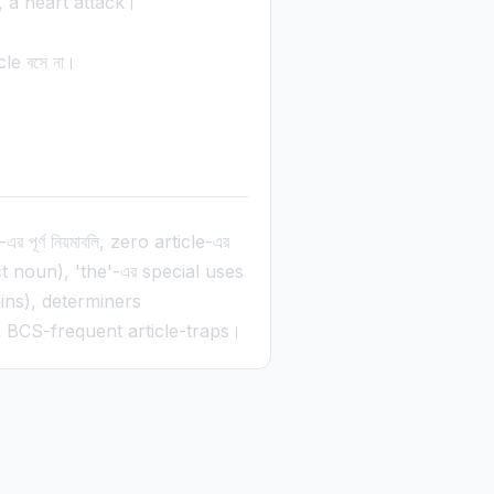
ur, a heart attack।
cle বসে না।
পূর্ণ নিয়মাবলি, zero article-এর
act noun), 'the'-এর special uses
ins), determiners
 BCS-frequent article-traps।