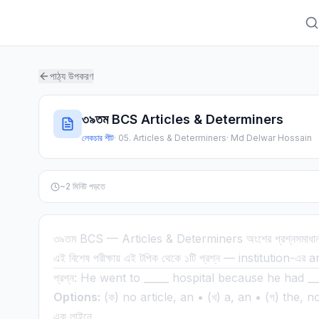
পাঠ্য উপকরণ
৩৯তম BCS Articles & Determiners
লেকচার শীট
·
05. Articles & Determiners
·
Md Delwar Hossain
~
2
মিনিট পড়তে
৩৯তম BCS — Articles & Determiners অংশের প্রশ্নসমাধা
এই বিশেষ পরীক্ষায় এই টপিক থেকে ১টি প্রশ্ন — institution-এর a
প্রশ্ন: He went to _____ hospital because he had __
Options:
(ক) no article, an • (খ) a, an • (গ) the, no
এক লাইনে