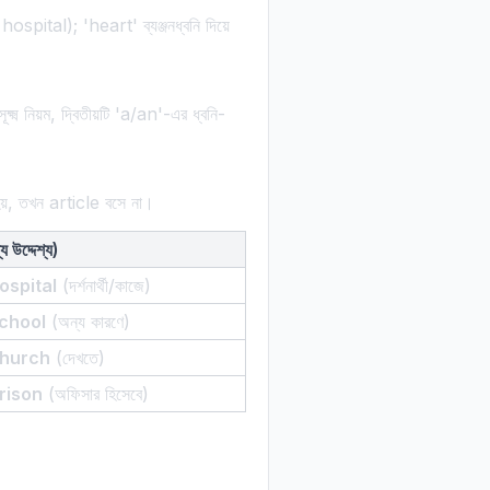
hospital); 'heart' ব্যঞ্জনধ্বনি দিয়ে
ষ্ম নিয়ম, দ্বিতীয়টি 'a/an'-এর ধ্বনি-
হয়, তখন article বসে না।
 উদ্দেশ্য)
ospital
(দর্শনার্থী/কাজে)
school
(অন্য কারণে)
church
(দেখতে)
rison
(অফিসার হিসেবে)