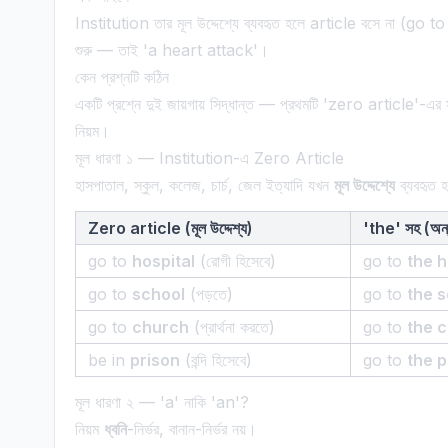
Institution তার মূল উদ্দেশ্যে ব্যবহৃত হলে article বসে না (go to 
শুরু — তাই 'a heart attack'।
কেন প্রশ্নটি কঠিন
একটি প্রশ্নে দুই জায়গায় সিদ্ধান্ত — প্রথমটি 'zero article'-এর সূক্
নিয়ম।
মূল ধারণা ১ — Institution-এ Zero Article
হাসপাতাল, স্কুল, কলেজ, চার্চ, জেল ইত্যাদি যখন
মূল উদ্দেশ্যে
ব্যবহৃত 
Zero article (মূল উদ্দেশ্য)
'the' সহ (অন্য
go to
hospital
(রোগী হিসেবে)
go to
the h
go to
school
(পড়তে)
go to
the 
go to
church
(প্রার্থনা করতে)
go to
the 
be in
prison
(বন্দি হিসেবে)
go to
the p
মূল ধারণা ২ — 'a' নাকি 'an'?
নিয়ম
ধ্বনি
-নির্ভর, বানান-নির্ভর নয়।