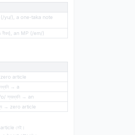
 (/yu/), a one-taka note
 নীরব), an MP (/em/)
 zero article
্জনধ্বনি → a
/ɒ/ স্বরধ্বনি → an
দেশ্য → zero article
article নেই।