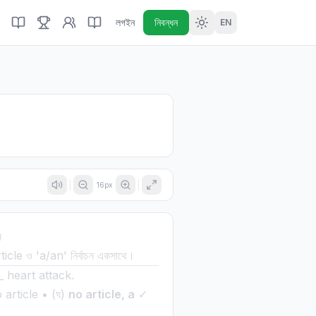
লগইন
নিবন্ধন
EN
16
px
ন
rticle ও 'a/an' নির্বাচন একসাথে।
_ heart attack.
 article • (ঘ)
no article, a
✓