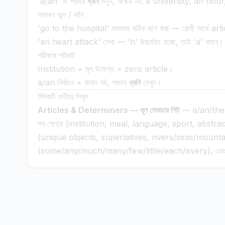
'a/an' = প্রথম
ধ্বনি
শুনুন, অক্ষর নয়: a university, an ho
সাধারণ ভুল / ফাঁদ
'go to the hospital' সবসময় সঠিক মনে করা — রোগী অর্থে arti
'an heart attack' লেখা — 'h' উচ্চারিত হচ্ছে, তাই 'a' বসবে।
পরীক্ষার শর্টকাট
Institution + মূল উদ্দেশ্য = zero article।
a/an নির্বাচন = বানান নয়, প্রথম
ধ্বনি
দেখুন।
টপিকটি গভীরে শিখুন
Articles & Determiners — মূল লেকচার শিট
— a/an/the-এর 
সব ক্ষেত্র (institution, meal, language, sport, abstr
(unique objects, superlatives, rivers/seas/mounta
(some/any/much/many/few/little/each/every), এবং